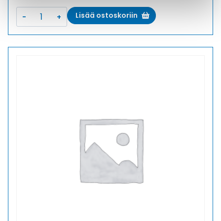
E-
Lisää ostoskoriin
M-
PA
M20X1,5/M25X1,5
LAAJENNUS
MUOVI
määrä