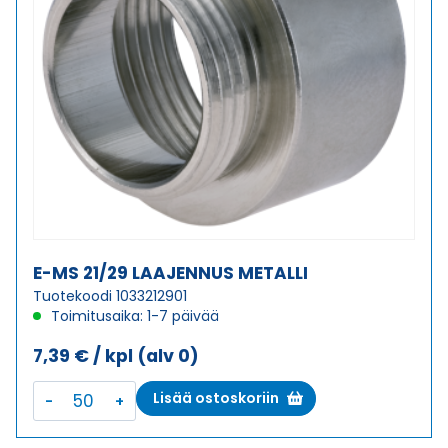
E-MS 21/29 LAAJENNUS METALLI
Tuotekoodi 1033212901
Toimitusaika: 1-7 päivää
7,39
€
/ kpl
(alv 0)
E-
Lisää ostoskoriin
MS
21/29