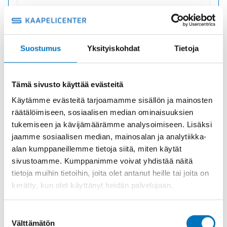
Suostumus
Yksityiskohdat
Tietoja
E-M-PA M16X1,5/M20X1,5 LAAJENNUS
MUOVI
Tämä sivusto käyttää evästeitä
Tuotekoodi 1239162050
Toimitusaika: 1-7 päivää
Käytämme evästeitä tarjoamamme sisällön ja mainosten
räätälöimiseen, sosiaalisen median ominaisuuksien
7,26
€
/ kpl
(alv 0)
tukemiseen ja kävijämäärämme analysoimiseen. Lisäksi
jaamme sosiaalisen median, mainosalan ja analytiikka-
E-
Lisää ostoskoriin
M-
alan kumppaneillemme tietoja siitä, miten käytät
PA
sivustoamme. Kumppanimme voivat yhdistää näitä
M16X1,5/M20X1,5
tietoja muihin tietoihin, joita olet antanut heille tai joita on
LAAJENNUS
kerätty, kun olet käyttänyt heidän palvelujaan.
MUOVI
määrä
Suostumuksen
Välttämätön
valinta