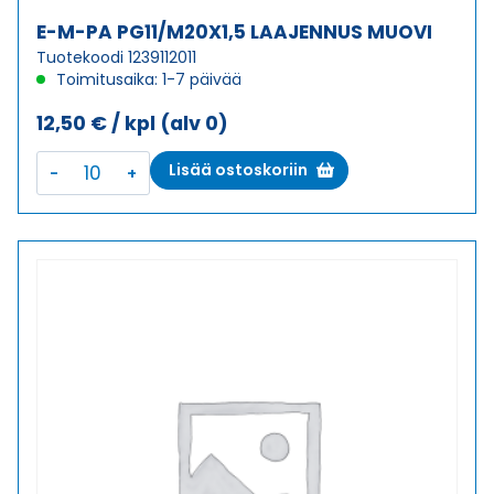
E-M-PA PG11/M20X1,5 LAAJENNUS MUOVI
Tuotekoodi 1239112011
Toimitusaika: 1-7 päivää
12,50
€
/ kpl
(alv 0)
E-
Lisää ostoskoriin
M-
PA
PG11/M20X1,5
LAAJENNUS
MUOVI
määrä