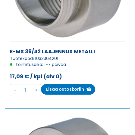
E-MS 36/42 LAAJENNUS METALLI
Tuotekoodi 1033364201
Toimitusaika: 1-7 päivää
17,09
€
/ kpl
(alv 0)
E-
Lisää ostoskoriin
MS
36/42
LAAJENNUS
METALLI
määrä