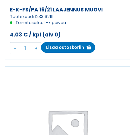
E-K-FS/PA 16/21 LAAJENNUS MUOVI
Tuotekoodi 1233162111
Toimitusaika: 1-7 päivää
4,03
€
/ kpl
(alv 0)
E-
Lisää ostoskoriin
K-
FS/PA
16/21
LAAJENNUS
MUOVI
määrä