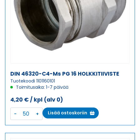
DIN 46320-C4-Ms PG 16 HOLKKITIIVISTE
Tuotekoodi 1101160101
Toimitusaika: 1-7 päivää
4,20
€
/ kpl
(alv 0)
DIN
Lisää ostoskoriin
46320-
C4-
Ms
PG