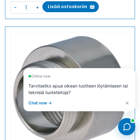
E-
Lisää ostoskoriin
MS
42/48
LAAJENNUS
METALLI
määrä
Online now
Tarvitsetko apua oikean tuotteen löytämiseen tai
teknisiä tuotetietoja?
×
Chat now →