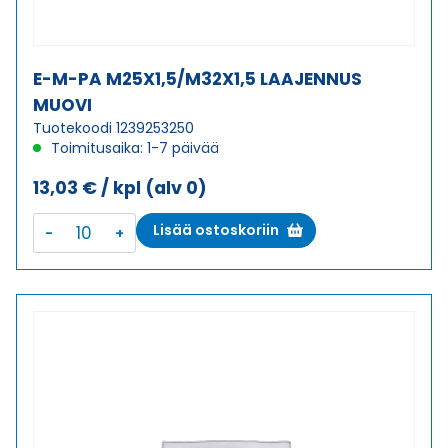
E-M-PA M25X1,5/M32X1,5 LAAJENNUS
MUOVI
Tuotekoodi 1239253250
Toimitusaika: 1-7 päivää
13,03
€
/ kpl
(alv 0)
E-
Lisää ostoskoriin
M-
PA
M25X1,5/M32X1,5
LAAJENNUS
MUOVI
määrä