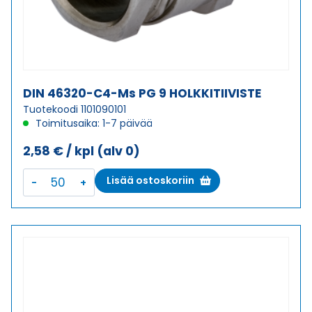
DIN 46320-C4-Ms PG 9 HOLKKITIIVISTE
Tuotekoodi 1101090101
Toimitusaika: 1-7 päivää
2,58
€
/ kpl
(alv 0)
DIN
Lisää ostoskoriin
46320-
C4-
Ms
PG
9
HOLKKITIIVISTE
määrä