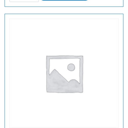
FS/PA
11/13,5
LAAJENNUS
MUOVI
määrä