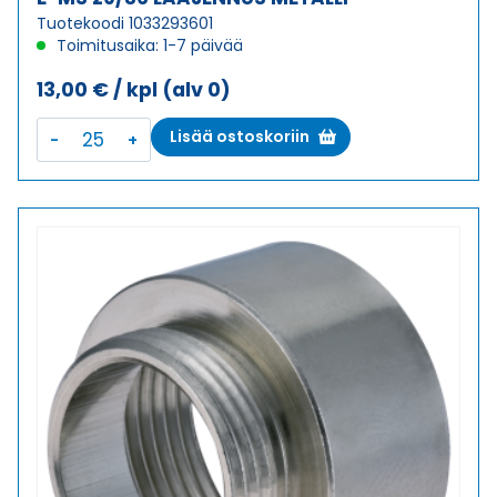
Tuotekoodi 1033293601
Toimitusaika: 1-7 päivää
13,00
€
/ kpl
(alv 0)
E-
Lisää ostoskoriin
MS
29/36
LAAJENNUS
METALLI
määrä