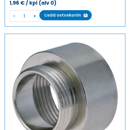
1,96
€
/ kpl
(alv 0)
E-
Lisää ostoskoriin
MS
9/11
LAAJENNUS
METALLI
määrä