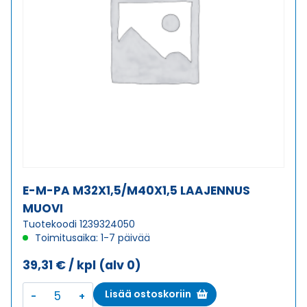
E-M-PA M32X1,5/M40X1,5 LAAJENNUS
MUOVI
Tuotekoodi 1239324050
Toimitusaika: 1-7 päivää
39,31
€
/ kpl
(alv 0)
E-
Lisää ostoskoriin
M-