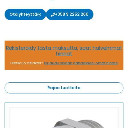
Ota yhteyttä
+358 9 2252 260
Rekisteröidy tästä maksutta, saat halvemmat
hinnat
Oletko jo asiakas?
Kirjaudu sisään nähdäksesi omat hintasi
Rajaa tuotteita