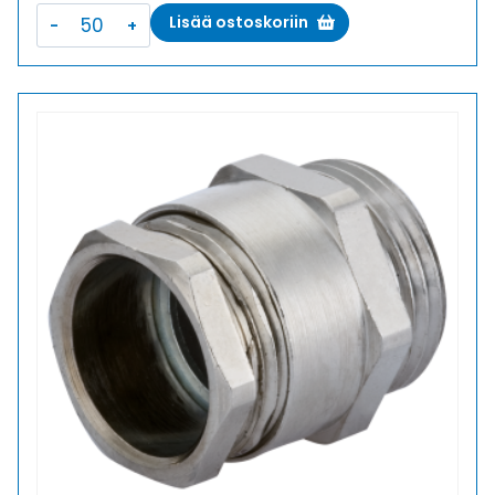
DIN
Lisää ostoskoriin
46320-
C4-
Ms
PG
13,5
HOLKKITIIVISTE
määrä