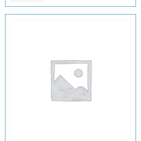
PA
M32X1,5/M40X1,5
LAAJENNUS
MUOVI
määrä