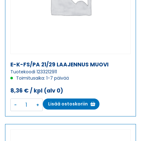
E-K-FS/PA 21/29 LAAJENNUS MUOVI
Tuotekoodi 1233212911
Toimitusaika: 1-7 päivää
8,36
€
/ kpl
(alv 0)
E-
Lisää ostoskoriin
K-
FS/PA
21/29
LAAJENNUS
MUOVI
määrä