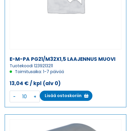
E-M-PA PG21/M32X1,5 LAAJENNUS MUOVI
Tuotekoodi 1239213211
Toimitusaika: 1-7 päivää
13,04
€
/ kpl
(alv 0)
E-
Lisää ostoskoriin
M-
PA
PG21/M32X1,5
LAAJENNUS
MUOVI
määrä