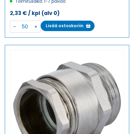
Toimitusaika: 1-7 päivää
2,33
€
/ kpl
(alv 0)
DIN
Lisää ostoskoriin
46320-
C4-
Ms
PG
7
HOLKKITIIVISTE
määrä