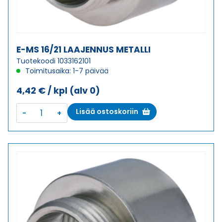
E-MS 16/21 LAAJENNUS METALLI
Tuotekoodi 1033162101
Toimitusaika: 1-7 päivää
4,42
€
/ kpl
(alv 0)
E-
Lisää ostoskoriin
MS
16/21
LAAJENNUS
METALLI
määrä