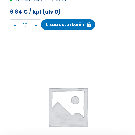
6,84
€
/ kpl
(alv 0)
E-
Lisää ostoskoriin
M-
PA
M12X1,5/M16X1,5
LAAJENNUS
MUOVI
määrä