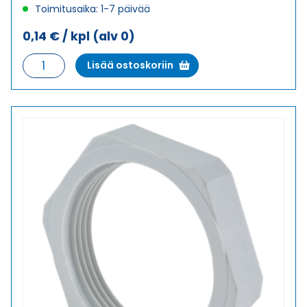
Toimitusaika: 1-7 päivää
0,14
€
/ kpl
(alv 0)
GM-
Lisää ostoskoriin
FS/PA
7
VASTAMUTTERI
MUOVI
määrä