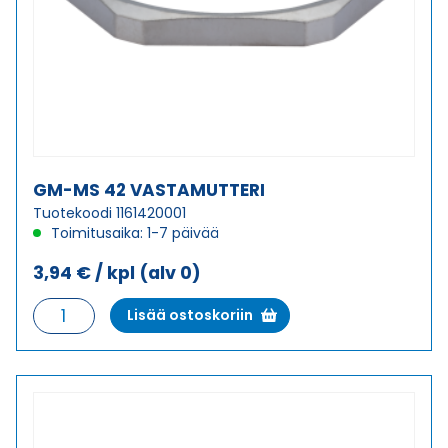
GM-MS 42 VASTAMUTTERI
Tuotekoodi 1161420001
Toimitusaika: 1-7 päivää
3,94
€
/ kpl
(alv 0)
GM-
Lisää ostoskoriin
MS
42
VASTAMUTTERI
määrä