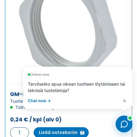
Online now
Tarvitsetko apua oikean tuotteen löytämiseen tai
teknisiä tuotetietoja?
GM-FS/PA 11 VASTAMUTTERI MUOVI
×
Chat now →
Tuotekoodi 1262110011
Toimitusaika: 1-7 päivää
0,24
€
/ kpl
(alv 0)
GM-
Lisää ostoskoriin
FS/PA