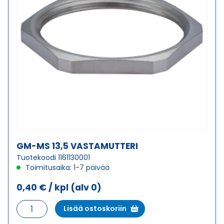
GM-MS 13,5 VASTAMUTTERI
Tuotekoodi 1161130001
Toimitusaika: 1-7 päivää
0,40
€
/ kpl
(alv 0)
GM-
Lisää ostoskoriin
MS