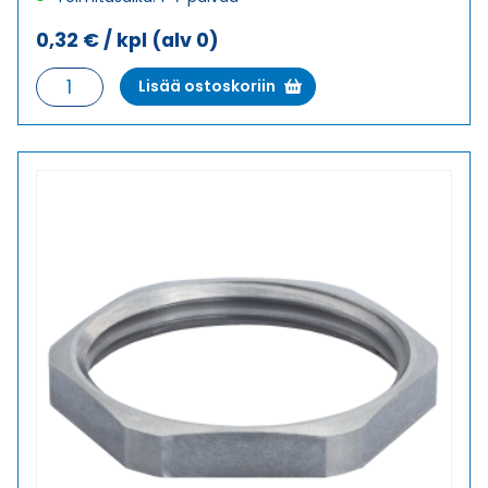
0,32
€
/ kpl
(alv 0)
GM-
Lisää ostoskoriin
MS
M12X1,5
VASTAMUTTERI
määrä