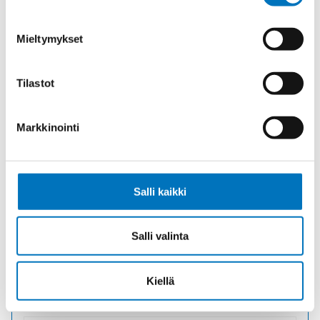
Mieltymykset
Tilastot
Markkinointi
GM-INOX M25X1,5 VASTAMUTTERI
Tuotekoodi 1161250058
Salli kaikki
Toimitusaika: 1-7 päivää
20,30
€
/ kpl
(alv 0)
Salli valinta
GM-
Lisää ostoskoriin
INOX
Kiellä
M25X1,5
VASTAMUTTERI
määrä