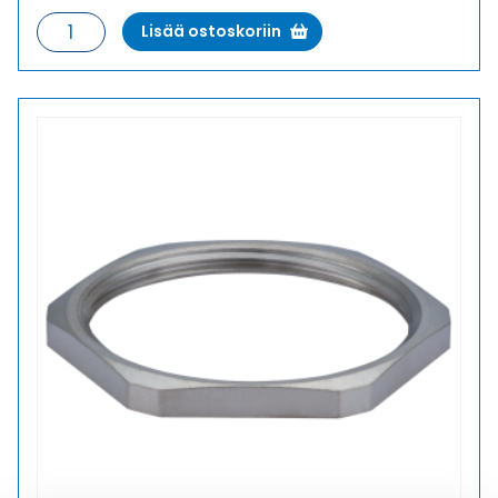
GM-
Lisää ostoskoriin
MS
21
VASTAMUTTERI
määrä