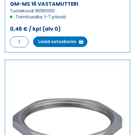
GM-MS 16 VASTAMUTTERI
Tuotekoodi 1161160001
Toimitusaika: 1-7 päivää
0,46
€
/ kpl
(alv 0)
GM-
Lisää ostoskoriin
MS
16
VASTAMUTTERI
määrä