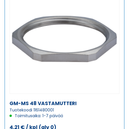
GM-MS 48 VASTAMUTTERI
Tuotekoodi 1161480001
Toimitusaika: 1-7 päivää
4,21
€
/ kpl
(alv 0)