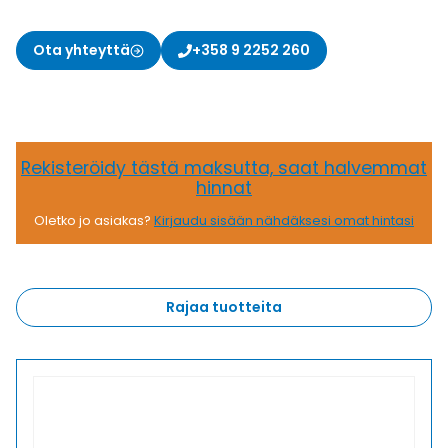
Ota yhteyttä
+358 9 2252 260
Rekisteröidy tästä maksutta, saat halvemmat
hinnat
Oletko jo asiakas?
Kirjaudu sisään nähdäksesi omat hintasi
Rajaa tuotteita