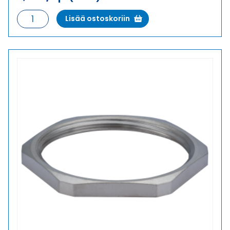
GM-
Lisää ostoskoriin
MS
48
VASTAMUTTERI
määrä