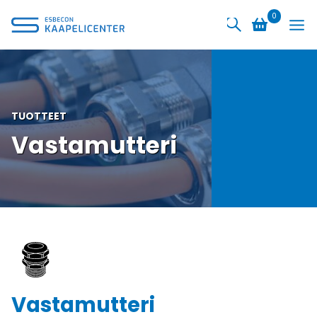
Siirry
0
sisältöön
TUOTTEET
Vastamutteri
Vastamutteri