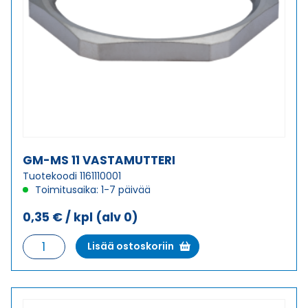
GM-MS 11 VASTAMUTTERI
Tuotekoodi 1161110001
Toimitusaika: 1-7 päivää
0,35
€
/ kpl
(alv 0)
GM-
Lisää ostoskoriin
MS
11
VASTAMUTTERI
määrä