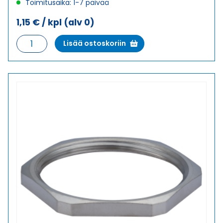
Toimitusaika: 1-7 päivää
1,15
€
/ kpl
(alv 0)
GM-
Lisää ostoskoriin
MS
29
VASTAMUTTERI
määrä