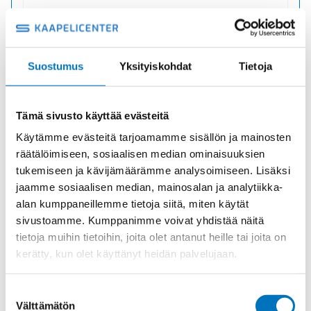
GM-MS M25X1,5 VASTAMUTTERI
Tuotekoodi 1161250050
Suostumus
Yksityiskohdat
Tietoja
Toimitusaika: 1-7 päivää
0,73
€
/ kpl
(alv 0)
Tämä sivusto käyttää evästeitä
GM-
Lisää ostoskoriin
Käytämme evästeitä tarjoamamme sisällön ja mainosten
MS
räätälöimiseen, sosiaalisen median ominaisuuksien
M25X1,5
tukemiseen ja kävijämäärämme analysoimiseen. Lisäksi
VASTAMUTTERI
määrä
jaamme sosiaalisen median, mainosalan ja analytiikka-
alan kumppaneillemme tietoja siitä, miten käytät
sivustoamme. Kumppanimme voivat yhdistää näitä
tietoja muihin tietoihin, joita olet antanut heille tai joita on
kerätty, kun olet käyttänyt heidän palvelujaan.
Suostumuksen
Välttämätön
valinta