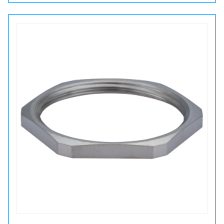
13,5
VASTAMUTTERI
määrä