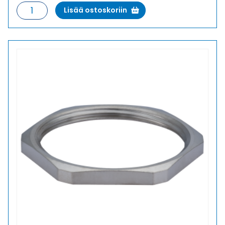
GM-
Lisää ostoskoriin
MS
7
VASTAMUTTERI
määrä