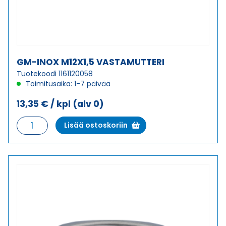
GM-INOX M12X1,5 VASTAMUTTERI
Tuotekoodi 1161120058
Toimitusaika: 1-7 päivää
13,35
€
/ kpl
(alv 0)
GM-
Lisää ostoskoriin
INOX
M12X1,5
VASTAMUTTERI
määrä