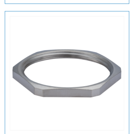
36
VASTAMUTTERI
määrä