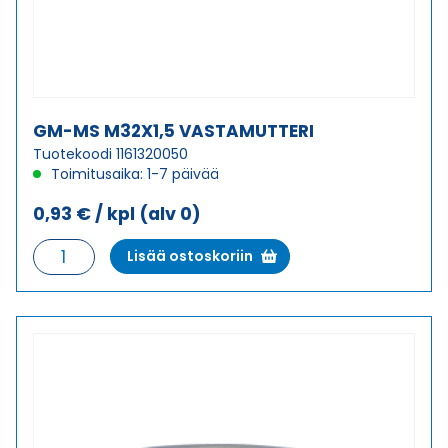
GM-MS M32X1,5 VASTAMUTTERI
Tuotekoodi 1161320050
Toimitusaika: 1-7 päivää
0,93
€
/ kpl
(alv 0)
GM-
Lisää ostoskoriin
MS
M32X1,5
VASTAMUTTERI
määrä