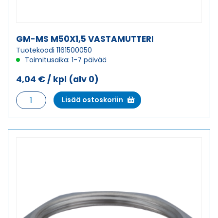
GM-MS M50X1,5 VASTAMUTTERI
Tuotekoodi 1161500050
Toimitusaika: 1-7 päivää
4,04
€
/ kpl
(alv 0)
GM-
Lisää ostoskoriin
MS
M50X1,5
VASTAMUTTERI
määrä