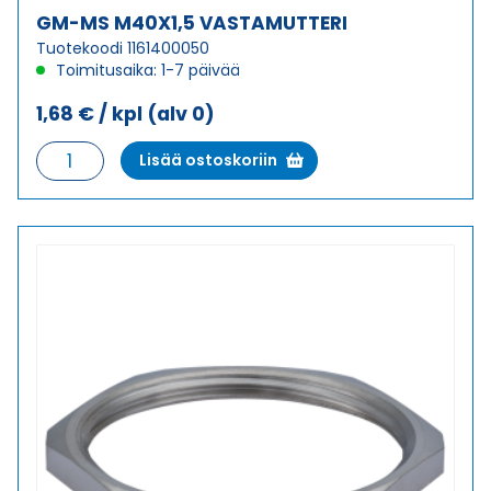
GM-MS M40X1,5 VASTAMUTTERI
Tuotekoodi 1161400050
Toimitusaika: 1-7 päivää
1,68
€
/ kpl
(alv 0)
GM-
Lisää ostoskoriin
MS
M40X1,5
VASTAMUTTERI
määrä