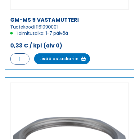
GM-MS 9 VASTAMUTTERI
Tuotekoodi 1161090001
Toimitusaika: 1-7 päivää
0,33
€
/ kpl
(alv 0)
GM-
Lisää ostoskoriin
MS
9
VASTAMUTTERI
määrä