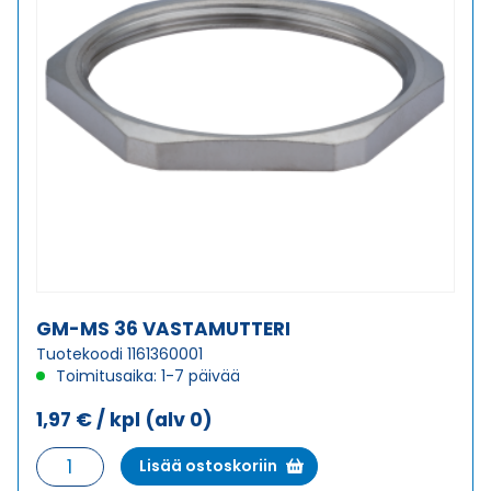
GM-MS 36 VASTAMUTTERI
Tuotekoodi 1161360001
Toimitusaika: 1-7 päivää
1,97
€
/ kpl
(alv 0)
GM-
Lisää ostoskoriin
MS