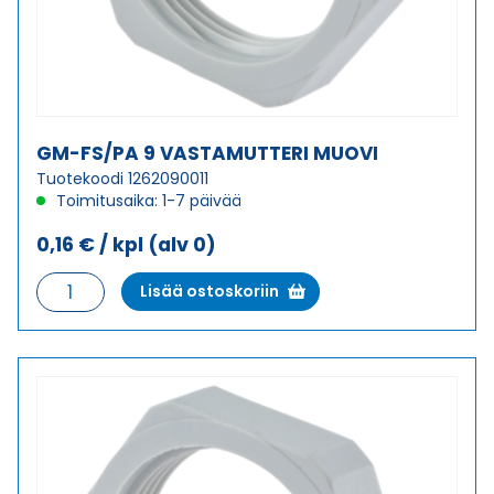
GM-FS/PA 9 VASTAMUTTERI MUOVI
Tuotekoodi 1262090011
Toimitusaika: 1-7 päivää
0,16
€
/ kpl
(alv 0)
GM-
Lisää ostoskoriin
FS/PA
9
VASTAMUTTERI
MUOVI
määrä