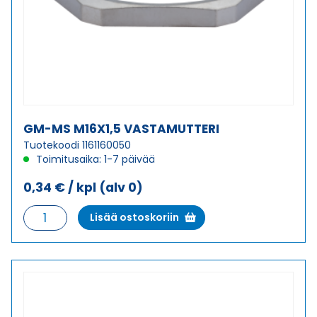
GM-MS M16X1,5 VASTAMUTTERI
Tuotekoodi 1161160050
Toimitusaika: 1-7 päivää
0,34
€
/ kpl
(alv 0)
GM-
Lisää ostoskoriin
MS
M16X1,5
VASTAMUTTERI
määrä