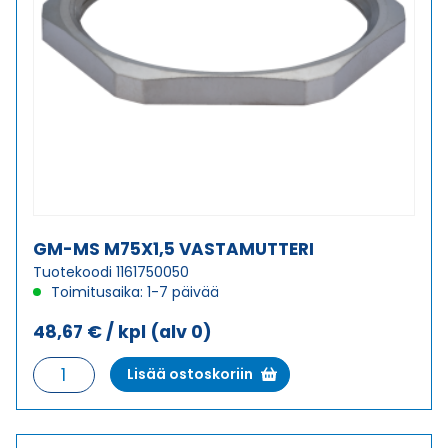
GM-MS M75X1,5 VASTAMUTTERI
Tuotekoodi 1161750050
Toimitusaika: 1-7 päivää
48,67
€
/ kpl
(alv 0)
GM-
Lisää ostoskoriin
MS
M75X1,5
VASTAMUTTERI
määrä