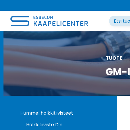
Siirry
sisältöön
TUOTE
GM-I
Hummel holkkitiivisteet
Holkkitiiviste Din