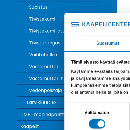
Supistus
Tiivistekumi
Tiivistekumi lattakaapeli
Tiivisterengas
Suostumus
Vaihtoholkki
Tämä sivusto käyttää eväste
Vastamutteri
Käytämme evästeitä tarjoama
Vastamutteri häiriösuojattu
ja kävijämäärämme analysoim
kumppaneillemme tietoja siitä
Vedonpoistaja
olet antanut heille tai joita o
Tarvikkeet Ex
Suostumuksen
Välttämätön
valinta
ILME -moninapaliittimet
Kaapelit