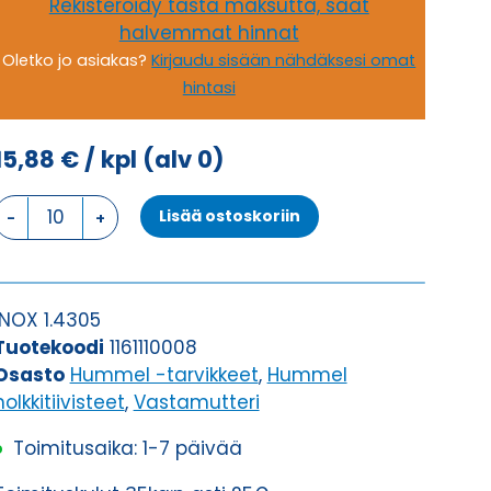
Rekisteröidy tästä maksutta, saat
halvemmat hinnat
Oletko jo asiakas?
Kirjaudu sisään nähdäksesi omat
hintasi
15,88
€
/ kpl
(alv 0)
GM-
Lisää ostoskoriin
INOX
11
VASTAMUTTERI
määrä
INOX 1.4305
Tuotekoodi
1161110008
Osasto
Hummel -tarvikkeet
,
Hummel
holkkitiivisteet
,
Vastamutteri
Toimitusaika: 1-7 päivää