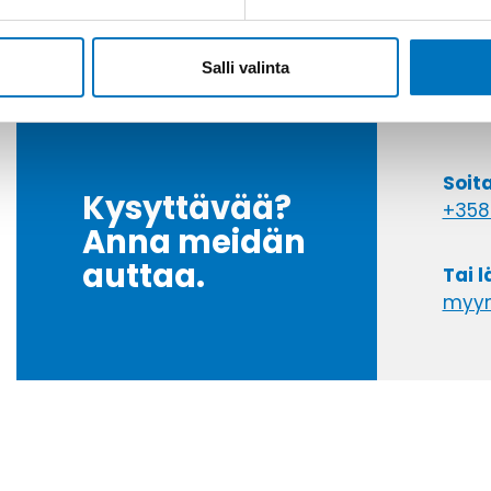
Salli valinta
Soit
Kysyttävää?
+358
Anna meidän
auttaa.
Tai 
myyn