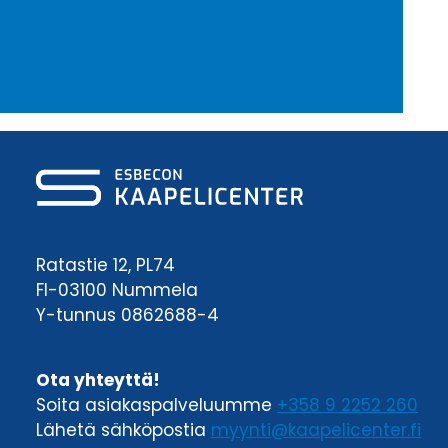
Ratastie 12, PL74
FI-03100 Nummela
Y-tunnus 0862688-4
Ota yhteyttä!
Soita asiakaspalveluumme
+358 9 2252 260
Lähetä sähköpostia
myynti@kaapelicenter.fi