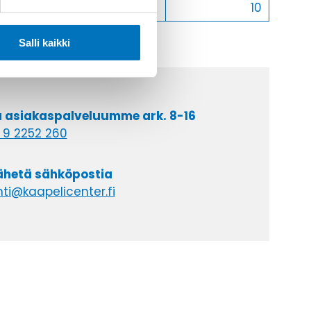
Myyntierä
10
Salli kaikki
a asiakaspalveluumme ark. 8-16
 9 2252 260
lähetä sähköpostia
ti@kaapelicenter.fi