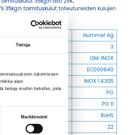
Toimituskulut 35kg:n asti 25€.
Yli 35kg:n toimituskulut toteutuneiden kulujen
mukaan.
Valmistaja
Hummel Ag
Tietoja
Korkeus H
3
Tuotenimi/Malli
GM-INOX
Etim 7
EC000940
 ominaisuuksien tukemiseen
Materiaali
INOX 1.4305
tiikka-alan
ietoja muihin tietoihin, joita
Kierre
PG
Sisäkierre Ig
PG 11
Normen
RoHS
Markkinointi
Avaimenkuva 1 [Mm]
22