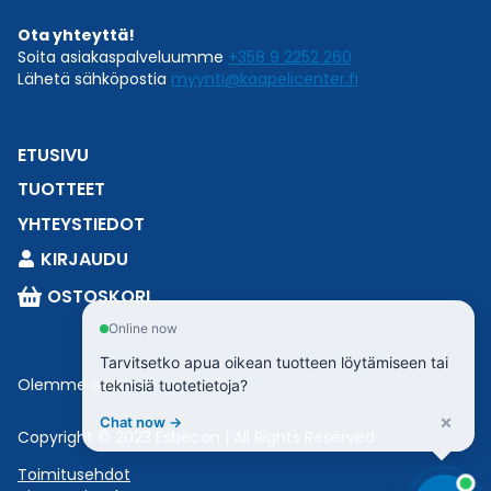
Ota yhteyttä!
Soita asiakaspalveluumme
+358 9 2252 260
Lähetä sähköpostia
myynti@kaapelicenter.fi
ETUSIVU
TUOTTEET
YHTEYSTIEDOT
KIRJAUDU
OSTOSKORI
Online now
Tarvitsetko apua oikean tuotteen löytämiseen tai
Olemme osa
Esbeconia
.
teknisiä tuotetietoja?
×
Chat now →
Copyright © 2023 Esbecon | All Rights Reserved
Toimitusehdot