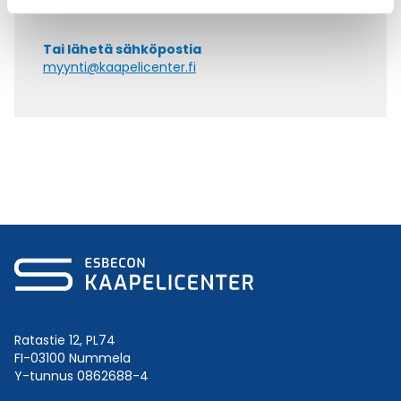
+358 9 2252 260
Tai lähetä sähköpostia
myynti@kaapelicenter.fi
Ratastie 12, PL74
FI-03100 Nummela
Y-tunnus 0862688-4