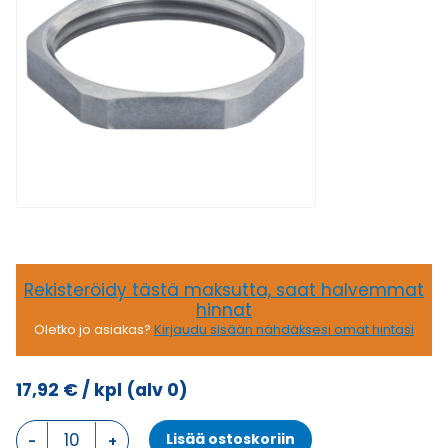
Rekisteröidy tästä maksutta, saat halvemmat
hinnat
Oletko jo asiakas?
Kirjaudu sisään nähdäksesi omat hintasi
17,92
€
/ kpl
(alv 0)
GM-
Lisää ostoskoriin