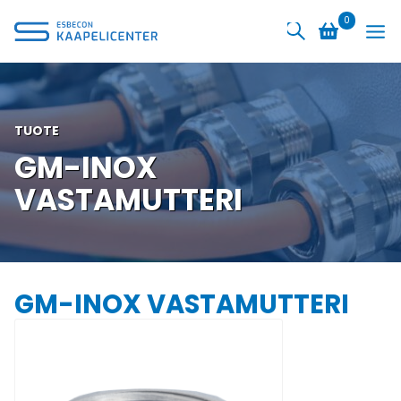
Siirry
0
sisältöön
TUOTE
GM-INOX
VASTAMUTTERI
GM-INOX VASTAMUTTERI