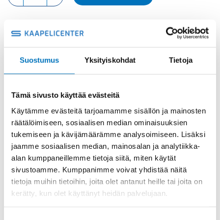
INOX
VASTAMUTTERI
määrä
INOX 1.4305
Tuotekoodi
1161130008
Osasto
Hummel -tarvikkeet
,
Hummel holkkitiivisteet
,
Suostumus
Yksityiskohdat
Tietoja
Vastamutteri
Toimitusaika: 1-7 päivää
Tämä sivusto käyttää evästeitä
Toimituskulut 35kg:n asti 25€.
Yli 35kg:n toimituskulut toteutuneiden kulujen mukaan.
Käytämme evästeitä tarjoamamme sisällön ja mainosten
räätälöimiseen, sosiaalisen median ominaisuuksien
tukemiseen ja kävijämäärämme analysoimiseen. Lisäksi
Valmistaja
Hummel Ag
jaamme sosiaalisen median, mainosalan ja analytiikka-
Korkeus H
3
alan kumppaneillemme tietoja siitä, miten käytät
sivustoamme. Kumppanimme voivat yhdistää näitä
Tuotenimi/Malli
GM-INOX
tietoja muihin tietoihin, joita olet antanut heille tai joita on
Etim 7
EC000940
kerätty, kun olet käyttänyt heidän palvelujaan.
Materiaali
INOX 1.4305
Kierre
PG
Suostumuksen