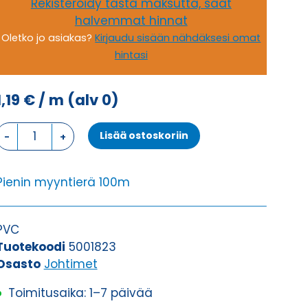
Rekisteröidy tästä maksutta, saat
halvemmat hinnat
Oletko jo asiakas?
Kirjaudu sisään nähdäksesi omat
hintasi
1,19
€
/ m
(alv 0)
Johdin
Lisää ostoskoriin
(H)07V-
K,
MUSTA/VALKOINEN
Pienin myyntierä 100m
1X1,5
määrä
PVC
Tuotekoodi
5001823
Osasto
Johtimet
Toimitusaika: 1–7 päivää