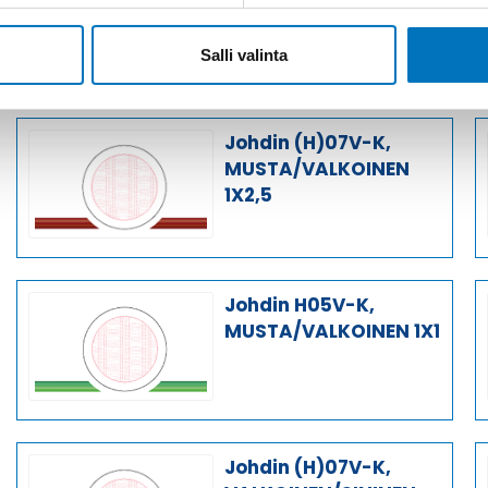
RUSKEA/VALKOINEN
1X2,5
Salli valinta
Johdin (H)07V-K,
MUSTA/VALKOINEN
1X2,5
Johdin H05V-K,
MUSTA/VALKOINEN 1X1
Johdin (H)07V-K,