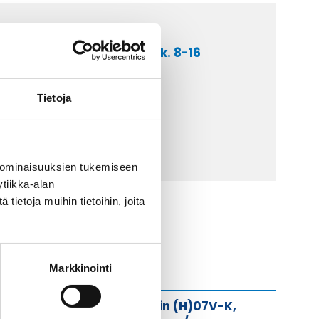
a asiakaspalveluumme ark. 8-16
 9 2252 260
Tietoja
lähetä sähköpostia
ti@kaapelicenter.fi
 ominaisuuksien tukemiseen
tiikka-alan
ietoja muihin tietoihin, joita
Markkinointi
Johdin (H)07V-K,