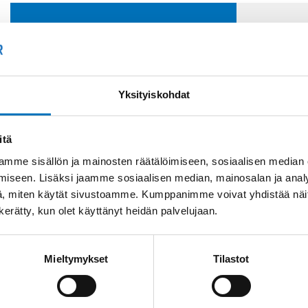
Soit
Kysyttävää?
+358
Anna meidän
Yksityiskohdat
auttaa.
Tai 
myyn
itä
mme sisällön ja mainosten räätälöimiseen, sosiaalisen median
iseen. Lisäksi jaamme sosiaalisen median, mainosalan ja analy
, miten käytät sivustoamme. Kumppanimme voivat yhdistää näitä t
n kerätty, kun olet käyttänyt heidän palvelujaan.
Saman kaapelin eri versiot
Mieltymykset
Tilastot
Johdin (H)07V-K,