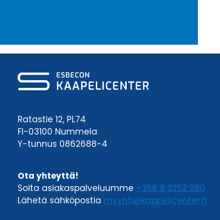
Ratastie 12, PL74
FI-03100 Nummela
Y-tunnus 0862688-4
Ota yhteyttä!
Soita asiakaspalveluumme
+358 9 2252 260
Lähetä sähköpostia
myynti@kaapelicenter.fi