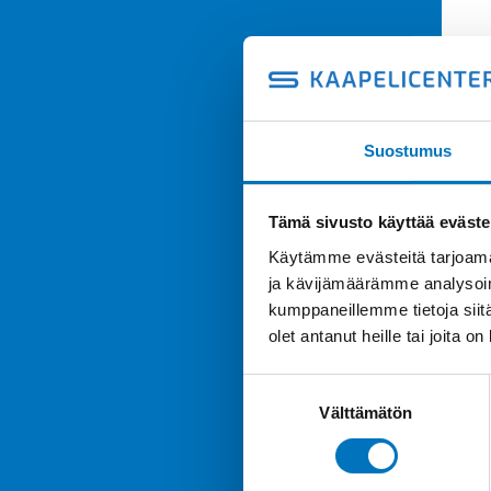
Suostumus
Tämä sivusto käyttää eväste
Käytämme evästeitä tarjoama
ja kävijämäärämme analysoim
kumppaneillemme tietoja siitä
olet antanut heille tai joita o
Suostumuksen
Välttämätön
valinta