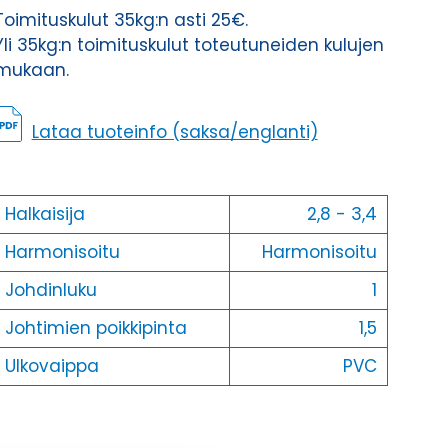
Toimituskulut 35kg:n asti 25€.
Yli 35kg:n toimituskulut toteutuneiden kulujen
mukaan.
Lataa tuoteinfo (saksa/englanti)
Halkaisija
2,8 - 3,4
Harmonisoitu
Harmonisoitu
Johdinluku
1
Johtimien poikkipinta
1,5
Ulkovaippa
PVC