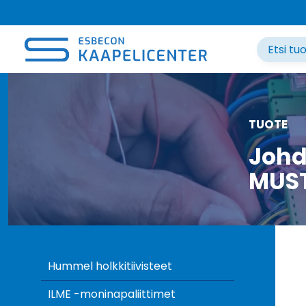
Siirry
sisältöön
TUOTE
Johd
MUST
Hummel holkkitiivisteet
ILME -moninapaliittimet