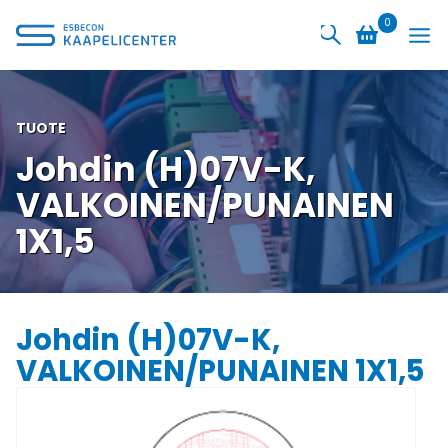
Siirry
0
sisältöön
TUOTE
Johdin (H)07V-K,
VALKOINEN/PUNAINEN
1X1,5
Johdin (H)07V-K,
VALKOINEN/PUNAINEN 1X1,5