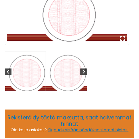
Rekisteröidy tästä maksutta, saat halvemmat
hinnat
Oletko jo asiakas?
Kirjaudu sisään nähdäksesi omat hintasi