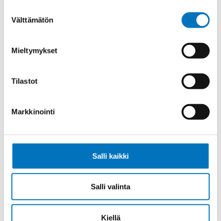
Suostumuksen
Välttämätön
valinta
Johdin (H)07V-K,
Mieltymykset
ORANSSI/VALKOINEN 1X1,5
Tilastot
Markkinointi
Johdin (H)07V-K,
SININEN/PUNAINEN 1X2,5
Salli kaikki
Salli valinta
Johdin (H)07V-K,
RUSKEA/VALKOINEN 1X2,5
Kiellä