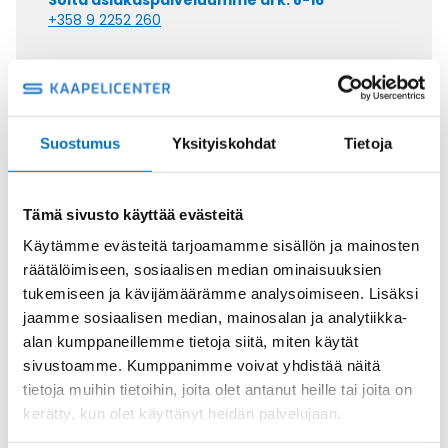
Soita asiakaspalveluumme ark. 8-16
+358 9 2252 260
Tai lähetä sähköpostia
myynti@kaapelicenter.fi
Suostumus
Yksityiskohdat
Tietoja
Saman kaapelin eri versiot
Tämä sivusto käyttää evästeitä
Käytämme evästeitä tarjoamamme sisällön ja mainosten
Johdin (H)07V-K,
räätälöimiseen, sosiaalisen median ominaisuuksien
MUSTA/VALKOINEN 1X1,5
tukemiseen ja kävijämäärämme analysoimiseen. Lisäksi
jaamme sosiaalisen median, mainosalan ja analytiikka-
alan kumppaneillemme tietoja siitä, miten käytät
sivustoamme. Kumppanimme voivat yhdistää näitä
tietoja muihin tietoihin, joita olet antanut heille tai joita on
Johdin (H)07V-K,
kerätty, kun olet käyttänyt heidän palvelujaan.
VALKOINEN/SININEN 1X1,5