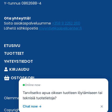
Y-tunnus 0862688-4
Ota yhteyttä!
Soita asiakaspalveluumme
+358 9 2252 260
Lähetä sähköpostia
myynti@kaapelicenter.fi
ETUSIVU
TUOTTEET
YHTEYSTIEDOT
KIRJAUDU
OSTOSKORI
Online now
Tarvitsetko apua oikean tuotteen löytämiseen tai
Olemme osa
Esbeconia
.
teknisiä tuotetietoja?
×
Chat now →
Copyright © 2023 Esbecon | All Rights Reserved