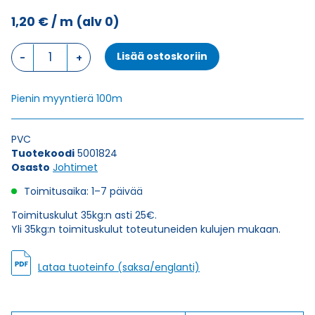
1,20
€
/ m
(alv 0)
Johdin
Lisää ostoskoriin
(H)07V-
K,
VALKOINEN/PUNAINEN
Pienin myyntierä 100m
1X1,5
määrä
PVC
Tuotekoodi
5001824
Osasto
Johtimet
Toimitusaika: 1–7 päivää
Toimituskulut 35kg:n asti 25€.
Yli 35kg:n toimituskulut toteutuneiden kulujen mukaan.
Lataa tuoteinfo (saksa/englanti)