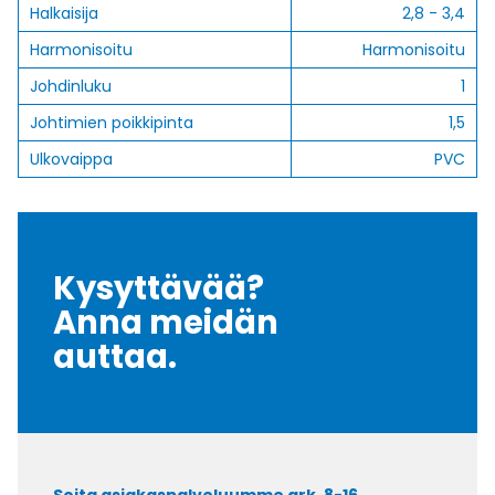
Halkaisija
2,8 - 3,4
Harmonisoitu
Harmonisoitu
Johdinluku
1
Johtimien poikkipinta
1,5
Ulkovaippa
PVC
Kysyttävää?
Anna meidän
auttaa.