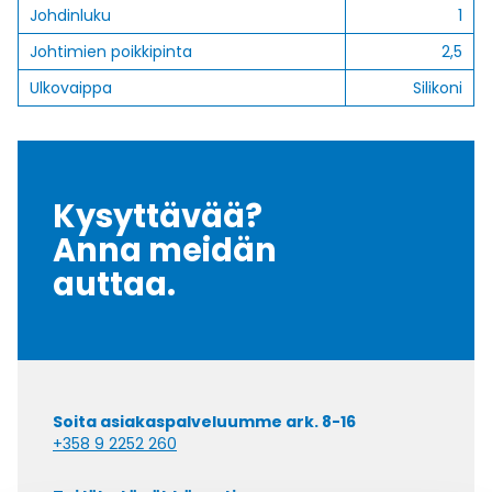
Johdinluku
1
Johtimien poikkipinta
2,5
Ulkovaippa
Silikoni
Kysyttävää?
Anna meidän
auttaa.
Soita asiakaspalveluumme ark. 8-16
+358 9 2252 260