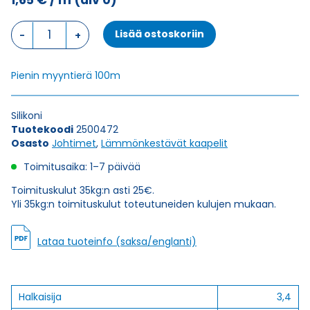
1,65
€
/ m
(alv 0)
Johdin
Lisää ostoskoriin
SIF
1X2,5
määrä
Pienin myyntierä 100m
Silikoni
Tuotekoodi
2500472
Osasto
Johtimet
,
Lämmönkestävät kaapelit
Toimitusaika: 1–7 päivää
Toimituskulut 35kg:n asti 25€.
Yli 35kg:n toimituskulut toteutuneiden kulujen mukaan.
Lataa tuoteinfo (saksa/englanti)
Halkaisija
3,4