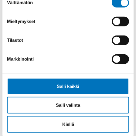
Välttämätön
valinta
Johdin SIF/GL 1X1,5
Mieltymykset
Tilastot
Johdin SIF/GL 1X2,5
Markkinointi
Salli kaikki
Johdin SIF/GL 1X4
Salli valinta
Kiellä