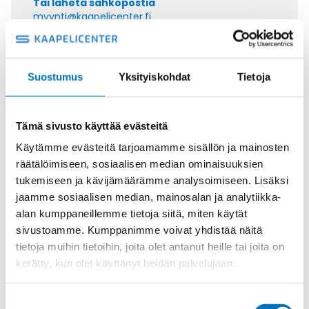
Tai lähetä sähköpostia
myynti@kaapelicenter.fi
Suostumus
Yksityiskohdat
Tietoja
Saman kaapelin eri versiot
Tämä sivusto käyttää evästeitä
Johdin SIF 1X150
Käytämme evästeitä tarjoamamme sisällön ja mainosten
räätälöimiseen, sosiaalisen median ominaisuuksien
tukemiseen ja kävijämäärämme analysoimiseen. Lisäksi
jaamme sosiaalisen median, mainosalan ja analytiikka-
alan kumppaneillemme tietoja siitä, miten käytät
sivustoamme. Kumppanimme voivat yhdistää näitä
Johdin SIF/GL 1X1
tietoja muihin tietoihin, joita olet antanut heille tai joita on
kerätty, kun olet käyttänyt heidän palvelujaan.
Suostumuksen