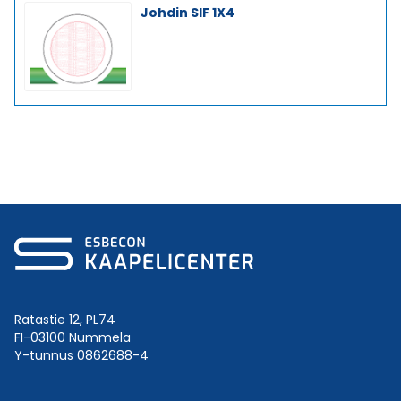
Johdin SIF 1X4
Ratastie 12, PL74
FI-03100 Nummela
Y-tunnus 0862688-4