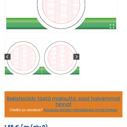
Rekisteröidy tästä maksutta, saat halvemmat
hinnat
Oletko jo asiakas?
Kirjaudu sisään nähdäksesi omat hintasi