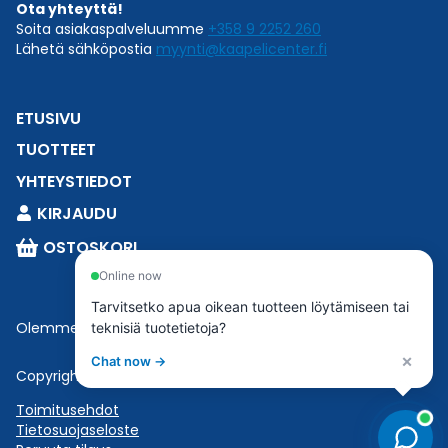
Ota yhteyttä!
Soita asiakaspalveluumme
+358 9 2252 260
Lähetä sähköpostia
myynti@kaapelicenter.fi
ETUSIVU
TUOTTEET
YHTEYSTIEDOT
KIRJAUDU
OSTOSKORI
Online now
Tarvitsetko apua oikean tuotteen löytämiseen tai
Olemme osa
Esbeconia
.
teknisiä tuotetietoja?
×
Chat now →
Copyright © 2023 Esbecon | All Rights Reserved
Toimitusehdot
Tietosuojaseloste