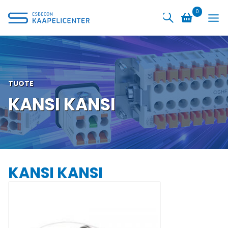
Siirry
0
sisältöön
TUOTE
KANSI KANSI
KANSI KANSI