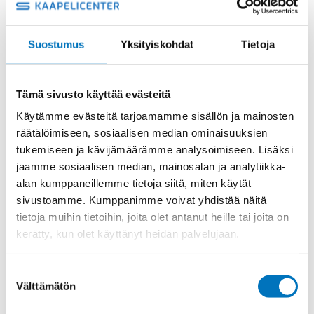
KANSI
määrä
Suostumus
Yksityiskohdat
Tietoja
Metalli
Tuotekoodi
CHC16G
Osasto
ILME -moninapaliittimet
,
ILME -tarvikkeet
,
Kannet
Tämä sivusto käyttää evästeitä
Toimitusaika: 1-7 päivää
Käytämme evästeitä tarjoamamme sisällön ja mainosten
Toimituskulut 35kg:n asti 25€.
räätälöimiseen, sosiaalisen median ominaisuuksien
Yli 35kg:n toimituskulut toteutuneiden kulujen mukaan.
tukemiseen ja kävijämäärämme analysoimiseen. Lisäksi
jaamme sosiaalisen median, mainosalan ja analytiikka-
Valmistaja
ILME S.p.A
alan kumppaneillemme tietoja siitä, miten käytät
sivustoamme. Kumppanimme voivat yhdistää näitä
Koko
size "77.27", covers
tietoja muihin tietoihin, joita olet antanut heille tai joita on
Materiaali
Metalli
kerätty, kun olet käyttänyt heidän palvelujaan.
Käyttölämpötila
'-40 °C...+125 °C
Suostumuksen
IP-luokka
IP66
Välttämätön
valinta
Lukitus
2 salpaa