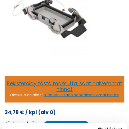
Rekisteröidy tästä maksutta, saat halvemmat
hinnat
Oletko jo asiakas?
Kirjaudu sisään nähdäksesi omat hintasi
34,78
€
/ kpl
(alv 0)
KANSI
Lisää ostoskoriin