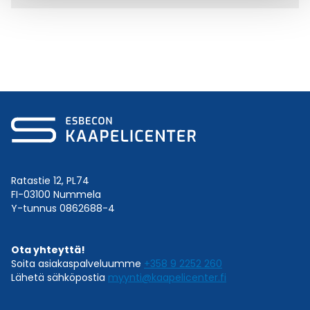
Ratastie 12, PL74
FI-03100 Nummela
Y-tunnus 0862688-4
Ota yhteyttä!
Soita asiakaspalveluumme
+358 9 2252 260
Lähetä sähköpostia
myynti@kaapelicenter.fi