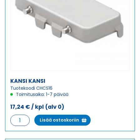
KANSI KANSI
Tuotekoodi CHCS16
Toimitusaika: 1-7 päivää
17,24
€
/ kpl
(alv 0)
KANSI
Lisää ostoskoriin
KANSI
määrä