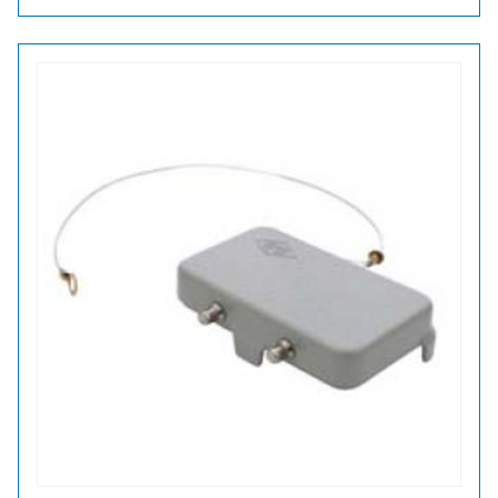
määrä