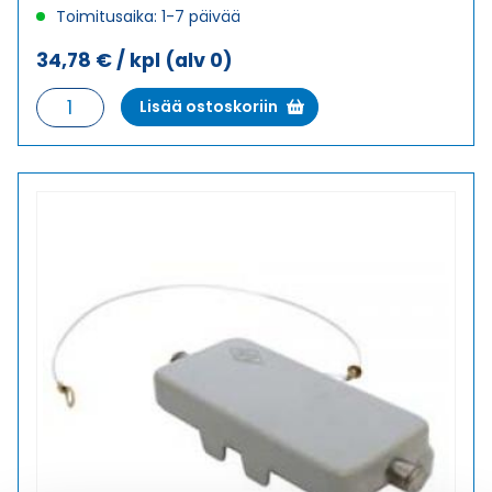
Toimitusaika: 1-7 päivää
34,78
€
/ kpl
(alv 0)
KANSI
Lisää ostoskoriin
KANSI
määrä