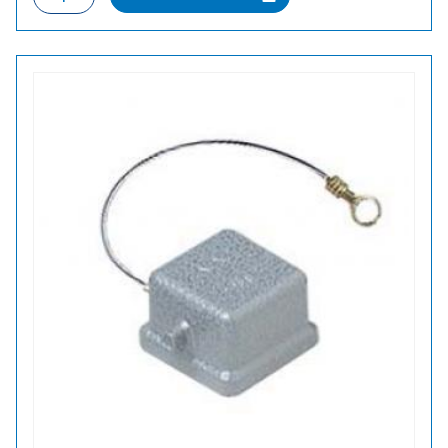
KANSI
määrä