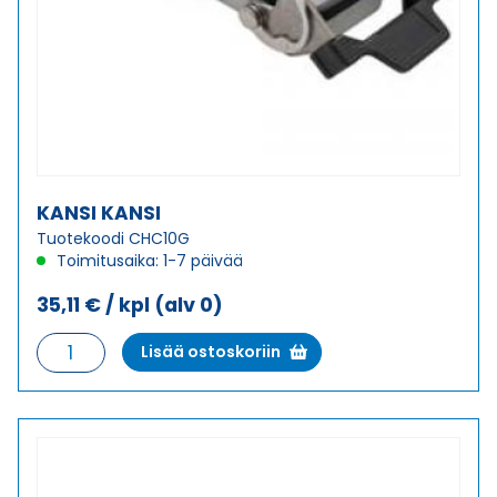
KANSI KANSI
Tuotekoodi CHC10G
Toimitusaika: 1-7 päivää
35,11
€
/ kpl
(alv 0)
KANSI
Lisää ostoskoriin
KANSI
määrä