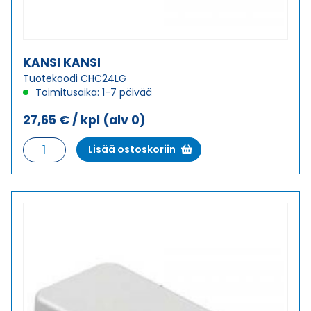
KANSI KANSI
Tuotekoodi CHC24LG
Toimitusaika: 1-7 päivää
27,65
€
/ kpl
(alv 0)
KANSI
Lisää ostoskoriin
KANSI
määrä