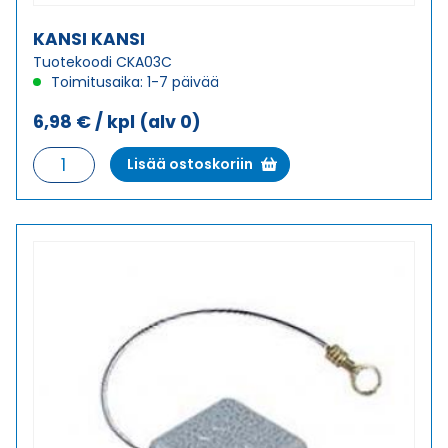
KANSI KANSI
Tuotekoodi CKA03C
Toimitusaika: 1-7 päivää
6,98
€
/ kpl
(alv 0)
KANSI
Lisää ostoskoriin
KANSI
määrä