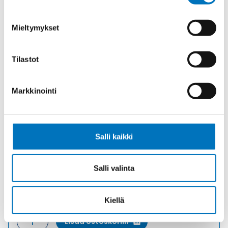
Mieltymykset
Tilastot
Markkinointi
Salli kaikki
KANSI KANSI
Salli valinta
Tuotekoodi CHC16LG
Toimitusaika: 1-7 päivää
26,12
€
/ kpl
(alv 0)
Kiellä
KANSI
Lisää ostoskoriin
KANSI