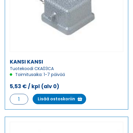
KANSI KANSI
Tuotekoodi CKA03CA
Toimitusaika: 1-7 päivää
5,53
€
/ kpl
(alv 0)
KANSI
Lisää ostoskoriin
KANSI
määrä