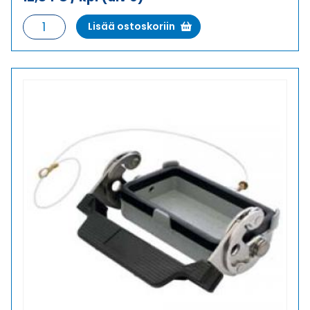
KANSI
Lisää ostoskoriin
KANSI
määrä