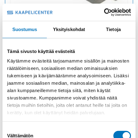
Suostumus
Yksityiskohdat
Tietoja
KANSI KANSI
Tuotekoodi CHC16L
Tämä sivusto käyttää evästeitä
Toimitusaika: 1-7 päivää
Käytämme evästeitä tarjoamamme sisällön ja mainosten
13,24
€
/ kpl
(alv 0)
räätälöimiseen, sosiaalisen median ominaisuuksien
tukemiseen ja kävijämäärämme analysoimiseen. Lisäksi
KANSI
Lisää ostoskoriin
jaamme sosiaalisen median, mainosalan ja analytiikka-
KANSI
alan kumppaneillemme tietoja siitä, miten käytät
määrä
sivustoamme. Kumppanimme voivat yhdistää näitä
tietoja muihin tietoihin, joita olet antanut heille tai joita on
kerätty, kun olet käyttänyt heidän palvelujaan.
Suostumuksen
Välttämätön
valinta