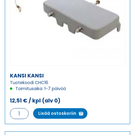
KANSI KANSI
Tuotekoodi CHC16
Toimitusaika: 1-7 päivää
12,51
€
/ kpl
(alv 0)
KANSI
Lisää ostoskoriin
KANSI
määrä