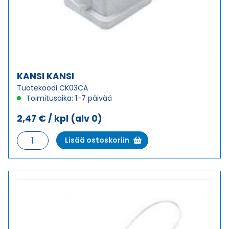
KANSI KANSI
Tuotekoodi CK03CA
Toimitusaika: 1-7 päivää
2,47
€
/ kpl
(alv 0)
KANSI
Lisää ostoskoriin
KANSI
määrä