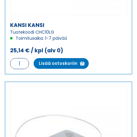
KANSI KANSI
Tuotekoodi CHC10LG
Toimitusaika: 1-7 päivää
25,14
€
/ kpl
(alv 0)
KANSI
Lisää ostoskoriin
KANSI
määrä