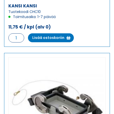
KANSI KANSI
Tuotekoodi CHC10
Toimitusaika: 1-7 päivää
11,75
€
/ kpl
(alv 0)
KANSI
Lisää ostoskoriin
KANSI
määrä