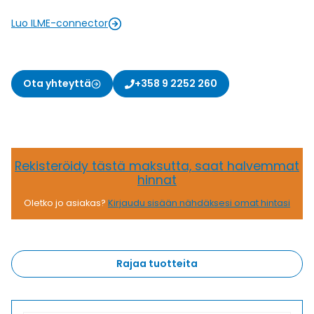
Luo ILME-connector
Ota yhteyttä
+358 9 2252 260
Rekisteröidy tästä maksutta, saat halvemmat
hinnat
Oletko jo asiakas?
Kirjaudu sisään nähdäksesi omat hintasi
Rajaa tuotteita