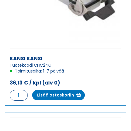
KANSI KANSI
Tuotekoodi CHC24G
Toimitusaika: 1-7 päivää
36,13
€
/ kpl
(alv 0)
KANSI
Lisää ostoskoriin
KANSI
määrä