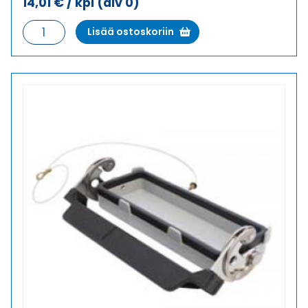
14,01
€
/ kpl
(alv 0)
KANSI
Lisää ostoskoriin
KANSI
määrä