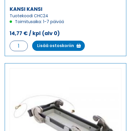
KANSI KANSI
Tuotekoodi CHC24
Toimitusaika: 1-7 päivää
14,77
€
/ kpl
(alv 0)
KANSI
Lisää ostoskoriin
KANSI
määrä