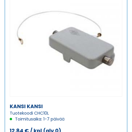
KANSI KANSI
Tuotekoodi CHC10L
Toimitusaika: 1-7 päivää
12,84
€
/ kpl
(alv 0)