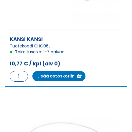
KANSI KANSI
Tuotekoodi CHC06L
Toimitusaika: 1-7 päivää
10,77
€
/ kpl
(alv 0)
KANSI
Lisää ostoskoriin
KANSI
määrä