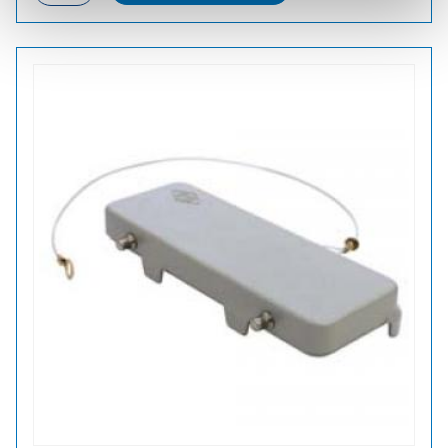
määrä