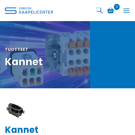
Siirry
0
sisältöön
TUOTTEET
Kannet
Kannet