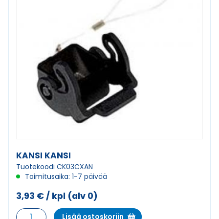
KANSI KANSI
Tuotekoodi CK03CXAN
Toimitusaika: 1-7 päivää
3,93
€
/ kpl
(alv 0)
KANSI
Lisää ostoskoriin