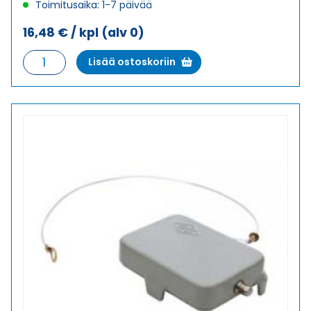
Toimitusaika: 1-7 päivää
16,48
€
/ kpl
(alv 0)
CHCS
Lisää ostoskoriin
10
KANSI
määrä