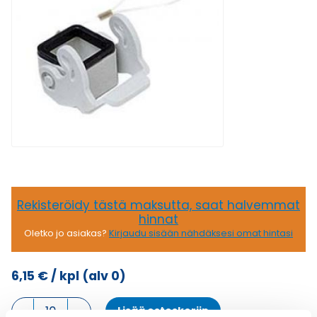
Rekisteröidy tästä maksutta, saat halvemmat
hinnat
Oletko jo asiakas?
Kirjaudu sisään nähdäksesi omat hintasi
6,15
€
/ kpl
(alv 0)
KANSI
Lisää ostoskoriin