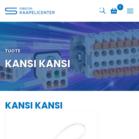
Siirry
0
sisältöön
TUOTE
KANSI KANSI
KANSI KANSI