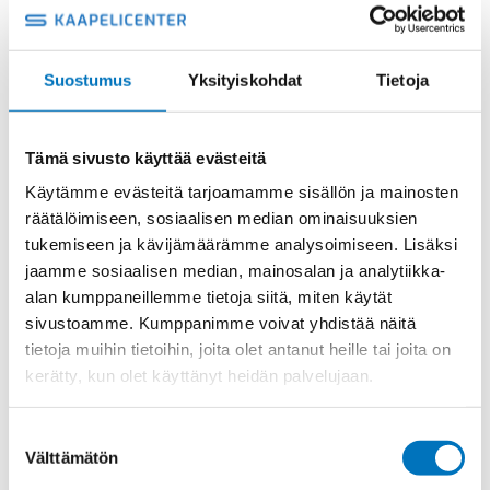
KANSI
määrä
Suostumus
Yksityiskohdat
Tietoja
muovi
Tuotekoodi
CK03CX
Osasto
ILME -moninapaliittimet
,
ILME -tarvikkeet
,
Kannet
Tämä sivusto käyttää evästeitä
Toimitusaika: 1-7 päivää
Käytämme evästeitä tarjoamamme sisällön ja mainosten
Toimituskulut 35kg:n asti 25€.
räätälöimiseen, sosiaalisen median ominaisuuksien
Yli 35kg:n toimituskulut toteutuneiden kulujen mukaan.
tukemiseen ja kävijämäärämme analysoimiseen. Lisäksi
jaamme sosiaalisen median, mainosalan ja analytiikka-
Valmistaja
ILME S.p.A
alan kumppaneillemme tietoja siitä, miten käytät
Koko
size "21.21", covers
sivustoamme. Kumppanimme voivat yhdistää näitä
tietoja muihin tietoihin, joita olet antanut heille tai joita on
Materiaali
muovi
kerätty, kun olet käyttänyt heidän palvelujaan.
Käyttölämpötila
'-40°C … +125°C
IP44 (IP66/IP67/IP69 with CKR
Suostumuksen
IP-luokka
65/CKR 65 D kits)
Välttämätön
valinta
Lukitus
1 salpa