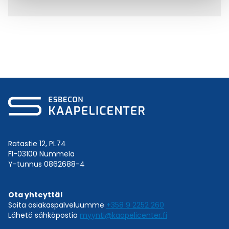
Ratastie 12, PL74
FI-03100 Nummela
Y-tunnus 0862688-4
Ota yhteyttä!
Soita asiakaspalveluumme
+358 9 2252 260
Lähetä sähköpostia
myynti@kaapelicenter.fi