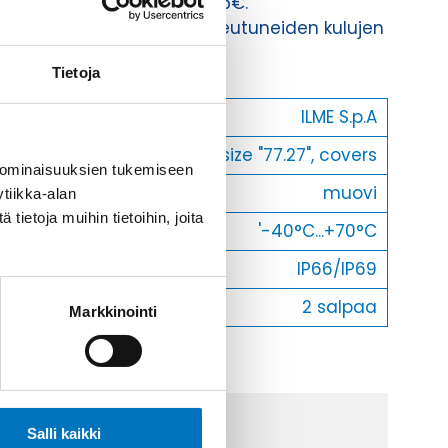
Toimituskulut 35kg:n asti 25€.
Yli 35kg:n toimituskulut toteutuneiden kulujen
mukaan.
Tietoja
Valmistaja
ILME S.p.A
Koko
size "77.27", covers
 ominaisuuksien tukemiseen
Materiaali
muovi
tiikka-alan
ietoja muihin tietoihin, joita
Käyttölämpötila
'-40°C...+70°C
IP-luokka
IP66/IP69
Lukitus
2 salpaa
Markkinointi
Salli kaikki