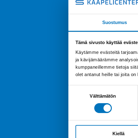
Suostumus
Tämä sivusto käyttää eväste
Käytämme evästeitä tarjoama
ja kävijämäärämme analysoim
kumppaneillemme tietoja siitä
olet antanut heille tai joita o
Suostumuksen
Välttämätön
valinta
Kiellä