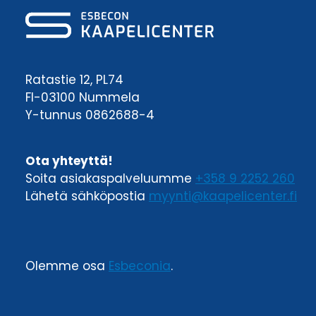
Ratastie 12, PL74
FI-03100 Nummela
Y-tunnus 0862688-4
Ota yhteyttä!
Soita asiakaspalveluumme
+358 9 2252 260
Lähetä sähköpostia
myynti@kaapelicenter.fi
Olemme osa
Esbeconia
.