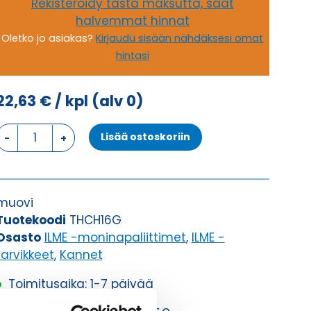
Rekisteröidy tästä maksutta, saat
halvemmat hinnat
Oletko jo asiakas?
Kirjaudu sisään nähdäksesi omat
hintasi
22,63
€
/ kpl
(alv 0)
KANSI
Lisää ostoskoriin
KANSI
määrä
muovi
Tuotekoodi
THCH16G
Osasto
ILME -moninapaliittimet
,
ILME -
tarvikkeet
,
Kannet
Toimitusaika: 1-7 päivää