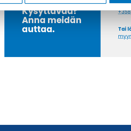
Soit
Kysyttävää?
+358
Anna meidän
auttaa.
Tai 
myyn