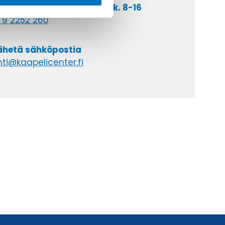
a asiakaspalveluumme ark. 8-16
 9 2252 260
lähetä sähköpostia
ti@kaapelicenter.fi