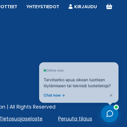
UOTTEET
YHTEYSTIEDOT
KIRJAUDU
Online now
Tarvitsetko apua oikean tuotteen
löytämiseen tai teknisiä tuotetietoja?
×
Chat now →
n | All Rights Reserved
Tietosuojaseloste
Peruuta tilaus