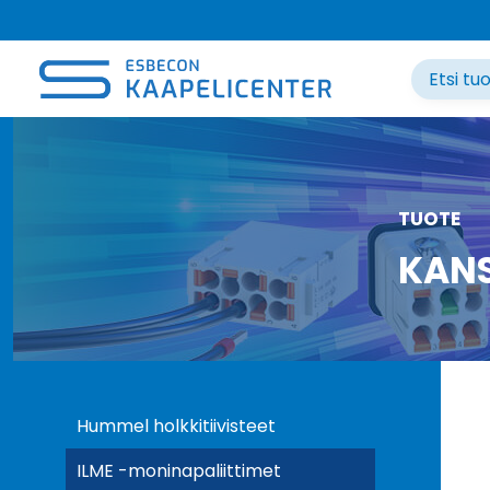
Siirry
sisältöön
TUOTE
KANS
Hummel holkkitiivisteet
ILME -moninapaliittimet