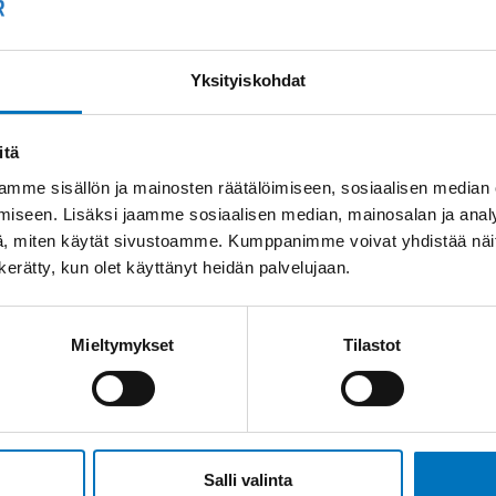
Yksityiskohdat
itä
mme sisällön ja mainosten räätälöimiseen, sosiaalisen median
iseen. Lisäksi jaamme sosiaalisen median, mainosalan ja analy
, miten käytät sivustoamme. Kumppanimme voivat yhdistää näitä t
n kerätty, kun olet käyttänyt heidän palvelujaan.
Mieltymykset
Tilastot
Salli valinta