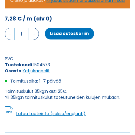
Oletko jo asiakas?
Kirjaudu sisään nähdäksesi omat hintasi
7,28
€
/ m
(alv 0)
Ketjukaapeli
Lisää ostoskoriin
KAWEFLEX
6100
ECO
SK-
PVC
PVC
Tuotekoodi
1504573
UL/CSA
Osasto
Ketjukaapelit
12G1
(AWG18)
Toimitusaika: 1–7 päivää
määrä
Toimituskulut 35kg:n asti 25€.
Yli 35kg:n toimituskulut toteutuneiden kulujen mukaan.
Lataa tuoteinfo (saksa/englanti)