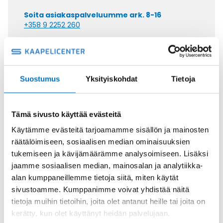
Soita asiakaspalveluumme ark. 8-16
+358 9 2252 260
Tai lähetä sähköpostia
myynti@kaapelicenter.fi
Suostumus
Yksityiskohdat
Tietoja
Tämä sivusto käyttää evästeitä
Saman kaapelin eri versiot
Käytämme evästeitä tarjoamamme sisällön ja mainosten
Ketjukaapeli KAWEFLEX 6100 ECO
räätälöimiseen, sosiaalisen median ominaisuuksien
SK-PVC UL/CSA 3G1,5 (AWG16)
tukemiseen ja kävijämäärämme analysoimiseen. Lisäksi
jaamme sosiaalisen median, mainosalan ja analytiikka-
alan kumppaneillemme tietoja siitä, miten käytät
sivustoamme. Kumppanimme voivat yhdistää näitä
tietoja muihin tietoihin, joita olet antanut heille tai joita on
kerätty, kun olet käyttänyt heidän palvelujaan.
Ketjukaapeli KAWEFLEX 6100 ECO