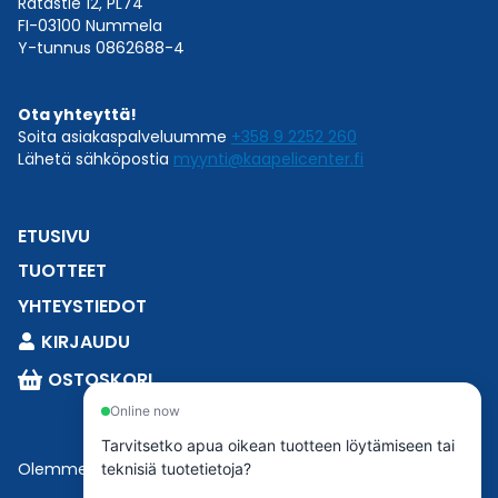
Ratastie 12, PL74
FI-03100 Nummela
Y-tunnus 0862688-4
Ota yhteyttä!
Soita asiakaspalveluumme
+358 9 2252 260
Lähetä sähköpostia
myynti@kaapelicenter.fi
ETUSIVU
TUOTTEET
YHTEYSTIEDOT
KIRJAUDU
OSTOSKORI
Online now
Tarvitsetko apua oikean tuotteen löytämiseen tai
Olemme osa
Esbeconia
.
teknisiä tuotetietoja?