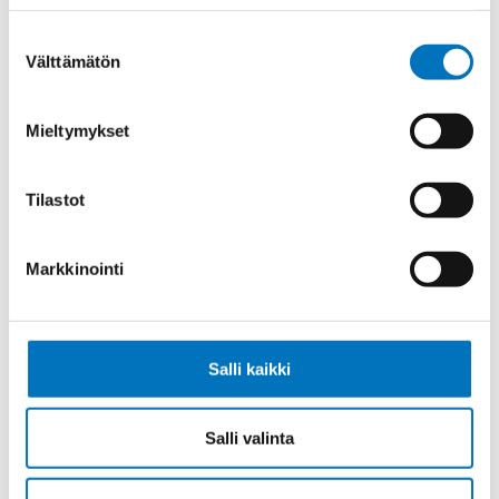
SK-PVC UL/CSA 4G1,5 (AWG16)
Suostumuksen
Välttämätön
valinta
Mieltymykset
Ketjukaapeli KAWEFLEX 6100 ECO
SK-PVC UL/CSA 5G1,5 (AWG16)
Tilastot
Markkinointi
Ketjukaapeli KAWEFLEX 6100 ECO
SK-PVC UL/CSA 7G1,5 (AWG16)
Salli kaikki
Salli valinta
Ketjukaapeli KAWEFLEX 6100 ECO
SK-PVC UL/CSA 12G1,5 (AWG16)