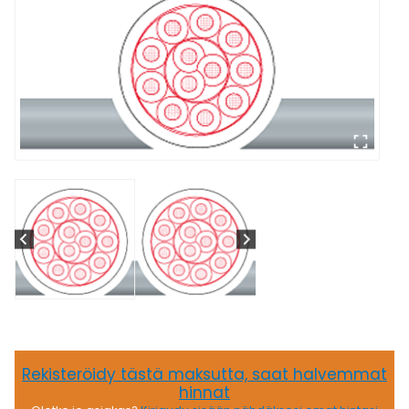
Rekisteröidy tästä maksutta, saat halvemmat
hinnat