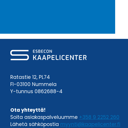
Ratastie 12, PL74
FI-03100 Nummela
Y-tunnus 0862688-4
Ota yhteyttä!
Soita asiakaspalveluumme
+358 9 2252 260
Lähetä sähköpostia
myynti@kaapelicenter.fi