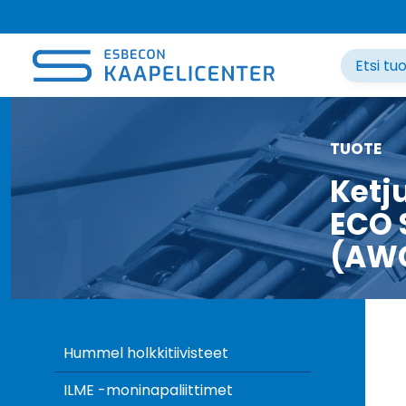
Siirry
sisältöön
TUOTE
Ketj
ECO 
(AW
Hummel holkkitiivisteet
ILME -moninapaliittimet