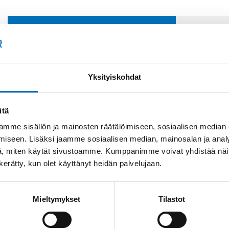
Soit
Kysyttävää?
+358
Anna meidän
Yksityiskohdat
auttaa.
Tai 
myyn
itä
mme sisällön ja mainosten räätälöimiseen, sosiaalisen median
iseen. Lisäksi jaamme sosiaalisen median, mainosalan ja analy
, miten käytät sivustoamme. Kumppanimme voivat yhdistää näitä t
n kerätty, kun olet käyttänyt heidän palvelujaan.
Mieltymykset
Tilastot
Saman kaapelin eri versiot