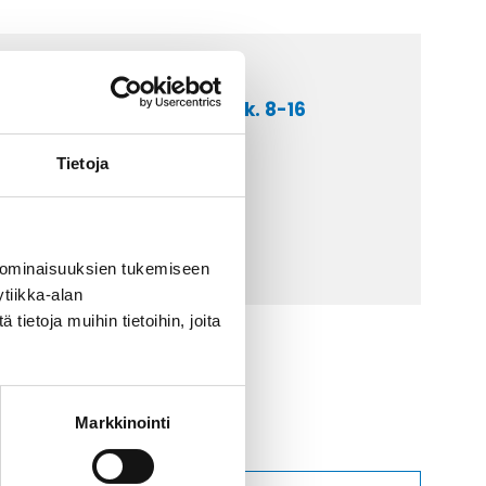
a asiakaspalveluumme ark. 8-16
 9 2252 260
Tietoja
lähetä sähköpostia
ti@kaapelicenter.fi
 ominaisuuksien tukemiseen
tiikka-alan
ietoja muihin tietoihin, joita
Markkinointi