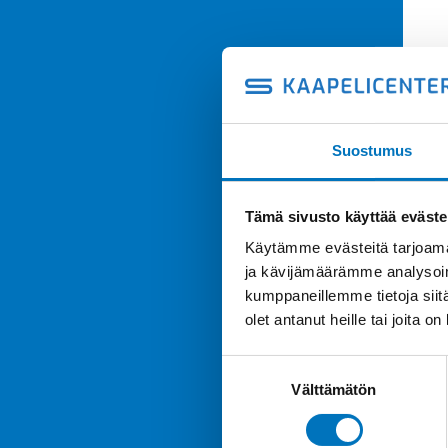
Suostumus
Tämä sivusto käyttää eväste
Käytämme evästeitä tarjoama
ja kävijämäärämme analysoim
kumppaneillemme tietoja siitä
olet antanut heille tai joita o
Suostumuksen
Välttämätön
valinta