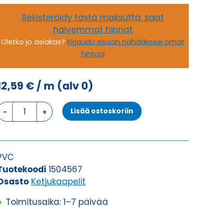
Rekisteröidy tästä maksutta, saat
halvemmat hinnat
Oletko jo asiakas?
Kirjaudu sisään nähdäksesi omat
hintasi
12,59
€
/ m
(alv 0)
Ketjukaapeli
Lisää ostoskoriin
KAWEFLEX
6100
ECO
SK-
PVC
PVC
Tuotekoodi
1504567
UL/CSA
Osasto
Ketjukaapelit
25G0,75
Toimitusaika: 1–7 päivää
(AWG19)
määrä