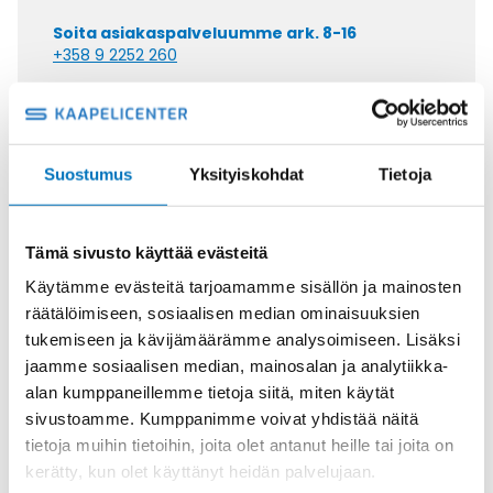
Soita asiakaspalveluumme ark. 8-16
+358 9 2252 260
Tai lähetä sähköpostia
myynti@kaapelicenter.fi
Suostumus
Yksityiskohdat
Tietoja
Tämä sivusto käyttää evästeitä
Saman kaapelin eri versiot
Käytämme evästeitä tarjoamamme sisällön ja mainosten
Ketjukaapeli KAWEFLEX 6100 ECO
räätälöimiseen, sosiaalisen median ominaisuuksien
SK-PVC UL/CSA 3G2,5 (AWG14)
tukemiseen ja kävijämäärämme analysoimiseen. Lisäksi
jaamme sosiaalisen median, mainosalan ja analytiikka-
alan kumppaneillemme tietoja siitä, miten käytät
sivustoamme. Kumppanimme voivat yhdistää näitä
tietoja muihin tietoihin, joita olet antanut heille tai joita on
kerätty, kun olet käyttänyt heidän palvelujaan.
Ketjukaapeli KAWEFLEX 6100 ECO