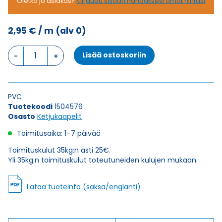
Oletko jo asiakas?
Kirjaudu sisään nähdäksesi omat hintasi
2,95
€
/ m
(alv 0)
Ketjukaapeli
Lisää ostoskoriin
KAWEFLEX
6100
ECO
SK-
PVC
PVC
Tuotekoodi
1504576
UL/CSA
Osasto
Ketjukaapelit
2X1,5
(AWG16)
Toimitusaika: 1–7 päivää
määrä
Toimituskulut 35kg:n asti 25€.
Yli 35kg:n toimituskulut toteutuneiden kulujen mukaan.
Lataa tuoteinfo (saksa/englanti)