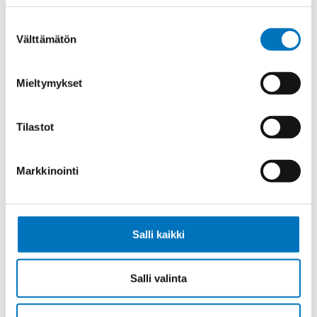
SK-PVC UL/CSA 4G2,5 (AWG14)
Suostumuksen
Välttämätön
valinta
Mieltymykset
Ketjukaapeli KAWEFLEX 6100 ECO
SK-PVC UL/CSA 5G2,5 (AWG14)
Tilastot
Markkinointi
Ketjukaapeli KAWEFLEX 6100 ECO
SK-PVC UL/CSA 7G2,5 (AWG14)
Salli kaikki
Salli valinta
Ketjukaapeli KAWEFLEX 6100 ECO
SK-PVC UL/CSA 3G1,5 (AWG16)