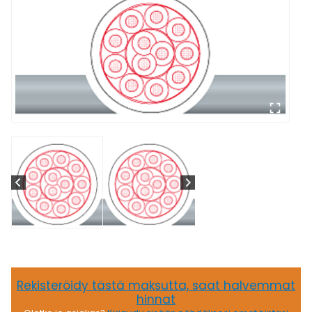
Rekisteröidy tästä maksutta, saat halvemmat
hinnat