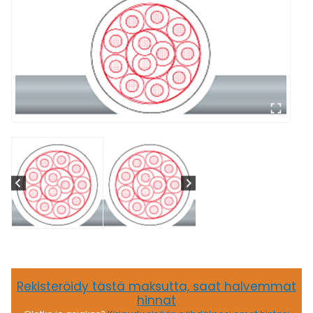
Rekisteröidy tästä maksutta, saat halvemmat
hinnat