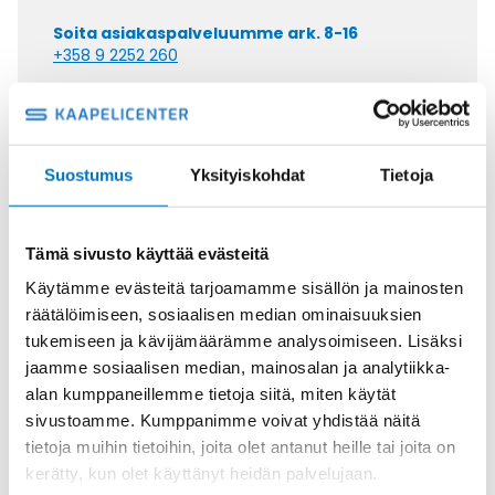
Soita asiakaspalveluumme ark. 8-16
+358 9 2252 260
Tai lähetä sähköpostia
myynti@kaapelicenter.fi
Suostumus
Yksityiskohdat
Tietoja
Tämä sivusto käyttää evästeitä
Saman kaapelin eri versiot
Käytämme evästeitä tarjoamamme sisällön ja mainosten
Ketjukaapeli KAWEFLEX 6120 SK-
räätälöimiseen, sosiaalisen median ominaisuuksien
PUR UL/CSA 4G1,5 (AWG16)
tukemiseen ja kävijämäärämme analysoimiseen. Lisäksi
jaamme sosiaalisen median, mainosalan ja analytiikka-
alan kumppaneillemme tietoja siitä, miten käytät
sivustoamme. Kumppanimme voivat yhdistää näitä
tietoja muihin tietoihin, joita olet antanut heille tai joita on
kerätty, kun olet käyttänyt heidän palvelujaan.
Ketjukaapeli KAWEFLEX 6120 SK-