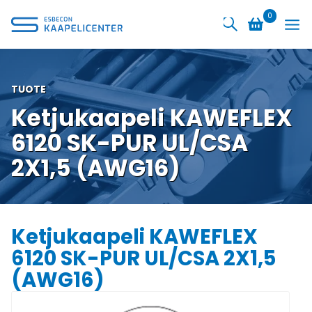
Siirry
0
sisältöön
TUOTE
Ketjukaapeli KAWEFLEX
6120 SK-PUR UL/CSA
2X1,5 (AWG16)
Ketjukaapeli KAWEFLEX
6120 SK-PUR UL/CSA 2X1,5
(AWG16)