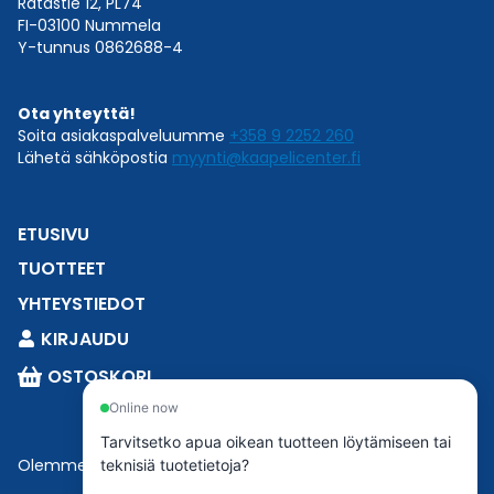
Ratastie 12, PL74
FI-03100 Nummela
Y-tunnus 0862688-4
Ota yhteyttä!
Soita asiakaspalveluumme
+358 9 2252 260
Lähetä sähköpostia
myynti@kaapelicenter.fi
ETUSIVU
TUOTTEET
YHTEYSTIEDOT
KIRJAUDU
OSTOSKORI
Online now
Tarvitsetko apua oikean tuotteen löytämiseen tai
Olemme osa
Esbeconia
.
teknisiä tuotetietoja?