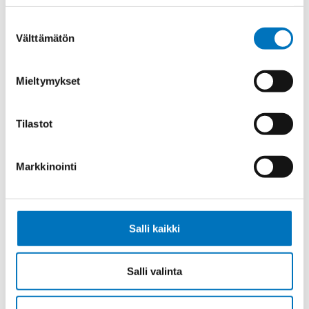
PUR UL/CSA 5G1,5 (AWG16)
Suostumuksen
Välttämätön
valinta
Mieltymykset
Ketjukaapeli KAWEFLEX 6120 SK-
PUR UL/CSA 7G1,5 (AWG16)
Tilastot
Markkinointi
Ketjukaapeli KAWEFLEX 6120 SK-
PUR UL/CSA 12G1,5 (AWG16)
Salli kaikki
Salli valinta
Ketjukaapeli KAWEFLEX 6120 SK-
PUR UL/CSA 18G1,5 (AWG16)