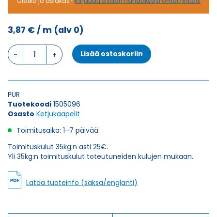
Oletko jo asiakas?
Kirjaudu sisään nähdäksesi omat hintasi
3,87
€
/ m
(alv 0)
Ketjukaapeli
Lisää ostoskoriin
KAWEFLEX
6120
SK-
PUR
PUR
UL/CSA
Tuotekoodi
1505096
2X1,5
Osasto
Ketjukaapelit
(AWG16)
määrä
Toimitusaika: 1–7 päivää
Toimituskulut 35kg:n asti 25€.
Yli 35kg:n toimituskulut toteutuneiden kulujen mukaan.
Lataa tuoteinfo (saksa/englanti)