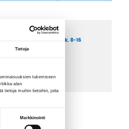
a asiakaspalveluumme ark. 8-16
 9 2252 260
Tietoja
lähetä sähköpostia
ti@kaapelicenter.fi
 ominaisuuksien tukemiseen
tiikka-alan
ietoja muihin tietoihin, joita
Markkinointi