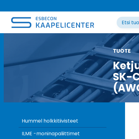
Siirry
sisältöön
TUOTE
Ketj
SK-C
(AW
Hummel holkkitiivisteet
ILME -moninapaliittimet