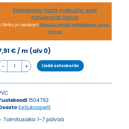
Rekisteröidy tästä maksutta, saat
halvemmat hinnat
Oletko jo asiakas?
Kirjaudu sisään nähdäksesi omat
hintasi
7,91
€
/ m
(alv 0)
Ketjukaapeli
Lisää ostoskoriin
KAWEFLEX
6210
SK-
C-
PVC
PVC
Tuotekoodi
1504792
UL/CSA
Osasto
Ketjukaapelit
4G1,5
Toimitusaika: 1–7 päivää
(AWG16)
määrä