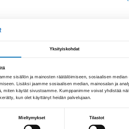
Soit
Kysyttävää?
+358
Yksityiskohdat
Anna meidän
auttaa.
Tai 
itä
myyn
mme sisällön ja mainosten räätälöimiseen, sosiaalisen median
iseen. Lisäksi jaamme sosiaalisen median, mainosalan ja analy
, miten käytät sivustoamme. Kumppanimme voivat yhdistää näitä t
n kerätty, kun olet käyttänyt heidän palvelujaan.
Mieltymykset
Tilastot
Saman kaapelin eri versiot