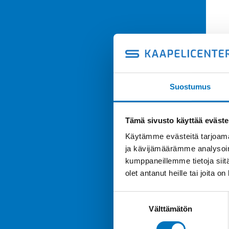
Suostumus
Tämä sivusto käyttää eväste
Käytämme evästeitä tarjoama
ja kävijämäärämme analysoim
kumppaneillemme tietoja siitä
olet antanut heille tai joita o
Suostumuksen
Välttämätön
valinta