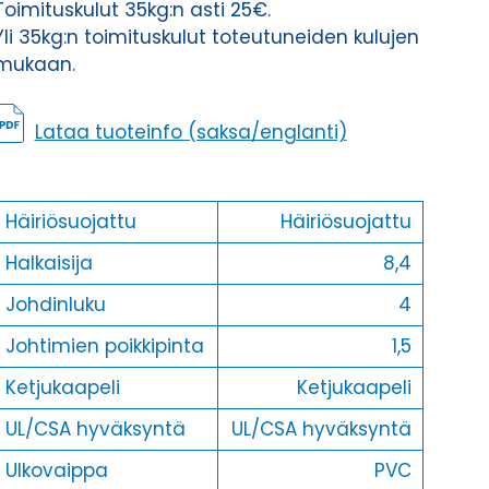
Toimituskulut 35kg:n asti 25€.
Yli 35kg:n toimituskulut toteutuneiden kulujen
mukaan.
Lataa tuoteinfo (saksa/englanti)
Häiriösuojattu
Häiriösuojattu
Halkaisija
8,4
Johdinluku
4
Johtimien poikkipinta
1,5
Ketjukaapeli
Ketjukaapeli
UL/CSA hyväksyntä
UL/CSA hyväksyntä
Ulkovaippa
PVC