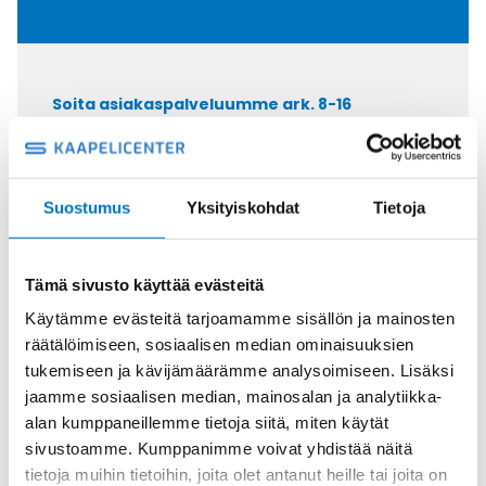
Soita asiakaspalveluumme ark. 8-16
+358 9 2252 260
Tai lähetä sähköpostia
myynti@kaapelicenter.fi
Suostumus
Yksityiskohdat
Tietoja
Tämä sivusto käyttää evästeitä
Käytämme evästeitä tarjoamamme sisällön ja mainosten
Saman kaapelin eri versiot
räätälöimiseen, sosiaalisen median ominaisuuksien
tukemiseen ja kävijämäärämme analysoimiseen. Lisäksi
Ketjukaapeli KAWEFLEX 6230 SK-
jaamme sosiaalisen median, mainosalan ja analytiikka-
C-PUR UL/CSA 25G2,5 (AWG14)
alan kumppaneillemme tietoja siitä, miten käytät
sivustoamme. Kumppanimme voivat yhdistää näitä
tietoja muihin tietoihin, joita olet antanut heille tai joita on