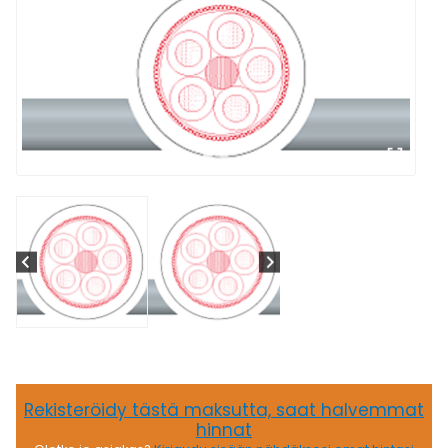
Rekisteröidy tästä maksutta, saat halvemmat
hinnat