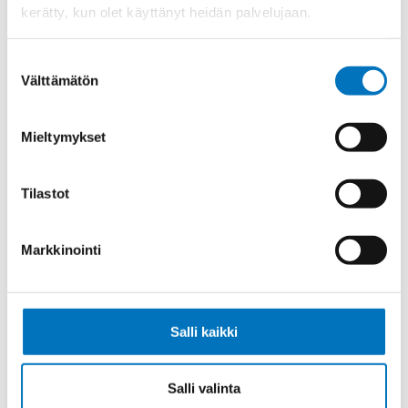
kerätty, kun olet käyttänyt heidän palvelujaan.
Ketjukaapeli KAWEFLEX 6230 SK-
Suostumuksen
C-PUR UL/CSA 7G1 (AWG18)
Välttämätön
valinta
Mieltymykset
Ketjukaapeli KAWEFLEX 6230 SK-
Tilastot
C-PUR UL/CSA 5G2,5 (AWG14)
Markkinointi
Ketjukaapeli KAWEFLEX 6230 SK-
Salli kaikki
C-PUR UL/CSA 12G1 (AWG18)
Salli valinta