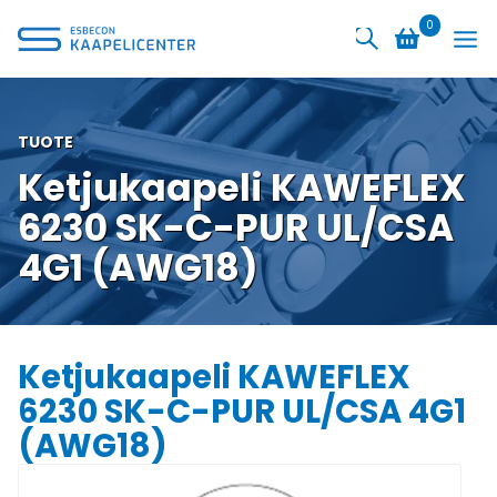
Siirry
0
sisältöön
TUOTE
Ketjukaapeli KAWEFLEX
6230 SK-C-PUR UL/CSA
4G1 (AWG18)
Ketjukaapeli KAWEFLEX
6230 SK-C-PUR UL/CSA 4G1
(AWG18)