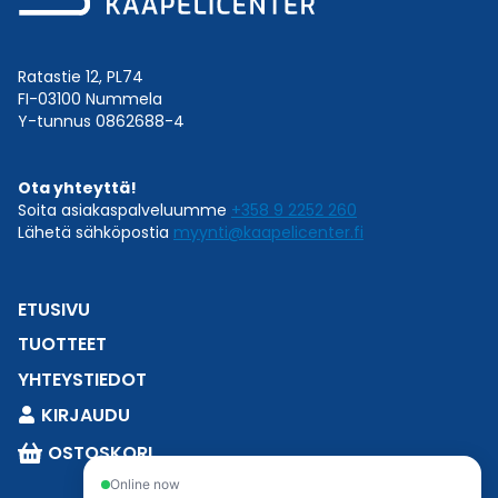
Ratastie 12, PL74
FI-03100 Nummela
Y-tunnus 0862688-4
Ota yhteyttä!
Soita asiakaspalveluumme
+358 9 2252 260
Lähetä sähköpostia
myynti@kaapelicenter.fi
ETUSIVU
TUOTTEET
YHTEYSTIEDOT
KIRJAUDU
OSTOSKORI
Online now