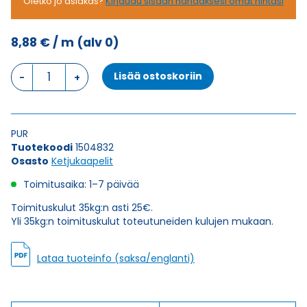
Oletko jo asiakas?
Kirjaudu sisään nähdäksesi omat hintasi
8,88
€
/ m
(alv 0)
Ketjukaapeli
Lisää ostoskoriin
KAWEFLEX
6230
SK-
C-
PUR
PUR
Tuotekoodi
1504832
UL/CSA
Osasto
Ketjukaapelit
4G1
(AWG18)
Toimitusaika: 1–7 päivää
määrä
Toimituskulut 35kg:n asti 25€.
Yli 35kg:n toimituskulut toteutuneiden kulujen mukaan.
Lataa tuoteinfo (saksa/englanti)