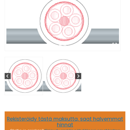
Rekisteröidy tästä maksutta, saat halvemmat
hinnat