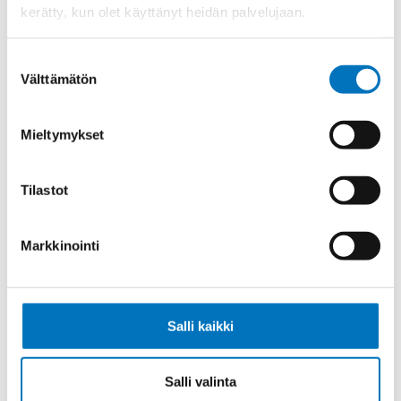
kerätty, kun olet käyttänyt heidän palvelujaan.
Ketjukaapeli KAWEFLEX 6230 SK-
Suostumuksen
C-PUR UL/CSA 5G2,5 (AWG14)
Välttämätön
valinta
Mieltymykset
Ketjukaapeli KAWEFLEX 6230 SK-
Tilastot
C-PUR UL/CSA 7G1 (AWG18)
Markkinointi
Ketjukaapeli KAWEFLEX 6230 SK-
Salli kaikki
C-PUR UL/CSA 7G2,5 (AWG14)
Salli valinta