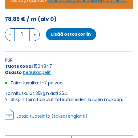
Oletko jo asiakas?
Kirjaudu sisään nähdäksesi omat hintasi
78,89
€
/ m
(alv 0)
Ketjukaapeli
Lisää ostoskoriin
KAWEFLEX
6230
SK-
C-
PUR
PUR
Tuotekoodi
1504847
UL/CSA
Osasto
Ketjukaapelit
42G1,5
(AWG16)
Toimitusaika: 1–7 päivää
määrä
Toimituskulut 35kg:n asti 25€.
Yli 35kg:n toimituskulut toteutuneiden kulujen mukaan.
Lataa tuoteinfo (saksa/englanti)