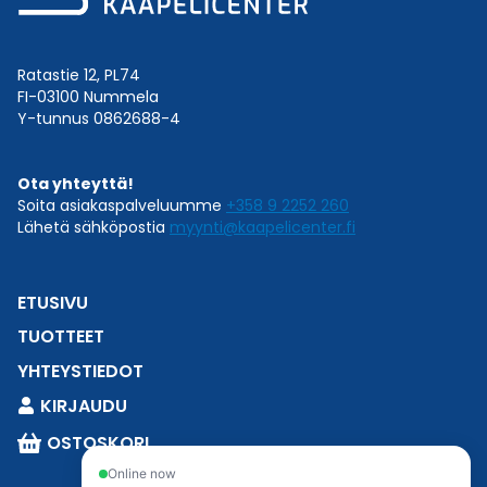
Ratastie 12, PL74
FI-03100 Nummela
Y-tunnus 0862688-4
Ota yhteyttä!
Soita asiakaspalveluumme
+358 9 2252 260
Lähetä sähköpostia
myynti@kaapelicenter.fi
ETUSIVU
TUOTTEET
YHTEYSTIEDOT
KIRJAUDU
OSTOSKORI
Online now