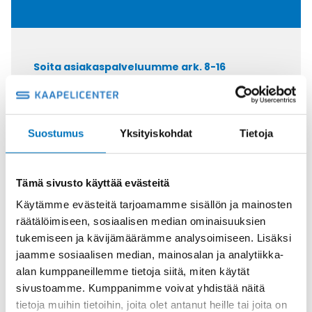
Soita asiakaspalveluumme ark. 8-16
+358 9 2252 260
Tai lähetä sähköpostia
myynti@kaapelicenter.fi
Suostumus
Yksityiskohdat
Tietoja
Tämä sivusto käyttää evästeitä
Käytämme evästeitä tarjoamamme sisällön ja mainosten
Saman kaapelin eri versiot
räätälöimiseen, sosiaalisen median ominaisuuksien
tukemiseen ja kävijämäärämme analysoimiseen. Lisäksi
Ketjukaapeli KAWEFLEX 6230 SK-
jaamme sosiaalisen median, mainosalan ja analytiikka-
C-PUR UL/CSA 25G2,5 (AWG14)
alan kumppaneillemme tietoja siitä, miten käytät
sivustoamme. Kumppanimme voivat yhdistää näitä
tietoja muihin tietoihin, joita olet antanut heille tai joita on