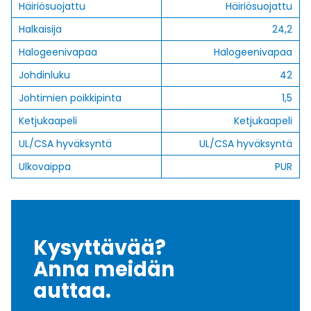
Häiriösuojattu
Häiriösuojattu
Halkaisija
24,2
Halogeenivapaa
Halogeenivapaa
Johdinluku
42
Johtimien poikkipinta
1,5
Ketjukaapeli
Ketjukaapeli
UL/CSA hyväksyntä
UL/CSA hyväksyntä
Ulkovaippa
PUR
Kysyttävää?
Anna meidän
auttaa.