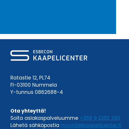
Ratastie 12, PL74
FI-03100 Nummela
Y-tunnus 0862688-4
Ota yhteyttä!
Soita asiakaspalveluumme
+358 9 2252 260
Lähetä sähköpostia
myynti@kaapelicenter.fi