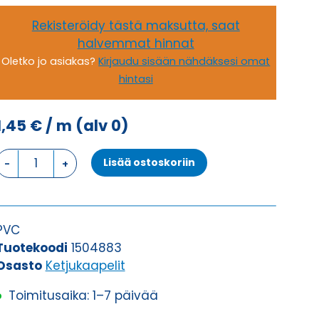
Rekisteröidy tästä maksutta, saat
halvemmat hinnat
Oletko jo asiakas?
Kirjaudu sisään nähdäksesi omat
hintasi
1,45
€
/ m
(alv 0)
Ketjukaapeli
Lisää ostoskoriin
KAWEFLEX
6310
SK-
PVC
PVC
UL/CSA
Tuotekoodi
1504883
2X0,25
Osasto
Ketjukaapelit
(AWG24)
Toimitusaika: 1–7 päivää
määrä