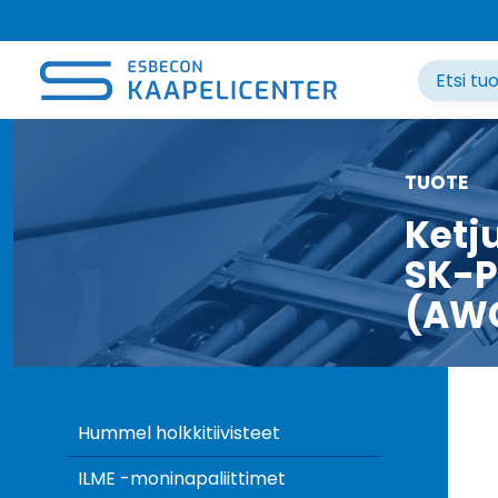
Siirry
sisältöön
TUOTE
Ketj
SK-P
(AW
Hummel holkkitiivisteet
ILME -moninapaliittimet