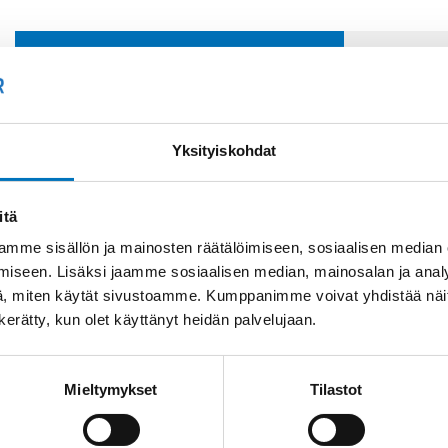
Soit
Kysyttävää?
+358
Anna meidän
Yksityiskohdat
auttaa.
Tai 
myyn
itä
mme sisällön ja mainosten räätälöimiseen, sosiaalisen median
iseen. Lisäksi jaamme sosiaalisen median, mainosalan ja analy
, miten käytät sivustoamme. Kumppanimme voivat yhdistää näitä t
n kerätty, kun olet käyttänyt heidän palvelujaan.
Mieltymykset
Tilastot
Saman kaapelin eri versiot