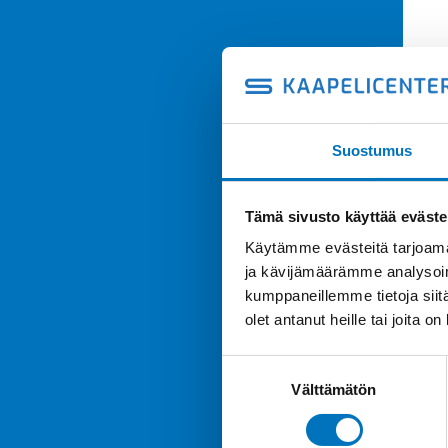
Suostumus
Tämä sivusto käyttää eväste
Käytämme evästeitä tarjoama
ja kävijämäärämme analysoim
kumppaneillemme tietoja siitä
olet antanut heille tai joita o
Suostumuksen
Välttämätön
valinta