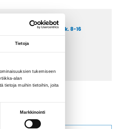
a asiakaspalveluumme ark. 8-16
 9 2252 260
Tietoja
lähetä sähköpostia
ti@kaapelicenter.fi
 ominaisuuksien tukemiseen
tiikka-alan
ietoja muihin tietoihin, joita
Markkinointi