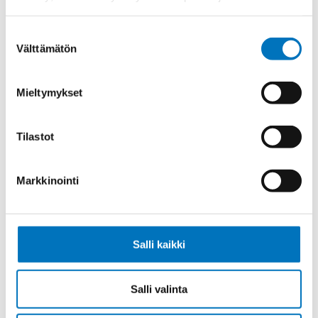
Ketjukaapeli ROBOSCHLEPP-PUR
4G4,0
Suostumuksen
Välttämätön
valinta
Mieltymykset
Ketjukaapeli ROBOSCHLEPP-PUR
4G6,0
Tilastot
Markkinointi
Ketjukaapeli ROPBOSCHLEPP-PUR
12G1,5 12G1,5
Salli kaikki
Salli valinta