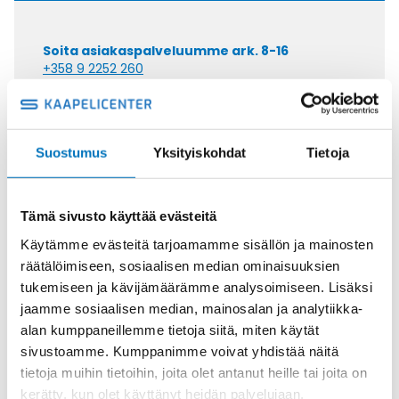
Soita asiakaspalveluumme ark. 8-16
+358 9 2252 260
Tai lähetä sähköpostia
myynti@kaapelicenter.fi
Suostumus
Yksityiskohdat
Tietoja
Tämä sivusto käyttää evästeitä
Saman kaapelin eri versiot
Käytämme evästeitä tarjoamamme sisällön ja mainosten
räätälöimiseen, sosiaalisen median ominaisuuksien
Ketjukaapeli ROBOSCHLEPP-PUR
tukemiseen ja kävijämäärämme analysoimiseen. Lisäksi
12G2,5
jaamme sosiaalisen median, mainosalan ja analytiikka-
alan kumppaneillemme tietoja siitä, miten käytät
sivustoamme. Kumppanimme voivat yhdistää näitä
tietoja muihin tietoihin, joita olet antanut heille tai joita on
kerätty, kun olet käyttänyt heidän palvelujaan.