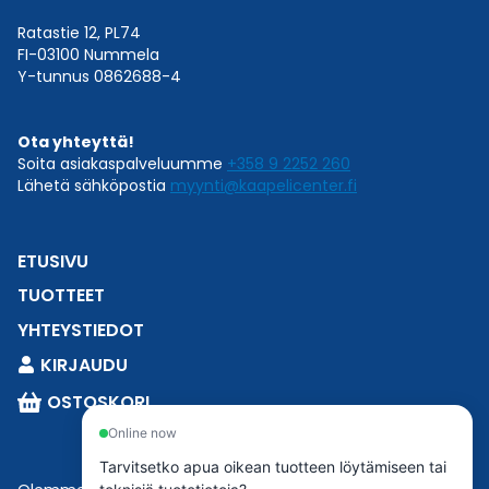
Ratastie 12, PL74
FI-03100 Nummela
Y-tunnus 0862688-4
Ota yhteyttä!
Soita asiakaspalveluumme
+358 9 2252 260
Lähetä sähköpostia
myynti@kaapelicenter.fi
ETUSIVU
TUOTTEET
YHTEYSTIEDOT
KIRJAUDU
OSTOSKORI
Online now
Tarvitsetko apua oikean tuotteen löytämiseen tai