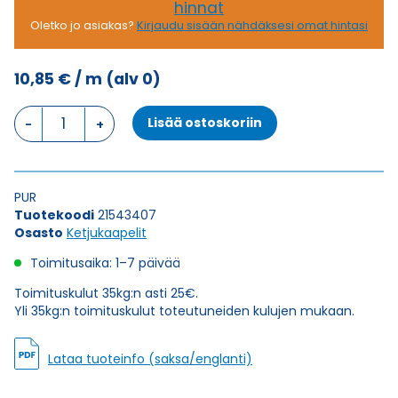
hinnat
Oletko jo asiakas?
Kirjaudu sisään nähdäksesi omat hintasi
10,85
€
/ m
(alv 0)
Ketjukaapeli
Lisää ostoskoriin
ROBOSCHLEPP-
PUR
7G1,0
määrä
PUR
Tuotekoodi
21543407
Osasto
Ketjukaapelit
Toimitusaika: 1–7 päivää
Toimituskulut 35kg:n asti 25€.
Yli 35kg:n toimituskulut toteutuneiden kulujen mukaan.
Lataa tuoteinfo (saksa/englanti)