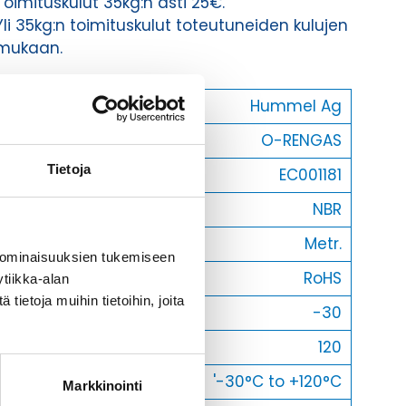
Toimituskulut 35kg:n asti 25€.
Yli 35kg:n toimituskulut toteutuneiden kulujen
mukaan.
Valmistaja
Hummel Ag
Tuotenimi/Malli
O-RENGAS
Tietoja
Etim 7
EC001181
Materiaali
NBR
Kierre
Metr.
 ominaisuuksien tukemiseen
Normen
RoHS
tiikka-alan
ietoja muihin tietoihin, joita
Min [C]
-30
Max [C]
120
Käyttölämpötila
'-30°C to +120°C
Markkinointi