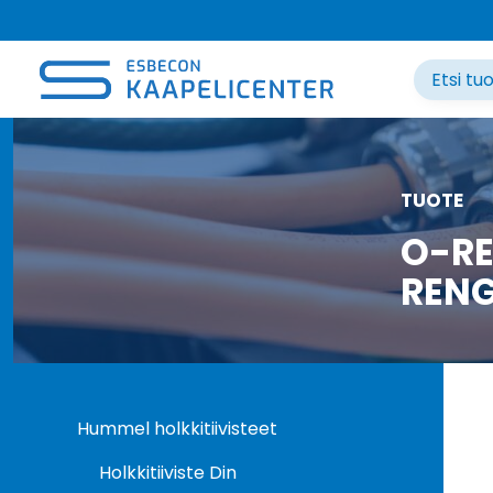
Siirry
sisältöön
TUOTE
O-RE
REN
Hummel holkkitiivisteet
Holkkitiiviste Din