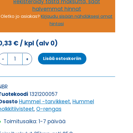
Rekisteröidy tästä maksutta, saat
halvemmat hinnat
Oletko jo asiakas?
Kirjaudu sisään nähdäksesi omat
hintasi
0,33
€
/ kpl
(alv 0)
O-
Lisää ostoskoriin
RENGAS
NBR
M20X1,5
O-
NBR
RENGAS
Tuotekoodi
1321200057
määrä
Osasto
Hummel -tarvikkeet
,
Hummel
holkkitiivisteet
,
O-rengas
Toimitusaika: 1-7 päivää