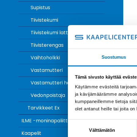
Supistus
Tiivistekumi
Tiivistekumi lattakaapeli
Tiivisterengas
Vaihtoholkki
Suostumus
Vastamutteri
Tämä sivusto käyttää eväste
Vastamutteri häiriösuojattu
Käytämme evästeitä tarjoama
ja kävijämäärämme analysoim
Vedonpoistaja
kumppaneillemme tietoja siitä
Tarvikkeet Ex
olet antanut heille tai joita o
ILME -moninapaliittimet
Suostumuksen
Välttämätön
valinta
Kaapelit