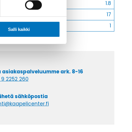
s [Mm]
1.8
Halkaisija D [Mm]
17
Myyntierä
1
Salli kaikki
a asiakaspalveluumme ark. 8-16
 9 2252 260
lähetä sähköpostia
ti@kaapelicenter.fi