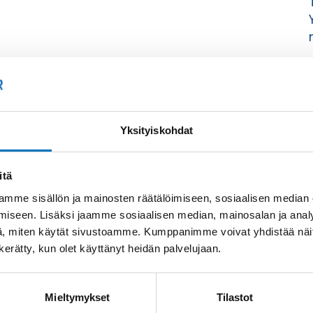
Yksityiskohdat
itä
mme sisällön ja mainosten räätälöimiseen, sosiaalisen median
iseen. Lisäksi jaamme sosiaalisen median, mainosalan ja analy
, miten käytät sivustoamme. Kumppanimme voivat yhdistää näitä t
n kerätty, kun olet käyttänyt heidän palvelujaan.
Mieltymykset
Tilastot