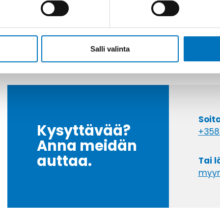
Salli valinta
Soit
Kysyttävää?
+358
Anna meidän
auttaa.
Tai 
myyn