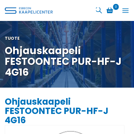
Siirry
0
sisältöön
TUOTE
Ohjauskaapeli
FESTOONTEC PUR-HF-J
4G16
Ohjauskaapeli
FESTOONTEC PUR-HF-J
4G16