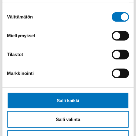
HF-J 4G35
Suostumuksen
Välttämätön
valinta
Mieltymykset
Ohjauskaapeli FESTOONTEC PUR-
HF-J 4G50
Tilastot
Markkinointi
Ohjauskaapeli FESTOONTEC PUR-
HF-J 4G6,0
Salli kaikki
Salli valinta
Ohjauskaapeli FESTOONTEC PUR-
HF-J 5G6,0