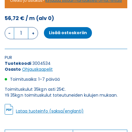
Oletko jo asiakas?
Kirjaudu sisään nähdäksesi omat hintasi
56,72
€
/ m
(alv 0)
Ohjauskaapeli
Lisää ostoskoriin
FESTOONTEC
PUR-
HF-
J
PUR
4G16
Tuotekoodi
3004534
määrä
Osasto
Ohjauskaapelit
Toimitusaika: 1–7 päivää
Toimituskulut 35kg:n asti 25€.
Yli 35kg:n toimituskulut toteutuneiden kulujen mukaan.
Lataa tuoteinfo (saksa/englanti)