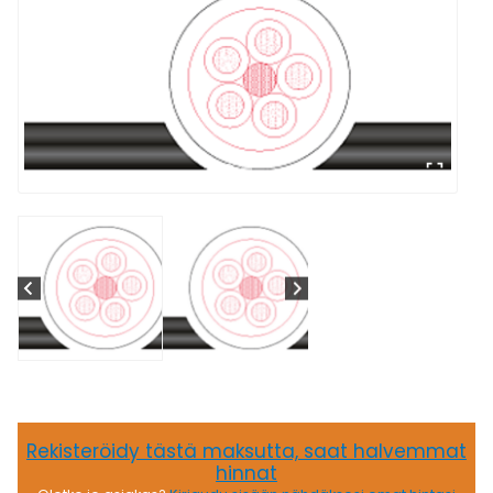
Rekisteröidy tästä maksutta, saat halvemmat
hinnat