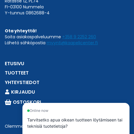
Ratastie 12, PL74
FI-03100 Nummela
Y-tunnus 0862688-4
Ota yhteyttä!
Soita asiakaspalveluumme
+358 9 2252 260
Lähetä sähköpostia
myynti@kaapelicenter.fi
ETUSIVU
TUOTTEET
YHTEYSTIEDOT
KIRJAUDU
OSTOSKORI
Online now
Tarvitsetko apua oikean tuotteen löytämiseen tai
Olemme osa
Esbeconia
.
teknisiä tuotetietoja?