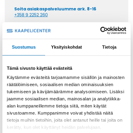
Soita asiakaspalveluumme ark. 8-16
+358 9 2252 260
Tai lähetä sähköpostia
myynti@kaapelicenter.fi
Suostumus
Yksityiskohdat
Tietoja
Tämä sivusto käyttää evästeitä
Saman kaapelin eri versiot
Käytämme evästeitä tarjoamamme sisällön ja mainosten
Ohjauskaapeli FESTOONTEC PUR-
räätälöimiseen, sosiaalisen median ominaisuuksien
HF-J 4G25
tukemiseen ja kävijämäärämme analysoimiseen. Lisäksi
jaamme sosiaalisen median, mainosalan ja analytiikka-
alan kumppaneillemme tietoja siitä, miten käytät
sivustoamme. Kumppanimme voivat yhdistää näitä
tietoja muihin tietoihin, joita olet antanut heille tai joita on
kerätty, kun olet käyttänyt heidän palvelujaan.
Ohjauskaapeli FESTOONTEC PUR-