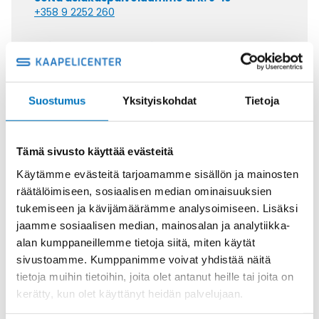
+358 9 2252 260
Tai lähetä sähköpostia
myynti@kaapelicenter.fi
Suostumus
Yksityiskohdat
Tietoja
Saman kaapelin eri versiot
Tämä sivusto käyttää evästeitä
Käytämme evästeitä tarjoamamme sisällön ja mainosten
Ohjauskaapeli FESTOONTEC PUR-
räätälöimiseen, sosiaalisen median ominaisuuksien
HF-J 4G6,0
tukemiseen ja kävijämäärämme analysoimiseen. Lisäksi
jaamme sosiaalisen median, mainosalan ja analytiikka-
alan kumppaneillemme tietoja siitä, miten käytät
sivustoamme. Kumppanimme voivat yhdistää näitä
tietoja muihin tietoihin, joita olet antanut heille tai joita on
Ohjauskaapeli FESTOONTEC PUR-
kerätty, kun olet käyttänyt heidän palvelujaan.
HF-J 5G6,0