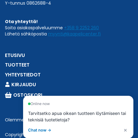
Y-tunnus 0862688-4
Ota yhteyttä!
Soita asiakaspalveluumme
+358 9 2252 260
Lähetä sähköpostia
myynti@kaapelicenter.fi
ETUSIVU
TUOTTEET
YHTEYSTIEDOT
KIRJAUDU
OSTOSKORI
Online now
Tarvitsetko apua oikean tuotteen löytämiseen tai
Olemme osa
Esbeconia
.
teknisiä tuotetietoja?
×
Chat now →
Copyright © 2023 Esbecon | All Rights Reserved