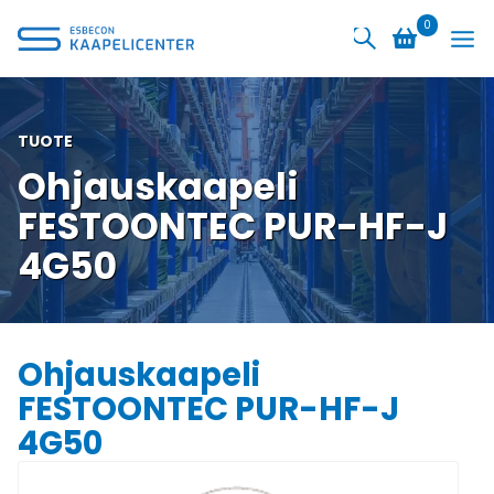
Siirry
0
sisältöön
TUOTE
Ohjauskaapeli
FESTOONTEC PUR-HF-J
4G50
Ohjauskaapeli
FESTOONTEC PUR-HF-J
4G50