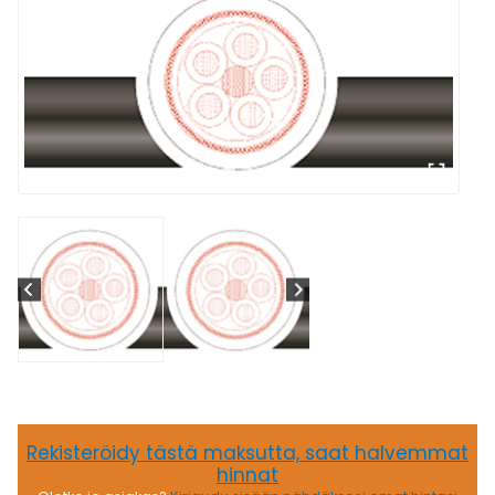
Rekisteröidy tästä maksutta, saat halvemmat
hinnat