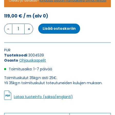
Oletko jo asiakas?
Kirjaudu sisään nähdäksesi omat hintasi
119,00
€
/ m
(alv 0)
Ohjauskaapeli
Lisää ostoskoriin
FESTOONTEC
PUR-
HF-
J
PUR
4G50
Tuotekoodi
3004539
määrä
Osasto
Ohjauskaapelit
Toimitusaika: 1–7 päivää
Toimituskulut 35kg:n asti 25€.
Yli 35kg:n toimituskulut toteutuneiden kulujen mukaan.
Lataa tuoteinfo (saksa/englanti)