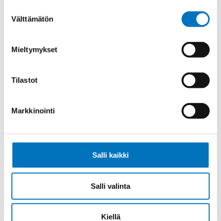
Suostumuksen
Välttämätön
valinta
Ohjauskaapeli FESTOONTEC PUR-
Mieltymykset
HF-J 4G10
Tilastot
Markkinointi
Ohjauskaapeli FESTOONTEC PUR-
HF-J 4G16
Salli kaikki
Salli valinta
Ohjauskaapeli FESTOONTEC PUR-
HF-J 5G16
Kiellä