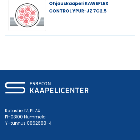
Ohjauskaapeli KAWEFLEX
CONTROL YPUR-JZ 7G2,5
Ratastie 12, PL74
FI-03100 Nummela
Y-tunnus 0862688-4