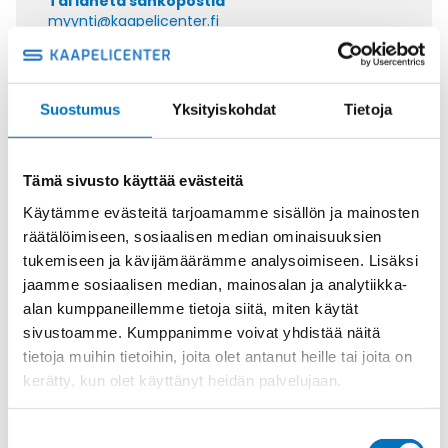
Tai lähetä sähköpostia
myynti@kaapelicenter.fi
Suostumus
Yksityiskohdat
Tietoja
Saman kaapelin eri versiot
Tämä sivusto käyttää evästeitä
Ohjauskaapeli KAWEFLEX
CONTROL YPUR-JZ 7G6
Käytämme evästeitä tarjoamamme sisällön ja mainosten
räätälöimiseen, sosiaalisen median ominaisuuksien
tukemiseen ja kävijämäärämme analysoimiseen. Lisäksi
jaamme sosiaalisen median, mainosalan ja analytiikka-
alan kumppaneillemme tietoja siitä, miten käytät
Ohjauskaapeli KAWEFLEX
sivustoamme. Kumppanimme voivat yhdistää näitä
CONTROL YPUR-JZ 4G1,5
tietoja muihin tietoihin, joita olet antanut heille tai joita on
kerätty, kun olet käyttänyt heidän palvelujaan.
Suostumuksen