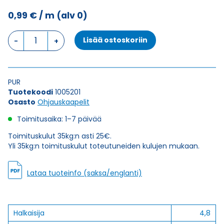
0,99
€
/ m
(alv 0)
Ohjauskaapeli
Lisää ostoskoriin
KAWEFLEX
CONTROL
YPUR-
OZ
PUR
2X0,5
Tuotekoodi
1005201
määrä
Osasto
Ohjauskaapelit
Toimitusaika: 1–7 päivää
Toimituskulut 35kg:n asti 25€.
Yli 35kg:n toimituskulut toteutuneiden kulujen mukaan.
Lataa tuoteinfo (saksa/englanti)
Halkaisija
4,8