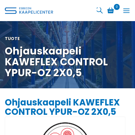
Siirry
0
sisältöön
TUOTE
Ohjauskaapeli
KAWEFLEX CONTROL
YPUR-OZ 2X0,5
Ohjauskaapeli KAWEFLEX
CONTROL YPUR-OZ 2X0,5