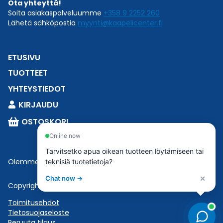
Ota yhteyttä!
Soita asiakaspalveluumme
+358 9 2252 260
Lähetä sähköpostia
myynti@kaapelicenter.fi
ETUSIVU
TUOTTEET
YHTEYSTIEDOT
KIRJAUDU
OSTOSKORI
Online now
Tarvitsetko apua oikean tuotteen löytämiseen tai
Olemme osa
Esbeconia
.
teknisiä tuotetietoja?
×
Chat now →
Copyright © 2023 Esbecon | All Rights Reserved
Toimitusehdot
Tietosuojaseloste
Peruuta tilaus