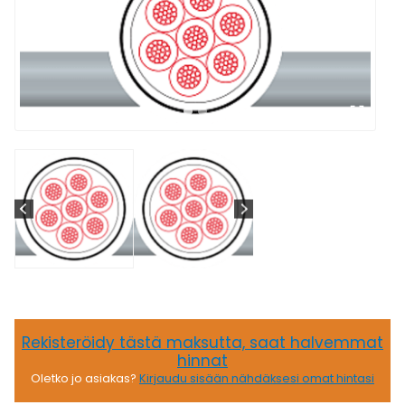
Rekisteröidy tästä maksutta, saat halvemmat
hinnat
Oletko jo asiakas?
Kirjaudu sisään nähdäksesi omat hintasi