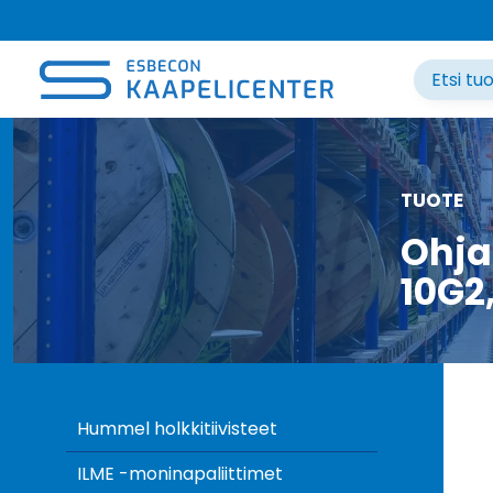
Siirry
sisältöön
TUOTE
Ohja
10G2
Hummel holkkitiivisteet
ILME -moninapaliittimet