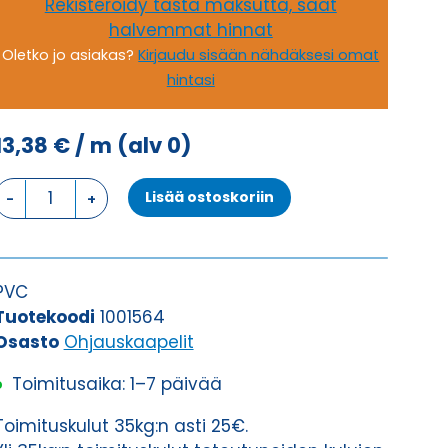
Rekisteröidy tästä maksutta, saat
halvemmat hinnat
Oletko jo asiakas?
Kirjaudu sisään nähdäksesi omat
hintasi
13,38
€
/ m
(alv 0)
Ohjauskaapeli
Lisää ostoskoriin
ÖPVC-
JZ
10G2,5
määrä
PVC
Tuotekoodi
1001564
Osasto
Ohjauskaapelit
Toimitusaika: 1–7 päivää
Toimituskulut 35kg:n asti 25€.