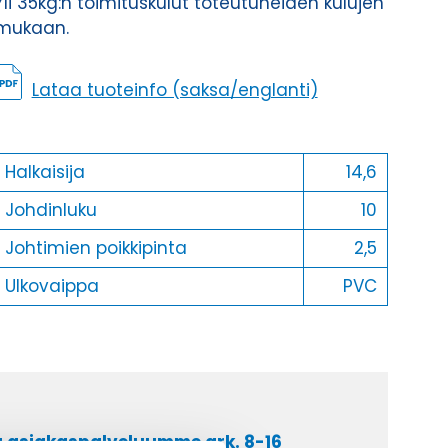
Yli 35kg:n toimituskulut toteutuneiden kulujen
mukaan.
Lataa tuoteinfo (saksa/englanti)
Halkaisija
14,6
Johdinluku
10
Johtimien poikkipinta
2,5
Ulkovaippa
PVC
a asiakaspalveluumme ark. 8-16