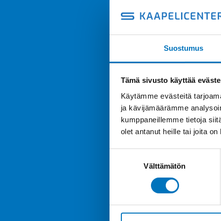
Suostumus
Tämä sivusto käyttää eväste
Käytämme evästeitä tarjoama
ja kävijämäärämme analysoim
kumppaneillemme tietoja siitä
olet antanut heille tai joita o
Suostumuksen
Välttämätön
valinta