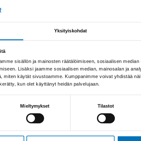
Kysyttävää?
+358
Anna meidän
auttaa.
Tai 
Yksityiskohdat
myyn
itä
mme sisällön ja mainosten räätälöimiseen, sosiaalisen median
iseen. Lisäksi jaamme sosiaalisen median, mainosalan ja analy
, miten käytät sivustoamme. Kumppanimme voivat yhdistää näitä t
n kerätty, kun olet käyttänyt heidän palvelujaan.
Saman kaapelin eri versiot
Mieltymykset
Tilastot
Ohjauskaapeli ÖPVC-
JZ 7G6