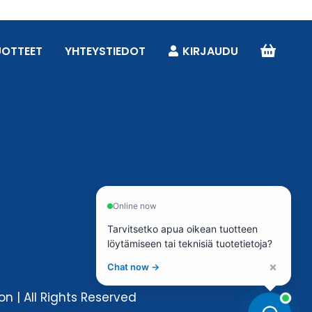
UOTTEET
YHTEYSTIEDOT
KIRJAUDU
Online now
Tarvitsetko apua oikean tuotteen
löytämiseen tai teknisiä tuotetietoja?
×
Chat now →
n | All Rights Reserved