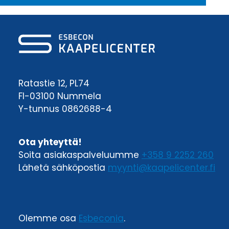
Ratastie 12, PL74
FI-03100 Nummela
Y-tunnus 0862688-4
Ota yhteyttä!
Soita asiakaspalveluumme
+358 9 2252 260
Lähetä sähköpostia
myynti@kaapelicenter.fi
Olemme osa
Esbeconia
.