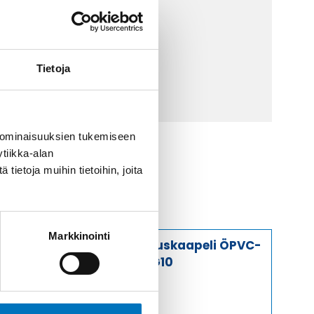
 9 2252 260
lähetä sähköpostia
Tietoja
ti@kaapelicenter.fi
 ominaisuuksien tukemiseen
tiikka-alan
ietoja muihin tietoihin, joita
Markkinointi
Ohjauskaapeli ÖPVC-
JZ 4G10