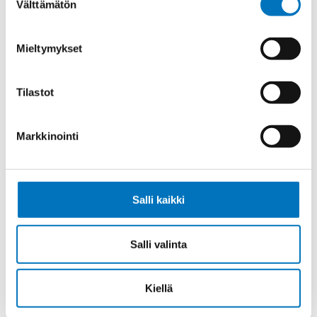
Välttämätön
valinta
Ohjauskaapeli ÖPVC-JZ 4G6
Mieltymykset
Tilastot
Ohjauskaapeli ÖPVC-JZ 5G6
Markkinointi
Salli kaikki
Ohjauskaapeli ÖPVC-JZ 7G6
Salli valinta
Kiellä