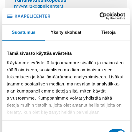
Tai lähetä sähköpostia
myynti@kaapelicenter.fi
Suostumus
Yksityiskohdat
Tietoja
Saman kaapelin eri versiot
Tämä sivusto käyttää evästeitä
Ohjauskaapeli ÖPVC-JZ 7G4
Käytämme evästeitä tarjoamamme sisällön ja mainosten
räätälöimiseen, sosiaalisen median ominaisuuksien
tukemiseen ja kävijämäärämme analysoimiseen. Lisäksi
jaamme sosiaalisen median, mainosalan ja analytiikka-
alan kumppaneillemme tietoja siitä, miten käytät
Ohjauskaapeli ÖPVC-JZ 3G6
sivustoamme. Kumppanimme voivat yhdistää näitä
tietoja muihin tietoihin, joita olet antanut heille tai joita on
kerätty, kun olet käyttänyt heidän palvelujaan.
Suostumuksen