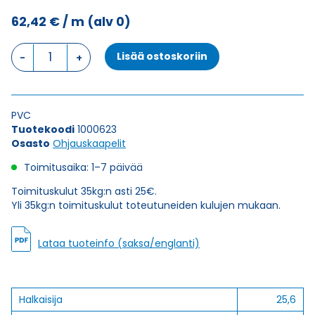
62,42
€
/ m
(alv 0)
Ohjauskaapeli
Lisää ostoskoriin
ÖPVC-
JZ
7G16
määrä
PVC
Tuotekoodi
1000623
Osasto
Ohjauskaapelit
Toimitusaika: 1–7 päivää
Toimituskulut 35kg:n asti 25€.
Yli 35kg:n toimituskulut toteutuneiden kulujen mukaan.
Lataa tuoteinfo (saksa/englanti)
Halkaisija
25,6