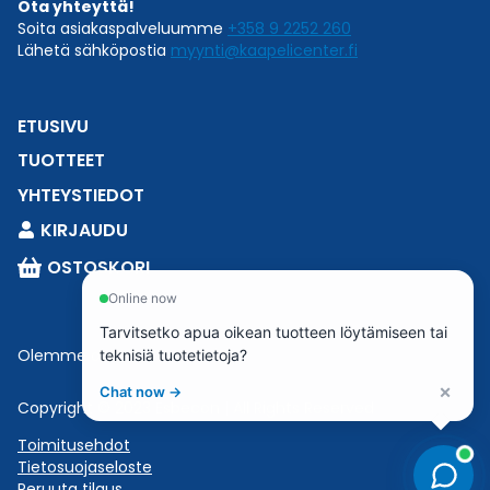
Ota yhteyttä!
Soita asiakaspalveluumme
+358 9 2252 260
Lähetä sähköpostia
myynti@kaapelicenter.fi
ETUSIVU
TUOTTEET
YHTEYSTIEDOT
KIRJAUDU
OSTOSKORI
Online now
Tarvitsetko apua oikean tuotteen löytämiseen tai
Olemme osa
Esbeconia
.
teknisiä tuotetietoja?
×
Chat now →
Copyright © 2023 Esbecon | All Rights Reserved
Toimitusehdot
Tietosuojaseloste
Peruuta tilaus