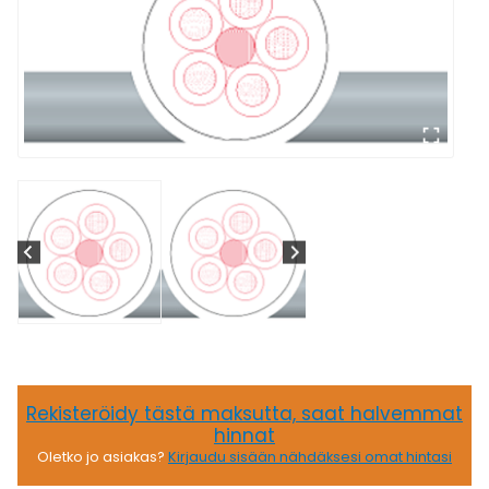
Rekisteröidy tästä maksutta, saat halvemmat
hinnat
Oletko jo asiakas?
Kirjaudu sisään nähdäksesi omat hintasi