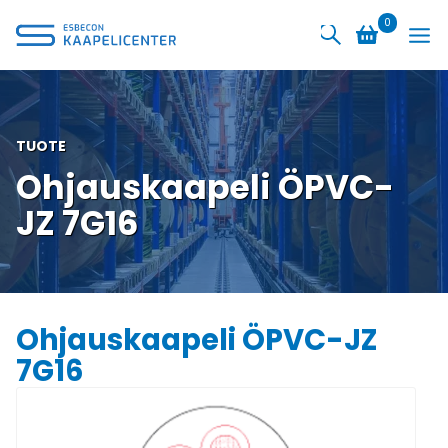
Siirry
0
sisältöön
TUOTE
Ohjauskaapeli ÖPVC-
JZ 7G16
Ohjauskaapeli ÖPVC-JZ
7G16