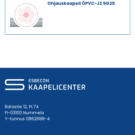
Ohjauskaapeli ÖPVC-JZ 5G25
Ratastie 12, PL74
FI-03100 Nummela
Y-tunnus 0862688-4