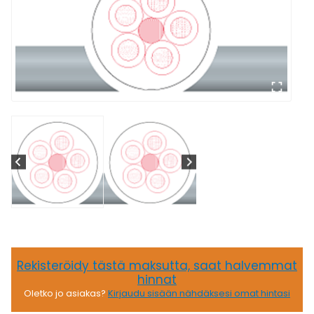
Rekisteröidy tästä maksutta, saat halvemmat
hinnat
Oletko jo asiakas?
Kirjaudu sisään nähdäksesi omat hintasi