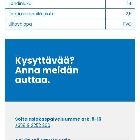
Johdinluku
14
Johtimien poikkipinta
2,5
Ulkovaippa
PVC
Kysyttävää?
Anna meidän
auttaa.
Soita asiakaspalveluumme ark. 8-16
+358 9 2252 260