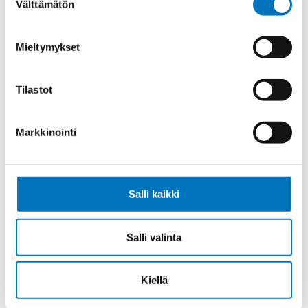
Välttämätön
valinta
Ohjauskaapeli ÖPVC-JZ 4G35
Mieltymykset
Tilastot
Ohjauskaapeli ÖPVC-JZ 5G35
Markkinointi
Salli kaikki
Ohjauskaapeli ÖPVC-JZ 7G4
Salli valinta
Kiellä