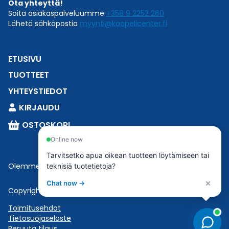
Ota yhteyttä!
Soita asiakaspalveluumme
+358 9 2252 260
Lähetä sähköpostia
myynti@kaapelicenter.fi
ETUSIVU
TUOTTEET
YHTEYSTIEDOT
KIRJAUDU
OSTOSKORI
Online now
Tarvitsetko apua oikean tuotteen löytämiseen tai
Olemme osa
Esbeconia
.
teknisiä tuotetietoja?
×
Chat now →
Copyright © 2023 Esbecon | All Rights Reserved
Toimitusehdot
Tietosuojaseloste
Peruuta tilaus