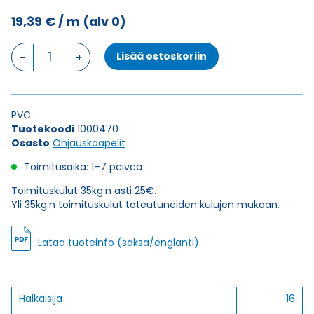
19,39
€
/ m
(alv 0)
Ohjauskaapeli
Lisää ostoskoriin
ÖPVC-
JZ
14G2,5
määrä
PVC
Tuotekoodi
1000470
Osasto
Ohjauskaapelit
Toimitusaika: 1–7 päivää
Toimituskulut 35kg:n asti 25€.
Yli 35kg:n toimituskulut toteutuneiden kulujen mukaan.
Lataa tuoteinfo (saksa/englanti)
Halkaisija
16