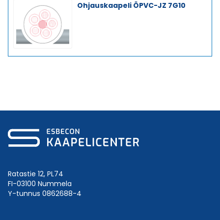
Ohjauskaapeli ÖPVC-JZ 7G10
Ratastie 12, PL74
FI-03100 Nummela
Y-tunnus 0862688-4