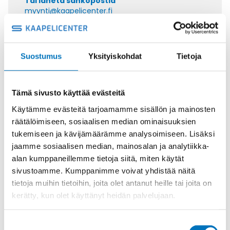
Tai lähetä sähköpostia
myynti@kaapelicenter.fi
Suostumus
Yksityiskohdat
Tietoja
Saman kaapelin eri versiot
Tämä sivusto käyttää evästeitä
Ohjauskaapeli ÖPVC-JZ 4G25
Käytämme evästeitä tarjoamamme sisällön ja mainosten
räätälöimiseen, sosiaalisen median ominaisuuksien
tukemiseen ja kävijämäärämme analysoimiseen. Lisäksi
jaamme sosiaalisen median, mainosalan ja analytiikka-
alan kumppaneillemme tietoja siitä, miten käytät
Ohjauskaapeli ÖPVC-JZ 5G25
sivustoamme. Kumppanimme voivat yhdistää näitä
tietoja muihin tietoihin, joita olet antanut heille tai joita on
kerätty, kun olet käyttänyt heidän palvelujaan.
Suostumuksen