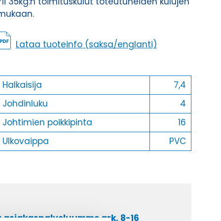
Yli 35kg:n toimituskulut toteutuneiden kulujen
mukaan.
Lataa tuoteinfo (saksa/englanti)
Halkaisija
7,4
Johdinluku
4
Johtimien poikkipinta
16
Ulkovaippa
PVC
a asiakaspalveluumme ark. 8-16