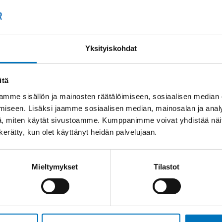
Kysyttävää?
+358
Anna meidän
auttaa.
Tai 
Yksityiskohdat
myyn
itä
mme sisällön ja mainosten räätälöimiseen, sosiaalisen median
iseen. Lisäksi jaamme sosiaalisen median, mainosalan ja analy
, miten käytät sivustoamme. Kumppanimme voivat yhdistää näitä t
n kerätty, kun olet käyttänyt heidän palvelujaan.
Saman kaapelin eri versiot
Mieltymykset
Tilastot
Ohjauskaapeli ÖPVC-
JZ 5G6