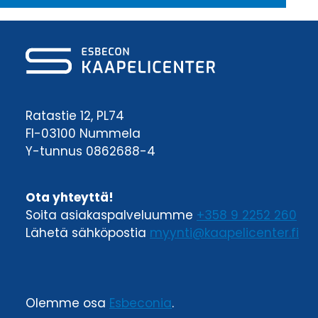
Ratastie 12, PL74
FI-03100 Nummela
Y-tunnus 0862688-4
Ota yhteyttä!
Soita asiakaspalveluumme
+358 9 2252 260
Lähetä sähköpostia
myynti@kaapelicenter.fi
Olemme osa
Esbeconia
.