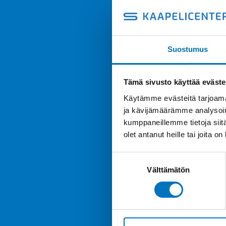
Suostumus
Tämä sivusto käyttää eväste
Käytämme evästeitä tarjoama
ja kävijämäärämme analysoim
kumppaneillemme tietoja siitä
olet antanut heille tai joita o
Suostumuksen
Välttämätön
valinta