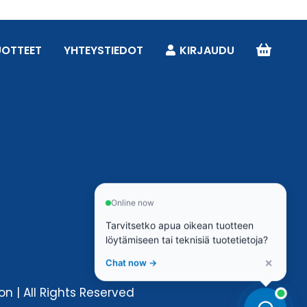
UOTTEET
YHTEYSTIEDOT
KIRJAUDU
Online now
Tarvitsetko apua oikean tuotteen
löytämiseen tai teknisiä tuotetietoja?
×
Chat now →
n | All Rights Reserved