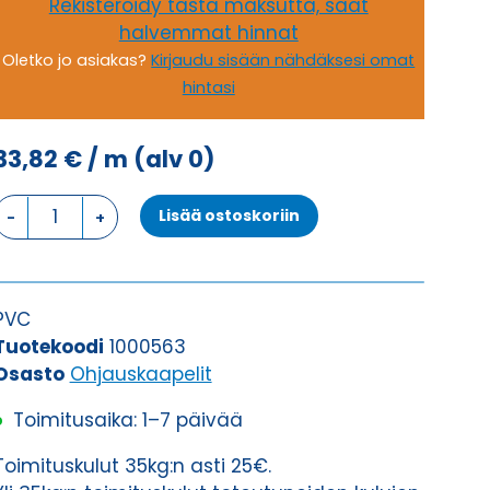
Rekisteröidy tästä maksutta, saat
halvemmat hinnat
Oletko jo asiakas?
Kirjaudu sisään nähdäksesi omat
hintasi
33,82
€
/ m
(alv 0)
Ohjauskaapeli
Lisää ostoskoriin
ÖPVC-
JZ
4G16
määrä
PVC
Tuotekoodi
1000563
Osasto
Ohjauskaapelit
Toimitusaika: 1–7 päivää
Toimituskulut 35kg:n asti 25€.