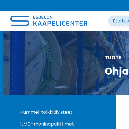
Siirry
sisältöön
TUOTE
Ohja
Hummel holkkitiivisteet
ILME -moninapaliittimet