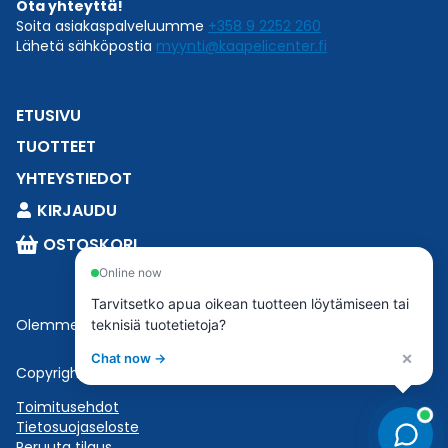
Ota yhteyttä!
Soita asiakaspalveluumme
+358 9 2252 260
Lähetä sähköpostia
myynti@kaapelicenter.fi
ETUSIVU
TUOTTEET
YHTEYSTIEDOT
KIRJAUDU
OSTOSKORI
Online now
Tarvitsetko apua oikean tuotteen löytämiseen tai
Olemme osa
Esbeconia
.
teknisiä tuotetietoja?
×
Chat now →
Copyright © 2023 Esbecon | All Rights Reserved
Toimitusehdot
Tietosuojaseloste
Peruuta tilaus