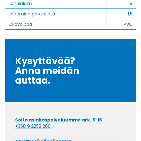
Johdinluku
18
Johtimien poikkipinta
1,5
Ulkovaippa
PVC
Kysyttävää?
Anna meidän
auttaa.
Soita asiakaspalveluumme ark. 8-16
+358 9 2252 260