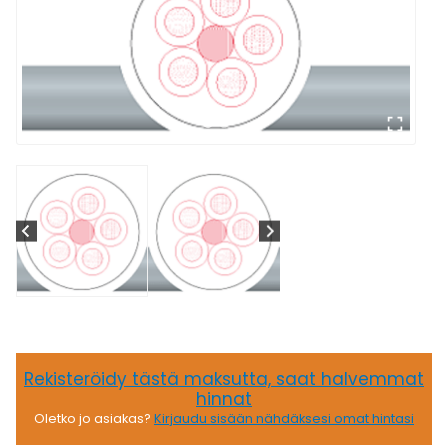
Rekisteröidy tästä maksutta, saat halvemmat
hinnat
Oletko jo asiakas?
Kirjaudu sisään nähdäksesi omat hintasi