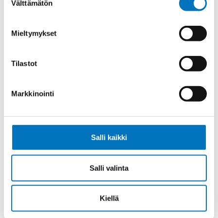
Välttämätön
valinta
Ohjauskaapeli ÖPVC-JZ 7G6
Mieltymykset
Tilastot
Ohjauskaapeli ÖPVC-JZ 4G10
Markkinointi
Salli kaikki
Ohjauskaapeli ÖPVC-JZ 5G10
Salli valinta
Kiellä