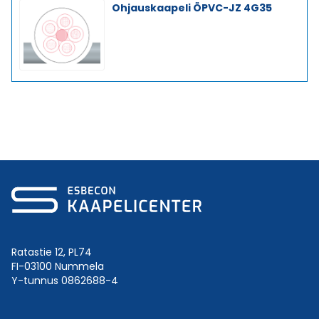
Ohjauskaapeli ÖPVC-JZ 4G35
Ratastie 12, PL74
FI-03100 Nummela
Y-tunnus 0862688-4