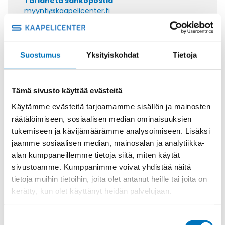
Tai lähetä sähköpostia
myynti@kaapelicenter.fi
Suostumus
Yksityiskohdat
Tietoja
Saman kaapelin eri versiot
Tämä sivusto käyttää evästeitä
Ohjauskaapeli ÖPVC-JZ 4G6
Käytämme evästeitä tarjoamamme sisällön ja mainosten
räätälöimiseen, sosiaalisen median ominaisuuksien
tukemiseen ja kävijämäärämme analysoimiseen. Lisäksi
jaamme sosiaalisen median, mainosalan ja analytiikka-
alan kumppaneillemme tietoja siitä, miten käytät
Ohjauskaapeli ÖPVC-JZ 5G6
sivustoamme. Kumppanimme voivat yhdistää näitä
tietoja muihin tietoihin, joita olet antanut heille tai joita on
kerätty, kun olet käyttänyt heidän palvelujaan.
Suostumuksen