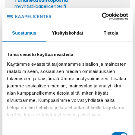
Tai lähetä sähköpostia
myynti@kaapelicenter.fi
Suostumus
Yksityiskohdat
Tietoja
Saman kaapelin eri versiot
Tämä sivusto käyttää evästeitä
Ohjauskaapeli ÖPVC-JZ 4G35
Käytämme evästeitä tarjoamamme sisällön ja mainosten
räätälöimiseen, sosiaalisen median ominaisuuksien
tukemiseen ja kävijämäärämme analysoimiseen. Lisäksi
jaamme sosiaalisen median, mainosalan ja analytiikka-
alan kumppaneillemme tietoja siitä, miten käytät
Ohjauskaapeli ÖPVC-JZ 5G35
sivustoamme. Kumppanimme voivat yhdistää näitä
tietoja muihin tietoihin, joita olet antanut heille tai joita on
kerätty, kun olet käyttänyt heidän palvelujaan.
Suostumuksen