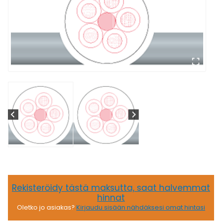
Rekisteröidy tästä maksutta, saat halvemmat
hinnat
Oletko jo asiakas?
Kirjaudu sisään nähdäksesi omat hintasi