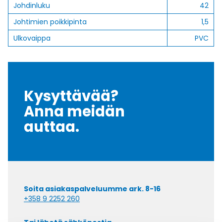
Johdinluku
42
Johtimien poikkipinta
1,5
Ulkovaippa
PVC
Kysyttävää?
Anna meidän
auttaa.
Soita asiakaspalveluumme ark. 8-16
+358 9 2252 260