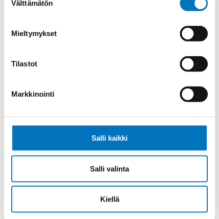
Välttämätön
valinta
Ohjauskaapeli ÖPVC-JZ 7G4
Mieltymykset
Tilastot
Ohjauskaapeli ÖPVC-JZ 3G6
Markkinointi
Salli kaikki
Ohjauskaapeli ÖPVC-JZ 4G6
Salli valinta
Kiellä