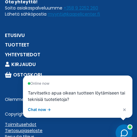
Ota yhteyttä!
Soita asiakaspalveluumme
+358 9 2252 260
Lähetä sähköpostia
myynti@kaapelicenter.fi
ETUSIVU
TUOTTEET
YHTEYSTIEDOT
KIRJAUDU
OSTOSKORI
Online now
Tarvitsetko apua oikean tuotteen löytämiseen tai
Olemme osa
Esbeconia
.
teknisiä tuotetietoja?
×
Chat now →
Copyright © 2023 Esbecon | All Rights Reserved
Toimitusehdot
Tietosuojaseloste
Peruuta tilaus