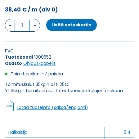
38,40
€
/ m
(alv 0)
Ohjauskaapeli
Lisää ostoskoriin
ÖPVC-
JZ
42G1,5
määrä
PVC
Tuotekoodi
1000552
Osasto
Ohjauskaapelit
Toimitusaika: 1–7 päivää
Toimituskulut 35kg:n asti 25€.
Yli 35kg:n toimituskulut toteutuneiden kulujen mukaan.
Lataa tuoteinfo (saksa/englanti)
Halkaisija
9,4