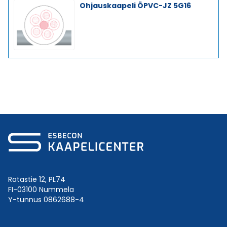
Ohjauskaapeli ÖPVC-JZ 5G16
Ratastie 12, PL74
FI-03100 Nummela
Y-tunnus 0862688-4