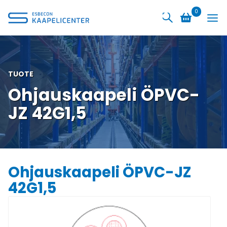
Siirry
0
sisältöön
TUOTE
Ohjauskaapeli ÖPVC-
JZ 42G1,5
Ohjauskaapeli ÖPVC-JZ
42G1,5