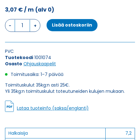
3,07
€
/ m
(alv 0)
Ohjauskaapeli
Lisää ostoskoriin
ÖPVC-
OZ
5X1
määrä
PVC
Tuotekoodi
1001074
Osasto
Ohjauskaapelit
Toimitusaika: 1–7 päivää
Toimituskulut 35kg:n asti 25€.
Yli 35kg:n toimituskulut toteutuneiden kulujen mukaan.
Lataa tuoteinfo (saksa/englanti)
Halkaisija
7,2