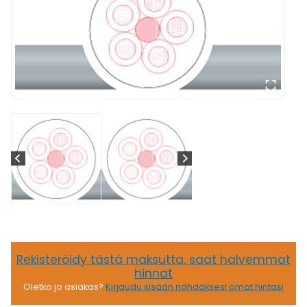
Rekisteröidy tästä maksutta, saat halvemmat
hinnat
Oletko jo asiakas?
Kirjaudu sisään nähdäksesi omat hintasi