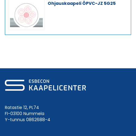
Ohjauskaapeli ÖPVC-JZ 5G25
Ratastie 12, PL74
FI-03100 Nummela
Y-tunnus 0862688-4