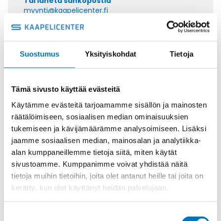
Tai lähetä sähköpostia
myynti@kaapelicenter.fi
Suostumus
Yksityiskohdat
Tietoja
Saman kaapelin eri versiot
Tämä sivusto käyttää evästeitä
Ohjauskaapeli ÖPVC-JZ 3G6
Käytämme evästeitä tarjoamamme sisällön ja mainosten
räätälöimiseen, sosiaalisen median ominaisuuksien
tukemiseen ja kävijämäärämme analysoimiseen. Lisäksi
jaamme sosiaalisen median, mainosalan ja analytiikka-
alan kumppaneillemme tietoja siitä, miten käytät
Ohjauskaapeli ÖPVC-JZ 4G6
sivustoamme. Kumppanimme voivat yhdistää näitä
tietoja muihin tietoihin, joita olet antanut heille tai joita on
kerätty, kun olet käyttänyt heidän palvelujaan.
Suostumuksen