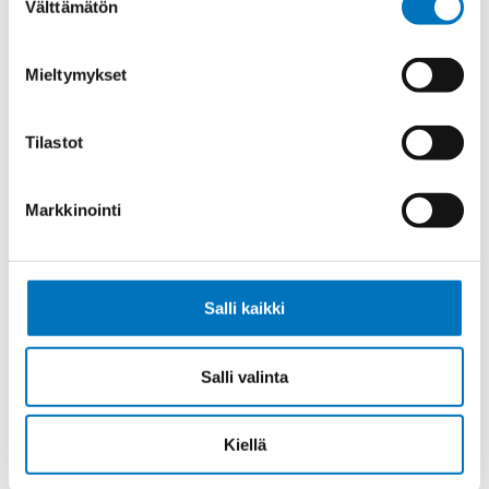
Välttämätön
valinta
Ohjauskaapeli ÖPVC-JZ 5G6
Mieltymykset
Tilastot
Ohjauskaapeli ÖPVC-JZ 7G6
Markkinointi
Salli kaikki
Ohjauskaapeli ÖPVC-JZ 4G10
Salli valinta
Kiellä