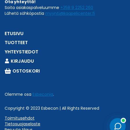
Ota yhteyttä!
Soita asiakaspalveluumme
+358 9 2252 260
Lähetä sähköpostia
myynti@kaapelicenter.fi
ETUSIVU
TUOTTEET
YHTEYSTIEDOT
KIRJAUDU
OSTOSKORI
Online now
Tarvitsetko apua oikean tuotteen löytämiseen tai
Olemme osa
Esbeconia
.
teknisiä tuotetietoja?
×
Chat now →
Copyright © 2023 Esbecon | All Rights Reserved
Toimitusehdot
Tietosuojaseloste
Peruuta tilaus