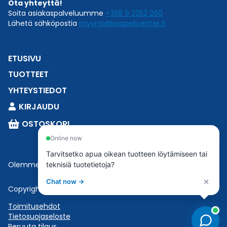
Ota yhteyttä!
Soita asiakaspalveluumme
+358 9 2252 260
Lähetä sähköpostia
myynti@kaapelicenter.fi
ETUSIVU
TUOTTEET
YHTEYSTIEDOT
KIRJAUDU
OSTOSKORI
Online now
Tarvitsetko apua oikean tuotteen löytämiseen tai
Olemme osa
Esbeconia
.
teknisiä tuotetietoja?
×
Chat now →
Copyright © 2023 Esbecon | All Rights Reserved
Toimitusehdot
Tietosuojaseloste
Peruuta tilaus