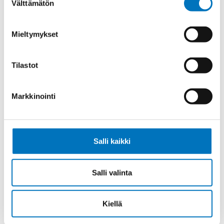
Välttämätön
valinta
Ohjauskaapeli SIHF-JZ 7G1,5
Mieltymykset
Tilastot
Ohjauskaapeli SIHF-JB 4G10
Markkinointi
Salli kaikki
Ohjauskaapeli SIHF-JZ 12G1,5
Salli valinta
Kiellä