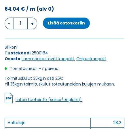
64,04
€
/ m
(alv 0)
Ohjauskaapeli
Lisää ostoskoriin
SIHF-
JB
4G25
määrä
Silikoni
Tuotekoodi
2500184
Osasto
Lämmönkestävät kaapelit
,
Ohjauskaapelit
Toimitusaika: 1–7 päivää
Toimituskulut 35kg:n asti 25€.
Yli 35kg:n toimituskulut toteutuneiden kulujen mukaan.
Lataa tuoteinfo (saksa/englanti)
Halkaisija
28,2