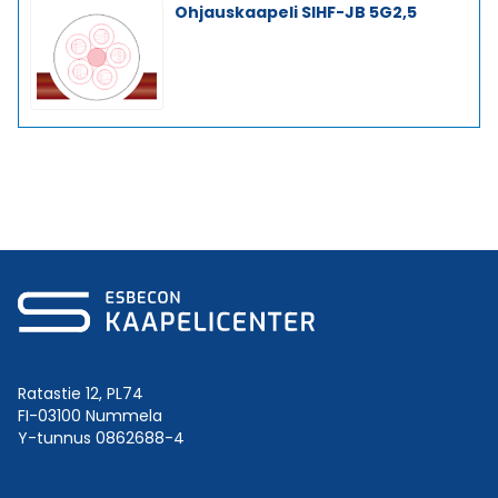
Ohjauskaapeli SIHF-JB 5G2,5
Ratastie 12, PL74
FI-03100 Nummela
Y-tunnus 0862688-4