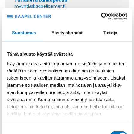
Tai lähetä sähköpostia
myynti@kaapelicenter.fi
Suostumus
Yksityiskohdat
Tietoja
Saman kaapelin eri versiot
Tämä sivusto käyttää evästeitä
Ohjauskaapeli SIHF-JB 5G1,5
Käytämme evästeitä tarjoamamme sisällön ja mainosten
räätälöimiseen, sosiaalisen median ominaisuuksien
tukemiseen ja kävijämäärämme analysoimiseen. Lisäksi
jaamme sosiaalisen median, mainosalan ja analytiikka-
alan kumppaneillemme tietoja siitä, miten käytät
Ohjauskaapeli SIHF-JB 5G6
sivustoamme. Kumppanimme voivat yhdistää näitä
tietoja muihin tietoihin, joita olet antanut heille tai joita on
kerätty, kun olet käyttänyt heidän palvelujaan.
Suostumuksen