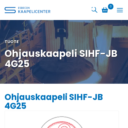
Siirry
0
sisältöön
TUOTE
Ohjauskaapeli SIHF-JB
4G25
Ohjauskaapeli SIHF-JB
4G25