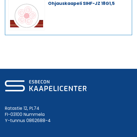
Ohjauskaapeli SIHF-JZ 18G1,5
Ratastie 12, PL74
FI-03100 Nummela
Y-tunnus 0862688-4