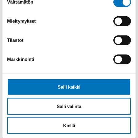
Välttämätön
valinta
Ohjauskaapeli SIHF-OB 2X6
Mieltymykset
Tilastot
Ohjauskaapeli SIHF-JB 4G6
Markkinointi
Salli kaikki
Ohjauskaapeli SIHF-JB 4G1,5
Salli valinta
Kiellä