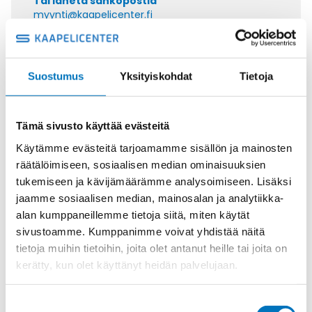
Tai lähetä sähköpostia
myynti@kaapelicenter.fi
Suostumus
Yksityiskohdat
Tietoja
Saman kaapelin eri versiot
Tämä sivusto käyttää evästeitä
Ohjauskaapeli SIHF-JB 4G25
Käytämme evästeitä tarjoamamme sisällön ja mainosten
räätälöimiseen, sosiaalisen median ominaisuuksien
tukemiseen ja kävijämäärämme analysoimiseen. Lisäksi
jaamme sosiaalisen median, mainosalan ja analytiikka-
alan kumppaneillemme tietoja siitä, miten käytät
Ohjauskaapeli SIHF-JZ 7G4
sivustoamme. Kumppanimme voivat yhdistää näitä
tietoja muihin tietoihin, joita olet antanut heille tai joita on
kerätty, kun olet käyttänyt heidän palvelujaan.
Suostumuksen