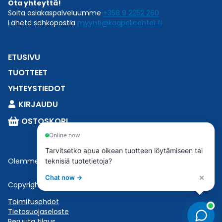
Ota yhteyttä!
Soita asiakaspalveluumme
+358 9 2252 260
Lähetä sähköpostia
myynti@kaapelicenter.fi
ETUSIVU
TUOTTEET
YHTEYSTIEDOT
KIRJAUDU
OSTOSKORI
Online now
Tarvitsetko apua oikean tuotteen löytämiseen tai
Olemme osa
Esbeconia
.
teknisiä tuotetietoja?
×
Chat now →
Copyright © 2023 Esbecon | All Rights Reserved
Toimitusehdot
Tietosuojaseloste
Peruuta tilaus