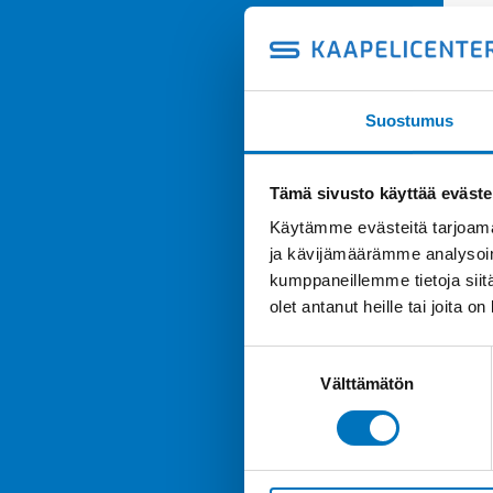
Suostumus
Tämä sivusto käyttää eväste
Käytämme evästeitä tarjoama
ja kävijämäärämme analysoim
kumppaneillemme tietoja siitä
olet antanut heille tai joita o
Suostumuksen
Välttämätön
valinta