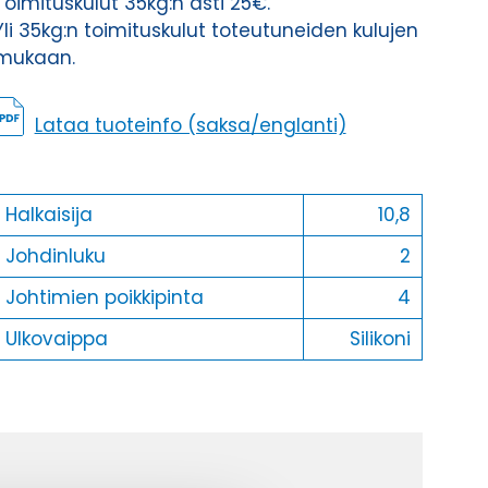
Toimituskulut 35kg:n asti 25€.
Yli 35kg:n toimituskulut toteutuneiden kulujen
mukaan.
Lataa tuoteinfo (saksa/englanti)
Halkaisija
10,8
Johdinluku
2
Johtimien poikkipinta
4
Ulkovaippa
Silikoni