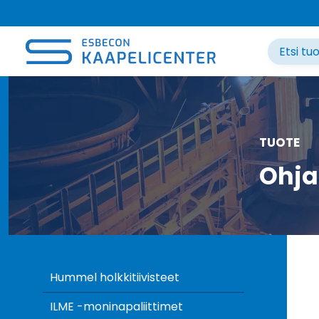
Siirry
sisältöön
TUOTE
Ohja
Hummel holkkitiivisteet
ILME -moninapaliittimet