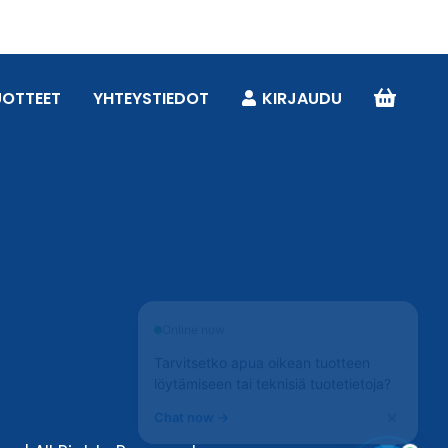
UOTTEET
YHTEYSTIEDOT
KIRJAUDU
Online now
Tarvitsetko apua oikean tuotteen
löytämiseen tai teknisiä tuotetietoja?
×
Chat now →