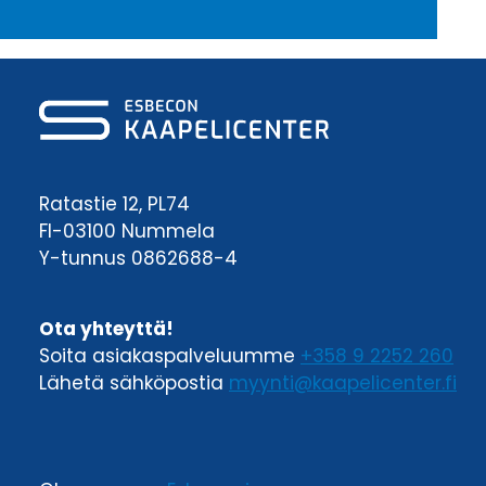
Ratastie 12, PL74
FI-03100 Nummela
Y-tunnus 0862688-4
Ota yhteyttä!
Soita asiakaspalveluumme
+358 9 2252 260
Lähetä sähköpostia
myynti@kaapelicenter.fi