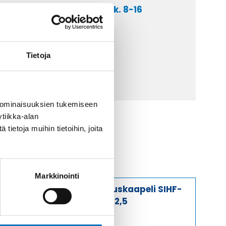
a asiakaspalveluumme ark. 8-16
 9 2252 260
lähetä sähköpostia
Tietoja
ti@kaapelicenter.fi
 ominaisuuksien tukemiseen
tiikka-alan
ietoja muihin tietoihin, joita
Markkinointi
Ohjauskaapeli SIHF-
JZ 7G2,5