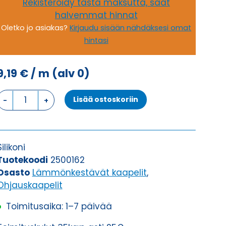
Rekisteröidy tästä maksutta, saat
halvemmat hinnat
Oletko jo asiakas?
Kirjaudu sisään nähdäksesi omat
hintasi
9,19
€
/ m
(alv 0)
Ohjauskaapeli
Lisää ostoskoriin
SIHF-
OB
2X4
määrä
Silikoni
Tuotekoodi
2500162
Osasto
Lämmönkestävät kaapelit
,
Ohjauskaapelit
Toimitusaika: 1–7 päivää