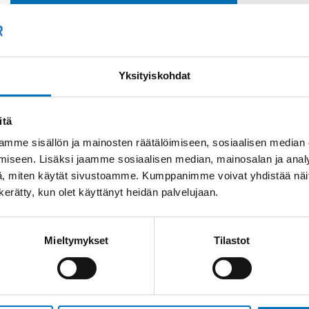
Soit
Kysyttävää?
+358
Anna meidän
auttaa.
Tai 
Yksityiskohdat
myyn
itä
mme sisällön ja mainosten räätälöimiseen, sosiaalisen median
iseen. Lisäksi jaamme sosiaalisen median, mainosalan ja analy
, miten käytät sivustoamme. Kumppanimme voivat yhdistää näitä t
n kerätty, kun olet käyttänyt heidän palvelujaan.
Saman kaapelin eri versiot
Mieltymykset
Tilastot
Ohjauskaapeli SIHF-
JB 4G25