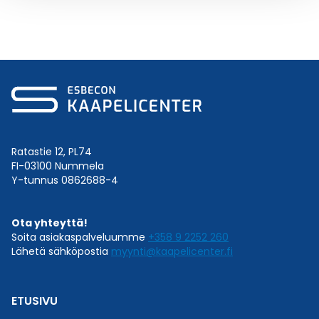
Ratastie 12, PL74
FI-03100 Nummela
Y-tunnus 0862688-4
Ota yhteyttä!
Soita asiakaspalveluumme
+358 9 2252 260
Lähetä sähköpostia
myynti@kaapelicenter.fi
ETUSIVU