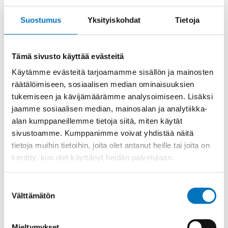
PAINEILMAKOSKETIN
Lisää ostoskoriin
Ø
Suostumus
Yksityiskohdat
Tietoja
1,6
mm
NAARAS
Tämä sivusto käyttää evästeitä
määrä
Tuotekoodi
CX1.6VC
Käytämme evästeitä tarjoamamme sisällön ja mainosten
Osasto
ILME -moninapaliittimet
,
Mixo sarja
,
Paineilmakoskettimet
räätälöimiseen, sosiaalisen median ominaisuuksien
tukemiseen ja kävijämäärämme analysoimiseen. Lisäksi
Toimitusaika: 1-7 päivää
jaamme sosiaalisen median, mainosalan ja analytiikka-
Toimituskulut 35kg:n asti 25€.
alan kumppaneillemme tietoja siitä, miten käytät
Yli 35kg:n toimituskulut toteutuneiden kulujen mukaan.
sivustoamme. Kumppanimme voivat yhdistää näitä
tietoja muihin tietoihin, joita olet antanut heille tai joita on
kerätty, kun olet käyttänyt heidän palvelujaan.
Valmistaja
ILME S.p.A
Käyttölämpötila
'-40°C … +125°C
Suostumuksen
Uros/Naaras
Naaras
Välttämätön
valinta
Myyntierä
3
Mieltymykset