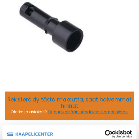
Rekisteröidy tästä maksutta, saat halvemmat
hinnat
Oletko jo asiakas?
Kirjaudu sisään nähdäksesi omat hintasi
38,53
€
/ kpl
(alv 0)