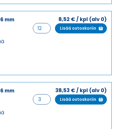
8,52
€
/ kpl
(alv 0)
,6 mm
PAINEILMAKOSKETIN
Lisää ostoskoriin
Ø
1,6
ää
mm
UROS
määrä
38,53
€
/ kpl
(alv 0)
,6 mm
PAINEILMAKOSKETIN
Lisää ostoskoriin
Ø
1,6
ää
mm
NAARAS