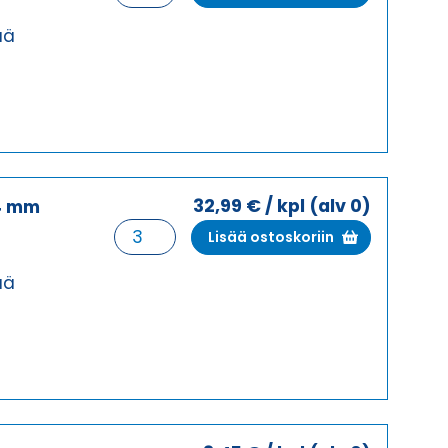
Ø
4
ää
mm
UROS
määrä
32,99
€
/ kpl
(alv 0)
4 mm
PAINEILMAKOSKETIN
Lisää ostoskoriin
Ø
4
ää
mm
NAARAS
määrä