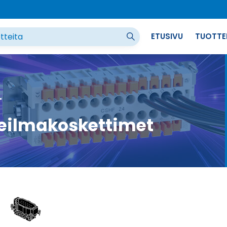
ETUSIVU
TUOTTE
T
eilmakoskettimet