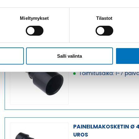
Mieltymykset
Tilastot
PAINEILMAKOSKETIN Ø 
Salli valinta
NAARAS
Tuotekoodi CX4.0PF
Toimitusaika: 1-7 päiv
PAINEILMAKOSKETIN Ø 
UROS