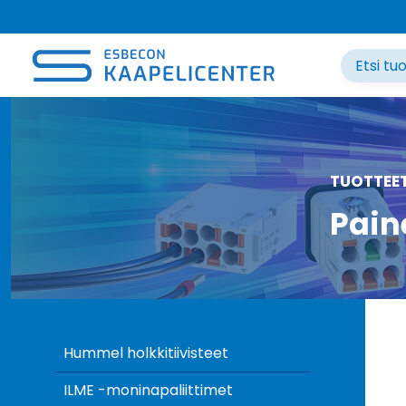
Siirry
sisältöön
TUOTTEE
Pain
Hummel holkkitiivisteet
ILME -moninapaliittimet