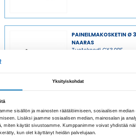
PAINEILMAKOSKETIN Ø 
NAARAS
Tuotekoodi CX3.0PF
Toimitusaika: 1-7 päiv
Yksityiskohdat
itä
PAINEILMAKOSKETIN Ø 
mme sisällön ja mainosten räätälöimiseen, sosiaalisen median
NAARAS
iseen. Lisäksi jaamme sosiaalisen median, mainosalan ja analy
Tuotekoodi CX3.0VC
, miten käytät sivustoamme. Kumppanimme voivat yhdistää näitä t
Toimitusaika: 1-7 päiv
n kerätty, kun olet käyttänyt heidän palvelujaan.