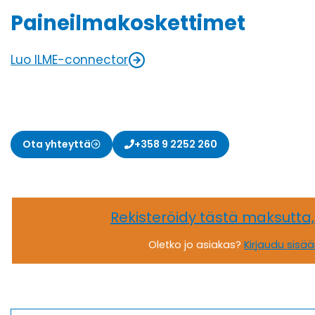
Paineilmakoskettimet
Luo ILME-connector
Ota yhteyttä
+358 9 2252 260
Rekisteröidy tästä maksutta
Oletko jo asiakas?
Kirjaudu sisä