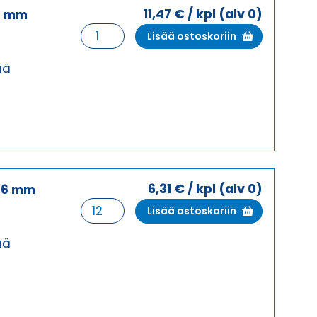
11,47
€
/ kpl
(alv 0)
3 mm
PAINEILMAKOSKETIN
Lisää ostoskoriin
Ø
3
ää
mm
UROS
määrä
6,31
€
/ kpl
(alv 0)
,6 mm
PAINEILMAKOSKETIN
Lisää ostoskoriin
Ø
1,6
ää
mm
NAARAS
määrä