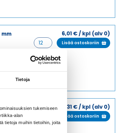
määrä
6,01
€
/ kpl
(alv 0)
3 mm
PAINEILMAKOSKETIN
Lisää ostoskoriin
Ø
3
ää
mm
NAARAS
määrä
Tietoja
34,31
€
/ kpl
(alv 0)
3 mm
 ominaisuuksien tukemiseen
PAINEILMAKOSKETIN
tiikka-alan
Lisää ostoskoriin
Ø
ietoja muihin tietoihin, joita
3
ää