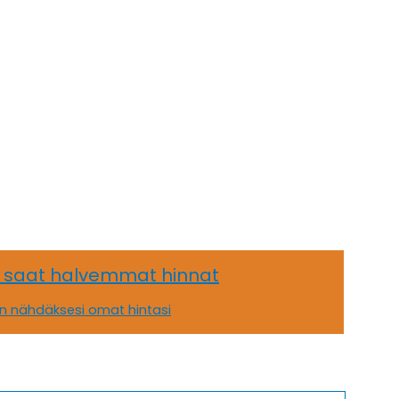
, saat halvemmat hinnat
än nähdäksesi omat hintasi