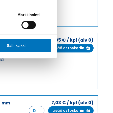
mm
NAARAS
määrä
Markkinointi
6,05
€
/ kpl
(alv 0)
4 mm
PAINEILMAKOSKETIN
Salli kaikki
Lisää ostoskoriin
Ø
4
ää
mm
NAARAS
määrä
7,03
€
/ kpl
(alv 0)
4 mm
PAINEILMAKOSKETIN
Lisää ostoskoriin