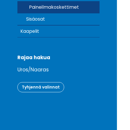
Paineilmakoskettimet
Sisäosat
Kaapelit
Rajaa hakua
Uros/Naaras
Tyhjennä valinnat