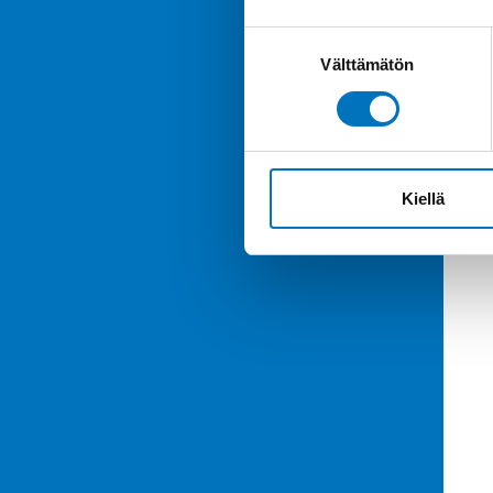
Suostumuksen
Välttämätön
valinta
Kiellä