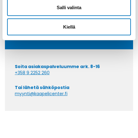
Kysyttävää?
Salli valinta
Anna meidän
auttaa.
Kiellä
Soita asiakaspalveluumme ark. 8-16
+358 9 2252 260
Tai lähetä sähköpostia
myynti@kaapelicenter.fi