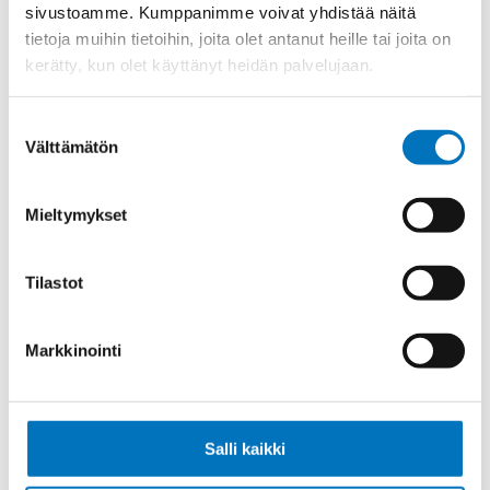
sivustoamme. Kumppanimme voivat yhdistää näitä
Materiaali
Polyamidi
tietoja muihin tietoihin, joita olet antanut heille tai joita on
kerätty, kun olet käyttänyt heidän palvelujaan.
Kierre
PG
Ulkokierre Ag
PG 36
Suostumuksen
Sisäkierre Ig
PG 29
Välttämätön
valinta
Normen
RoHS
Min [C]
-40
Mieltymykset
Max [C]
80
Tilastot
Käyttölämpötila
'-40°C to +80°C
Väri
Harmaa
Markkinointi
Tyyppi
B
Myyntierä
1
Salli kaikki