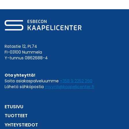
Ratastie 12, PL74
FI-03100 Nummela
Y-tunnus 0862688-4
Ota yhteyttä!
Soita asiakaspalveluumme
+358 9 2252 260
Lähetä sähköpostia
myynti@kaapelicenter.fi
ETUSIVU
TUOTTEET
YHTEYSTIEDOT