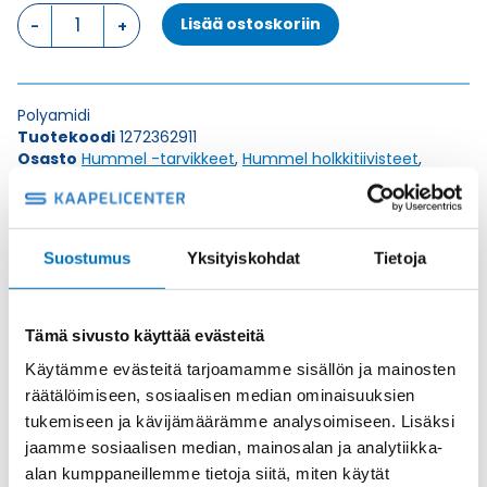
R-
Lisää ostoskoriin
FS/PA
36/29
SUPISTUS
MUOVI
Polyamidi
määrä
Tuotekoodi
1272362911
Osasto
Hummel -tarvikkeet
,
Hummel holkkitiivisteet
,
Supistus
Toimitusaika: 1-7 päivää
Toimituskulut 35kg:n asti 25€.
Suostumus
Yksityiskohdat
Tietoja
Yli 35kg:n toimituskulut toteutuneiden kulujen mukaan.
Tämä sivusto käyttää evästeitä
Valmistaja
Hummel Ag
Käytämme evästeitä tarjoamamme sisällön ja mainosten
Korkeus H
15
räätälöimiseen, sosiaalisen median ominaisuuksien
Kierteen Pituus Gl
11
tukemiseen ja kävijämäärämme analysoimiseen. Lisäksi
Tuotenimi/Malli
R-FS
jaamme sosiaalisen median, mainosalan ja analytiikka-
alan kumppaneillemme tietoja siitä, miten käytät
Etim 7
EC000938