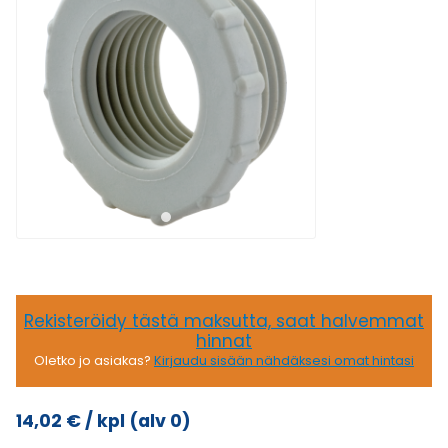
Rekisteröidy tästä maksutta, saat halvemmat
hinnat
Oletko jo asiakas?
Kirjaudu sisään nähdäksesi omat hintasi
14,02
€
/ kpl
(alv 0)