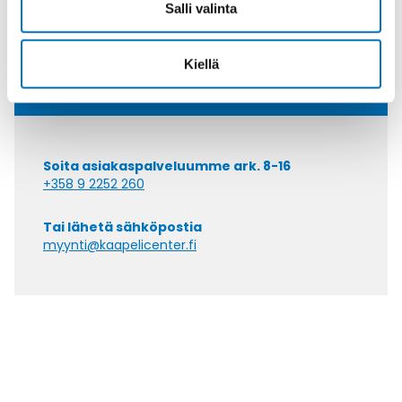
Salli valinta
Anna meidän
auttaa.
Kiellä
Soita asiakaspalveluumme ark. 8-16
+358 9 2252 260
Tai lähetä sähköpostia
myynti@kaapelicenter.fi