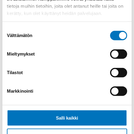
tietoja muihin tietoihin, joita olet antanut heille tai joita on
Kierre
Metr.
kerätty, kun olet käyttänyt heidän palvelujaan.
Ulkokierre Ag
M 63 x 1,5
Sisäkierre Ig
M 50 x 1,5
Suostumuksen
Välttämätön
valinta
Normen
RoHS;M
Min [C]
-20
Mieltymykset
Max [C]
95
Käyttölämpötila
'-20°C to +95°C
Tilastot
Avaimenkuva 1 [Mm]
65
Setrifikaatti Logot
DNV-GL
Markkinointi
Myyntierä
5
Salli kaikki
Kysyttävää?