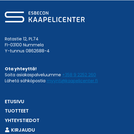
Ratastie 12, PL74
FI-03100 Nummela
Y-tunnus 0862688-4
Ota yhteyttä!
Soita asiakaspalveluumme
+358 9 2252 260
Lähetä sähköpostia
myynti@kaapelicenter.fi
ETUSIVU
TUOTTEET
YHTEYSTIEDOT
KIRJAUDU