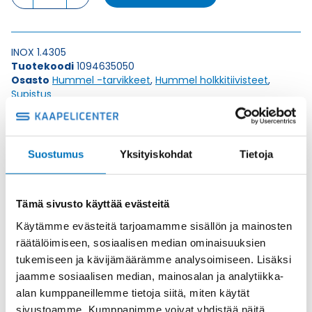
INOX
M
63
x
INOX 1.4305
1,5
Tuotekoodi
1094635050
SUPISTUS
Osasto
Hummel -tarvikkeet
,
Hummel holkkitiivisteet
,
määrä
Supistus
Toimitusaika: 1-7 päivää
Toimituskulut 35kg:n asti 25€.
Suostumus
Yksityiskohdat
Tietoja
Yli 35kg:n toimituskulut toteutuneiden kulujen mukaan.
Valmistaja
Hummel Ag
Tämä sivusto käyttää evästeitä
Korkeus H
16.5
Käytämme evästeitä tarjoamamme sisällön ja mainosten
Kierteen Pituus Gl
10
räätälöimiseen, sosiaalisen median ominaisuuksien
tukemiseen ja kävijämäärämme analysoimiseen. Lisäksi
Tuotenimi/Malli
RS-INOX
jaamme sosiaalisen median, mainosalan ja analytiikka-
Etim 7
EC000938
alan kumppaneillemme tietoja siitä, miten käytät
sivustoamme. Kumppanimme voivat yhdistää näitä
Materiaali
INOX 1.4305