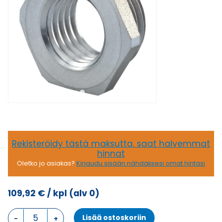
Rekisteröidy tästä maksutta, saat halvemmat
hinnat
Oletko jo asiakas?
Kirjaudu sisään nähdäksesi omat hintasi
109,92
€
/ kpl
(alv 0)
RS-
Lisää ostoskoriin