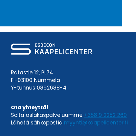
Ratastie 12, PL74
FI-03100 Nummela
Y-tunnus 0862688-4
Ota yhteyttä!
Soita asiakaspalveluumme
+358 9 2252 260
Lähetä sähköpostia
myynti@kaapelicenter.fi