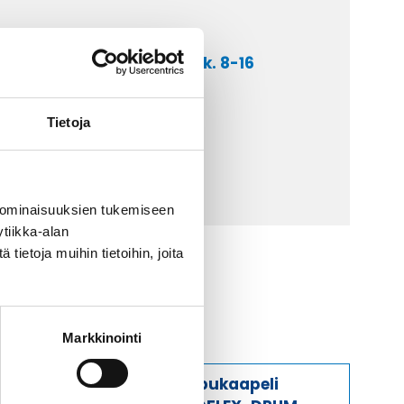
a asiakaspalveluumme ark. 8-16
 9 2252 260
Tietoja
lähetä sähköpostia
ti@kaapelicenter.fi
 ominaisuuksien tukemiseen
tiikka-alan
ietoja muihin tietoihin, joita
Markkinointi
Rumpukaapeli