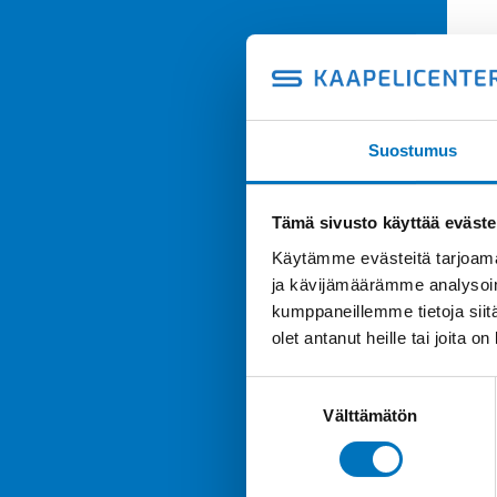
Suostumus
Tämä sivusto käyttää eväste
Käytämme evästeitä tarjoama
ja kävijämäärämme analysoim
kumppaneillemme tietoja siitä
olet antanut heille tai joita o
Suostumuksen
Välttämätön
valinta