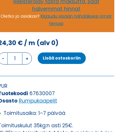
Rekisteröidy tästä maksutta, saat
halvemmat hinnat
Oletko jo asiakas?
Kirjaudu sisään nähdäksesi omat
hintasi
24,30
€
/ m
(alv 0)
Rumpukaapeli
Lisää ostoskoriin
SEMOFLEX-
DRUM
7G1,5
määrä
PUR
Tuotekoodi
67630007
Osasto
Rumpukaapelit
Toimitusaika: 1–7 päivää
Toimituskulut 35kg:n asti 25€.