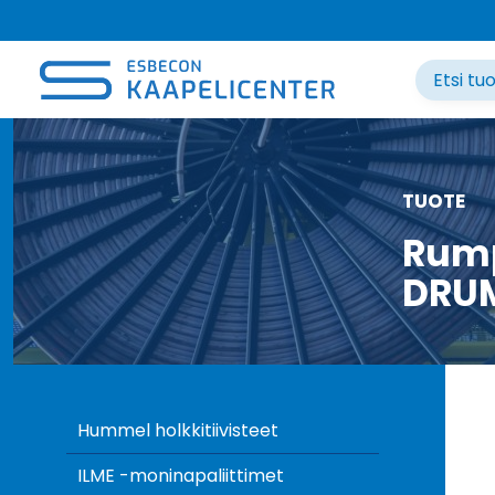
Siirry
sisältöön
TUOTE
Rump
DRUM
Hummel holkkitiivisteet
ILME -moninapaliittimet