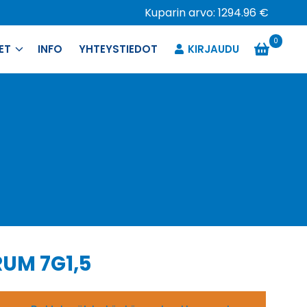
Kuparin arvo: 1294.96 €
0
ET
INFO
YHTEYSTIEDOT
KIRJAUDU
UM 7G1,5