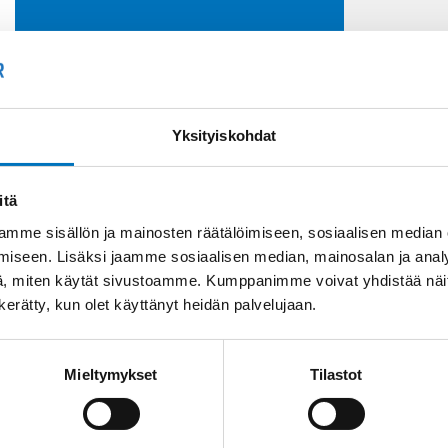
Soit
Kysyttävää?
+358
Anna meidän
Yksityiskohdat
auttaa.
Tai 
myyn
itä
mme sisällön ja mainosten räätälöimiseen, sosiaalisen median
iseen. Lisäksi jaamme sosiaalisen median, mainosalan ja analy
, miten käytät sivustoamme. Kumppanimme voivat yhdistää näitä t
n kerätty, kun olet käyttänyt heidän palvelujaan.
Saman kaapelin eri versiot
Mieltymykset
Tilastot
Rumpukaapeli