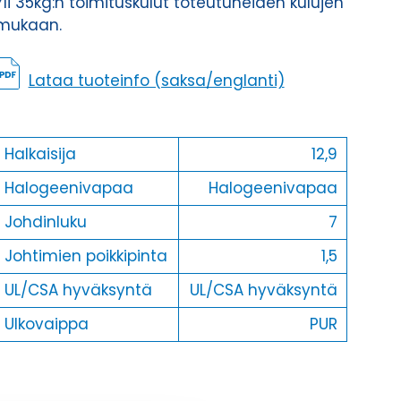
Yli 35kg:n toimituskulut toteutuneiden kulujen
mukaan.
Lataa tuoteinfo (saksa/englanti)
Halkaisija
12,9
Halogeenivapaa
Halogeenivapaa
Johdinluku
7
Johtimien poikkipinta
1,5
UL/CSA hyväksyntä
UL/CSA hyväksyntä
Ulkovaippa
PUR