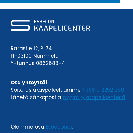
Ratastie 12, PL74
FI-03100 Nummela
Y-tunnus 0862688-4
Ota yhteyttä!
Soita asiakaspalveluumme
+358 9 2252 260
Lähetä sähköpostia
myynti@kaapelicenter.fi
Olemme osa
Esbeconia
.