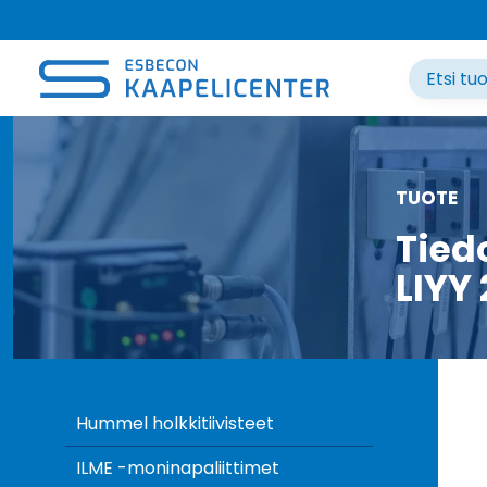
Siirry
sisältöön
TUOTE
Tied
LIYY 
Hummel holkkitiivisteet
ILME -moninapaliittimet