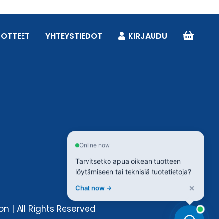
UOTTEET
YHTEYSTIEDOT
KIRJAUDU
Online now
Tarvitsetko apua oikean tuotteen
löytämiseen tai teknisiä tuotetietoja?
×
Chat now →
n | All Rights Reserved