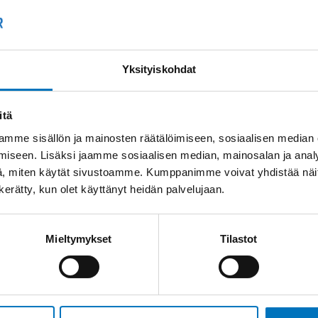
Kysyttävää?
+358
Anna meidän
auttaa.
Tai 
Yksityiskohdat
myyn
itä
mme sisällön ja mainosten räätälöimiseen, sosiaalisen median
iseen. Lisäksi jaamme sosiaalisen median, mainosalan ja analy
, miten käytät sivustoamme. Kumppanimme voivat yhdistää näitä t
n kerätty, kun olet käyttänyt heidän palvelujaan.
Saman kaapelin eri versiot
Mieltymykset
Tilastot
Tiedonsiirtokaapeli
ELITRONIC LIYY 8X0,75