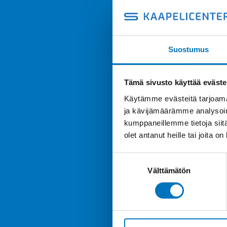
Suostumus
Tämä sivusto käyttää eväste
Käytämme evästeitä tarjoama
ja kävijämäärämme analysoim
kumppaneillemme tietoja siitä
olet antanut heille tai joita o
Suostumuksen
Välttämätön
valinta