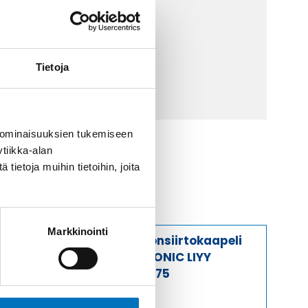
 9 2252 260
lähetä sähköpostia
Tietoja
ti@kaapelicenter.fi
 ominaisuuksien tukemiseen
tiikka-alan
ietoja muihin tietoihin, joita
Markkinointi
Tiedonsiirtokaapeli
ELITRONIC LIYY
10X0,75