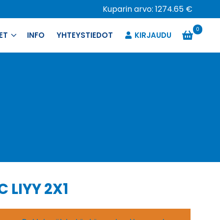
Kuparin arvo: 1274.65 €
0
ET
INFO
YHTEYSTIEDOT
KIRJAUDU
C LIYY 2X1