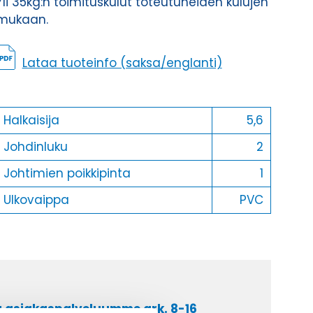
Yli 35kg:n toimituskulut toteutuneiden kulujen
mukaan.
Lataa tuoteinfo (saksa/englanti)
Halkaisija
5,6
Johdinluku
2
Johtimien poikkipinta
1
Ulkovaippa
PVC
a asiakaspalveluumme ark. 8-16