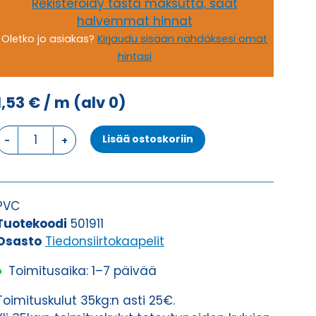
Rekisteröidy tästä maksutta, saat
halvemmat hinnat
Oletko jo asiakas?
Kirjaudu sisään nähdäksesi omat
hintasi
1,53
€
/ m
(alv 0)
Tiedonsiirtokaapeli
Lisää ostoskoriin
ELITRONIC
LIYY
2X1
määrä
PVC
Tuotekoodi
501911
Osasto
Tiedonsiirtokaapelit
Toimitusaika: 1–7 päivää
Toimituskulut 35kg:n asti 25€.