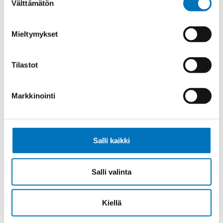
Välttämätön
valinta
Tiedonsiirtokaapeli ELITRONIC LIYY
8X0,75
Mieltymykset
Tilastot
Tiedonsiirtokaapeli ELITRONIC LIYY
Markkinointi
10X0,75
Salli kaikki
Tiedonsiirtokaapeli ELITRONIC LIYY
Salli valinta
2X1
Kiellä