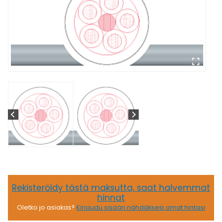
Rekisteröidy tästä maksutta, saat halvemmat
hinnat
Oletko jo asiakas?
Kirjaudu sisään nähdäksesi omat hintasi