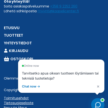
Ota yhteyttä!
Soita asiakaspalveluumme
+358 9 2252 260
Lähetä sähköpostia
myynti@kaapelicenter.fi
ETUSIVU
TUOTTEET
YHTEYSTIEDOT
KIRJAUDU
OSTOSKORI
Online now
Tarvitsetko apua oikean tuotteen löytämiseen tai
Olemme osa
Esbeconia
.
teknisiä tuotetietoja?
×
Chat now →
Copyright © 2023 Esbecon | All Rights Reserved
Toimitusehdot
Tietosuojaseloste
Peruuta tilaus