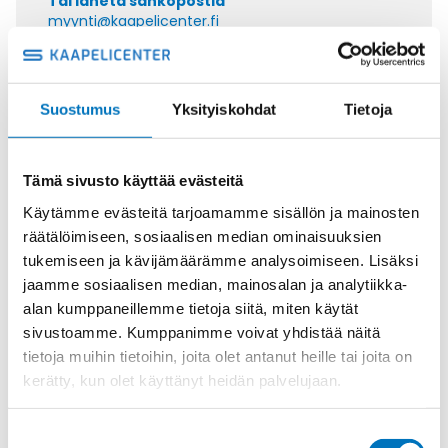
Tai lähetä sähköpostia
myynti@kaapelicenter.fi
Suostumus
Yksityiskohdat
Tietoja
Saman kaapelin eri versiot
Tämä sivusto käyttää evästeitä
Tiedonsiirtokaapeli ELITRONIC LIYY
4X0,75
Käytämme evästeitä tarjoamamme sisällön ja mainosten
räätälöimiseen, sosiaalisen median ominaisuuksien
tukemiseen ja kävijämäärämme analysoimiseen. Lisäksi
jaamme sosiaalisen median, mainosalan ja analytiikka-
alan kumppaneillemme tietoja siitä, miten käytät
Tiedonsiirtokaapeli ELITRONIC LIYY
sivustoamme. Kumppanimme voivat yhdistää näitä
5X0,75
tietoja muihin tietoihin, joita olet antanut heille tai joita on
kerätty, kun olet käyttänyt heidän palvelujaan.
Suostumuksen