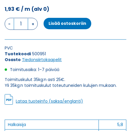
1,93
€
/ m
(alv 0)
Tiedonsiirtokaapeli
Lisää ostoskoriin
ELITRONIC
LIYY
5X0,5
määrä
PVC
Tuotekoodi
500951
Osasto
Tiedonsiirtokaapelit
Toimitusaika: 1–7 päivää
Toimituskulut 35kg:n asti 25€.
Yli 35kg:n toimituskulut toteutuneiden kulujen mukaan.
Lataa tuoteinfo (saksa/englanti)
Halkaisija
5,8