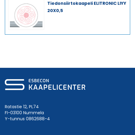
Tiedonsiirtokaapeli ELITRONIC LIYY
20X0,5
Ratastie 12, PL74
FI-03100 Nummela
Y-tunnus 0862688-4