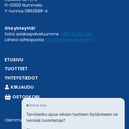
FI-03100 Nummela
Y-tunnus 0862688-4
Ota yhteyttä!
Soita asiakaspalveluumme
+358 9 2252 260
Lähetä sähköpostia
myynti@kaapelicenter.fi
ETUSIVU
TUOTTEET
YHTEYSTIEDOT
KIRJAUDU
OSTOSKORI
Online now
Tarvitsetko apua oikean tuotteen löytämiseen tai
Olemme osa
Esbeconia
.
teknisiä tuotetietoja?