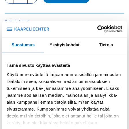
FRP
määrä
Polyetyleeni
Tuotekoodi
1325400050
Osasto
Hummel -tarvikkeet
,
Hummel holkkitiivisteet
,
Tiivisterengas
Suostumus
Yksityiskohdat
Tietoja
Toimitusaika: 1-7 päivää
Toimituskulut 35kg:n asti 25€.
Yli 35kg:n toimituskulut toteutuneiden kulujen mukaan.
Tämä sivusto käyttää evästeitä
Käytämme evästeitä tarjoamamme sisällön ja mainosten
Valmistaja
Hummel Ag
räätälöimiseen, sosiaalisen median ominaisuuksien
tukemiseen ja kävijämäärämme analysoimiseen. Lisäksi
Tuotenimi/Malli
TIIVISTERENGAS
jaamme sosiaalisen median, mainosalan ja analytiikka-
Etim 7
EC001181
alan kumppaneillemme tietoja siitä, miten käytät
sivustoamme. Kumppanimme voivat yhdistää näitä
Materiaali
Polyetyleeni
tietoja muihin tietoihin, joita olet antanut heille tai joita on
Kierre
Metr.
kerätty, kun olet käyttänyt heidän palvelujaan.
Normen
RoHS