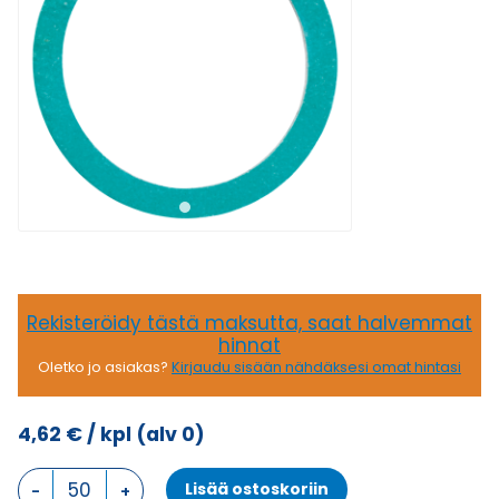
Rekisteröidy tästä maksutta, saat halvemmat
hinnat
Oletko jo asiakas?
Kirjaudu sisään nähdäksesi omat hintasi
4,62
€
/ kpl
(alv 0)
TIIVISTERENGAS
Lisää ostoskoriin