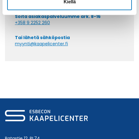
Kiellä
Soita asiakaspalveluumme ark. 8-16
+358 9 2252 260
Tai lähetä sähköpostia
myynti@kaapelicenter.fi
Ratastie 12, PL74