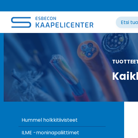
Siirry
sisältöön
TUOTTEE
Kaik
Hummel holkkitiivisteet
ILME -moninapaliittimet