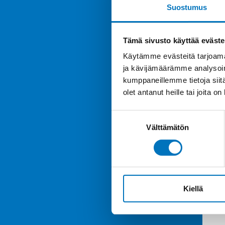
Suostumus
Tämä sivusto käyttää eväste
Käytämme evästeitä tarjoama
ja kävijämäärämme analysoim
kumppaneillemme tietoja siitä
olet antanut heille tai joita o
Suostumuksen
Välttämätön
valinta
Kiellä