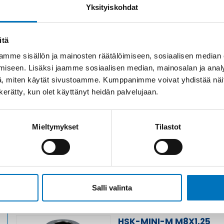
Yksityiskohdat
Toimitusaika: 1-7 päiv
itä
mme sisällön ja mainosten räätälöimiseen, sosiaalisen median
iseen. Lisäksi jaamme sosiaalisen median, mainosalan ja analy
, miten käytät sivustoamme. Kumppanimme voivat yhdistää näitä t
n kerätty, kun olet käyttänyt heidän palvelujaan.
HSK-MINI M 8 x 1,25
HOLKKITIIVISTE
Tuotekoodi 1106080130
Mieltymykset
Tilastot
Toimitusaika: 1-7 päiv
Salli valinta
HSK-MINI-M M8X1,25