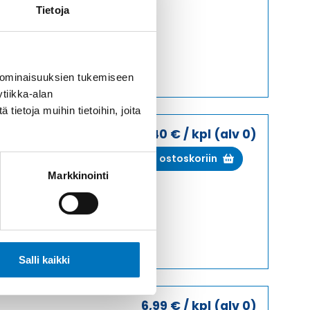
Tietoja
M
ää
8
x
1,25
 ominaisuuksien tukemiseen
HOLKKITIIVISTE
tiikka-alan
määrä
ietoja muihin tietoihin, joita
8,40
€
/ kpl
(alv 0)
HSK-
Lisää ostoskoriin
MINI
Markkinointi
M
ää
8
x
1,25
HOLKKITIIVISTE
Salli kaikki
määrä
6,99
€
/ kpl
(alv 0)