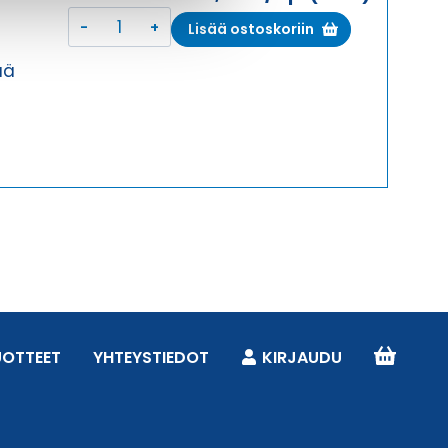
HSK-
Lisää ostoskoriin
MINI-
M
ää
M8X1,25
HOLKKITIIVISTE
määrä
UOTTEET
YHTEYSTIEDOT
KIRJAUDU