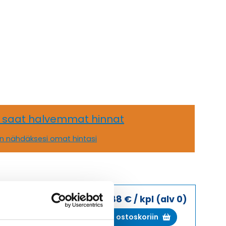
, saat halvemmat hinnat
än nähdäksesi omat hintasi
11,88
€
/ kpl
(alv 0)
HSK-
Lisää ostoskoriin
MINI