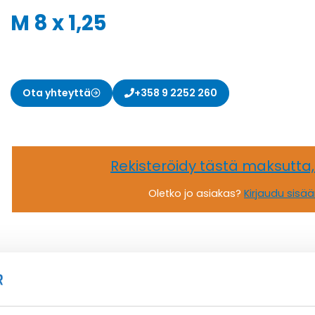
M 8 x 1,25
Ota yhteyttä
+358 9 2252 260
Rekisteröidy tästä maksutta
Oletko jo asiakas?
Kirjaudu sisä
HSK-MINI M 8 x 1,25
HOLKKITIIVISTE
Tuotekoodi 1106080055