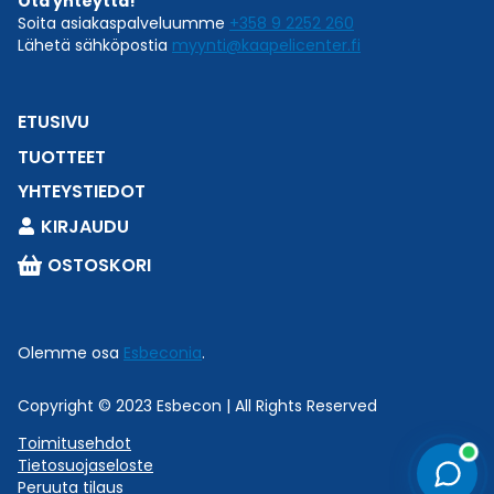
Ota yhteyttä!
Soita asiakaspalveluumme
+358 9 2252 260
Lähetä sähköpostia
myynti@kaapelicenter.fi
ETUSIVU
TUOTTEET
YHTEYSTIEDOT
KIRJAUDU
OSTOSKORI
Olemme osa
Esbeconia
.
Copyright © 2023 Esbecon | All Rights Reserved
Toimitusehdot
Tietosuojaseloste
Peruuta tilaus