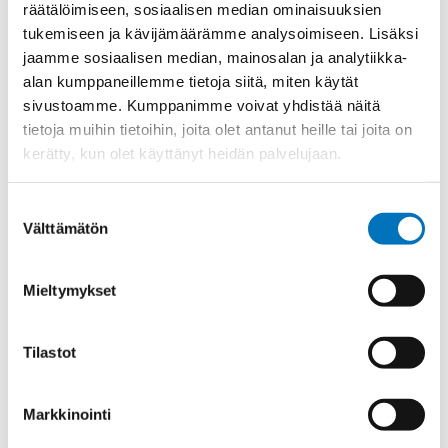
räätälöimiseen, sosiaalisen median ominaisuuksien
tukemiseen ja kävijämäärämme analysoimiseen. Lisäksi
jaamme sosiaalisen median, mainosalan ja analytiikka-
alan kumppaneillemme tietoja siitä, miten käytät
sivustoamme. Kumppanimme voivat yhdistää näitä
tietoja muihin tietoihin, joita olet antanut heille tai joita on
kerätty, kun olet käyttänyt heidän palvelujaan.
Suostumuksen
Välttämätön
valinta
Mieltymykset
Tilastot
LUKITUSLAITE LUKITUSLAITE
Markkinointi
Tuotekoodi CRCLK