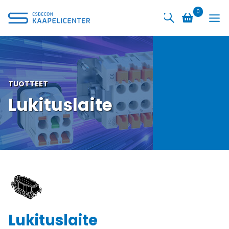
Siirry
0
sisältöön
TUOTTEET
Lukituslaite
Lukituslaite