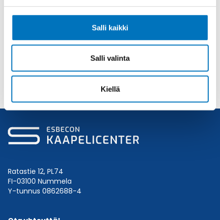
Toimitusaika: 1-7 päivää
41,84
€
/ kpl
(alv 0)
Salli kaikki
LUKITUSLAITE
Lisää ostoskoriin
LUKITUSLAITE
Salli valinta
määrä
Kiellä
Ratastie 12, PL74
FI-03100 Nummela
Y-tunnus 0862688-4