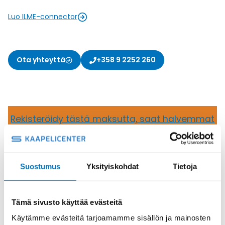
Luo ILME-connector
Ota yhteyttä
+358 9 2252 260
Rekisteröidy tästä maksutta, saat halvemmat
hinnat
Oletko jo asiakas?
Kirjaudu sisään nähdäksesi omat hintasi
Suostumus
Yksityiskohdat
Tietoja
Rajaa tuotteita
Tämä sivusto käyttää evästeitä
Käytämme evästeitä tarjoamamme sisällön ja mainosten