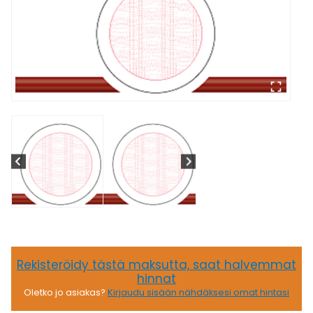
Rekisteröidy tästä maksutta, saat halvemmat
hinnat
Oletko jo asiakas?
Kirjaudu sisään nähdäksesi omat hintasi