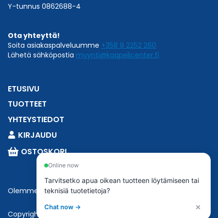
Y-tunnus 0862688-4
Ota yhteyttä!
Soita asiakaspalveluumme
+358 9 2252 260
Lähetä sähköpostia
myynti@kaapelicenter.fi
ETUSIVU
TUOTTEET
YHTEYSTIEDOT
KIRJAUDU
OSTOSKORI
Online now
Tarvitsetko apua oikean tuotteen löytämiseen tai
Olemme osa
Esbeconia
.
teknisiä tuotetietoja?
×
Chat now →
Copyright © 2023 Esbecon | All Rights Reserved