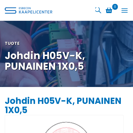
Siirry
0
sisältöön
TUOTE
Johdin H05V-K,
PUNAINEN 1X0,5
Johdin H05V-K, PUNAINEN
1X0,5