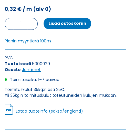
0,32
€
/ m
(alv 0)
Johdin
Lisää ostoskoriin
H05V-
K,
PUNAINEN
Pienin myyntierä 100m
1X0,5
määrä
PVC
Tuotekoodi
5000029
Osasto
Johtimet
Toimitusaika: 1–7 päivää
Toimituskulut 35kg:n asti 25€.
Yli 35kg:n toimituskulut toteutuneiden kulujen mukaan.
Lataa tuoteinfo (saksa/englanti)