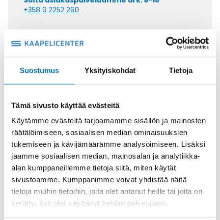
Soita asiakaspalveluumme ark. 8-16
+358 9 2252 260
Tai lähetä sähköpostia
myynti@kaapelicenter.fi
Suostumus
Yksityiskohdat
Tietoja
Saman kaapelin eri versiot
Tämä sivusto käyttää evästeitä
Käytämme evästeitä tarjoamamme sisällön ja mainosten
Johdin (H)07V-K,
räätälöimiseen, sosiaalisen median ominaisuuksien
ORANSSI/VALKOINEN 1X2,5
tukemiseen ja kävijämäärämme analysoimiseen. Lisäksi
jaamme sosiaalisen median, mainosalan ja analytiikka-
alan kumppaneillemme tietoja siitä, miten käytät
sivustoamme. Kumppanimme voivat yhdistää näitä
tietoja muihin tietoihin, joita olet antanut heille tai joita on
Johdin (H)07V-K,
kerätty, kun olet käyttänyt heidän palvelujaan.
MUSTA/VALKOINEN 1X2,5