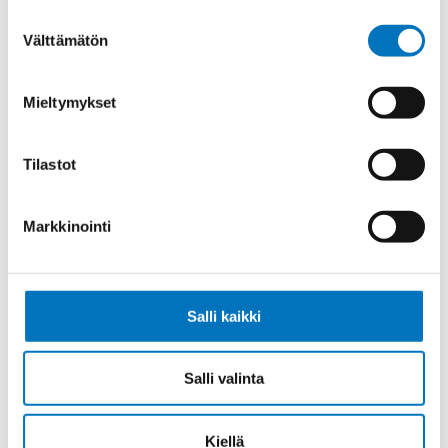
Suostumuksen
Välttämätön
valinta
Johdin (H)07V-K,
Mieltymykset
TUMMANSININEN/VALKOINEN 1X2,5
Tilastot
Markkinointi
Johdin H05V-K, MUSTA/VALKOINEN
1X1
Salli kaikki
Salli valinta
Johdin (H)07V-K,
MUSTA/VALKOINEN 1X1,5
Kiellä