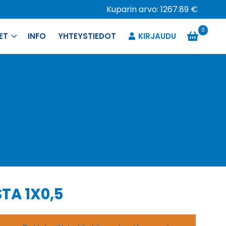
Kuparin arvo: 1267.89 €
0
ET
INFO
YHTEYSTIEDOT
KIRJAUDU
TA 1X0,5