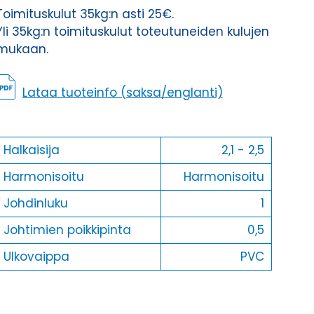
Toimituskulut 35kg:n asti 25€.
Yli 35kg:n toimituskulut toteutuneiden kulujen
mukaan.
Lataa tuoteinfo (saksa/englanti)
Halkaisija
2,1 - 2,5
Harmonisoitu
Harmonisoitu
Johdinluku
1
Johtimien poikkipinta
0,5
Ulkovaippa
PVC