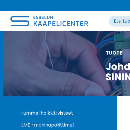
Siirry
sisältöön
TUOTE
Johd
SINI
Hummel holkkitiivisteet
ILME -moninapaliittimet