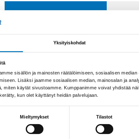
Soit
Kysyttävää?
+358
Anna meidän
Yksityiskohdat
auttaa.
Tai 
myyn
itä
mme sisällön ja mainosten räätälöimiseen, sosiaalisen median
iseen. Lisäksi jaamme sosiaalisen median, mainosalan ja analy
, miten käytät sivustoamme. Kumppanimme voivat yhdistää näitä t
n kerätty, kun olet käyttänyt heidän palvelujaan.
Saman kaapelin eri versiot
Mieltymykset
Tilastot
Johdin (H)07V-K,