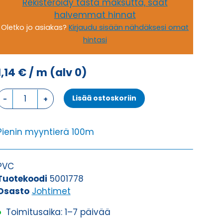
Rekisteröidy tästä maksutta, saat
halvemmat hinnat
Oletko jo asiakas?
Kirjaudu sisään nähdäksesi omat
hintasi
1,14
€
/ m
(alv 0)
Johdin
Lisää ostoskoriin
H05V-
K,
SININEN/MUSTA
Pienin myyntierä 100m
1X0,5
määrä
PVC
Tuotekoodi
5001778
Osasto
Johtimet
Toimitusaika: 1–7 päivää