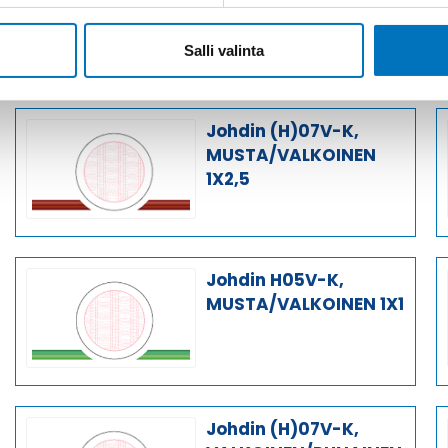
RUSKEA/VALKOINEN
1X2,5
Salli valinta
Johdin (H)07V-K,
MUSTA/VALKOINEN
1X2,5
Johdin H05V-K,
MUSTA/VALKOINEN 1X1
Johdin (H)07V-K,