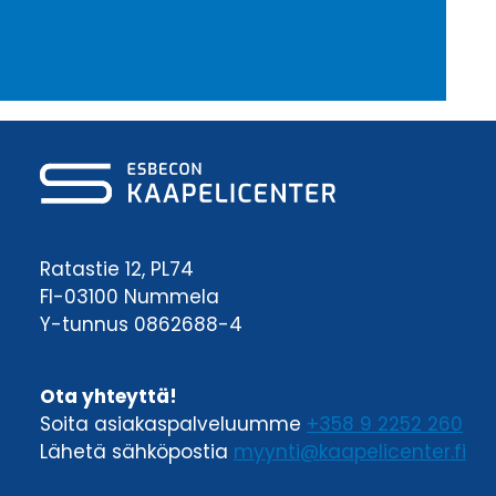
Ratastie 12, PL74
FI-03100 Nummela
Y-tunnus 0862688-4
Ota yhteyttä!
Soita asiakaspalveluumme
+358 9 2252 260
Lähetä sähköpostia
myynti@kaapelicenter.fi