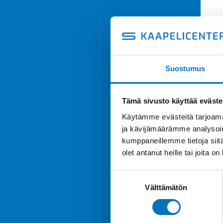
Suostumus
Tämä sivusto käyttää eväste
Käytämme evästeitä tarjoama
ja kävijämäärämme analysoim
kumppaneillemme tietoja siitä
olet antanut heille tai joita o
Suostumuksen
Välttämätön
valinta