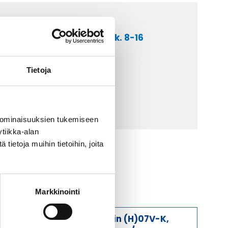
a asiakaspalveluumme ark. 8-16
 9 2252 260
Tietoja
lähetä sähköpostia
ti@kaapelicenter.fi
 ominaisuuksien tukemiseen
tiikka-alan
ietoja muihin tietoihin, joita
Markkinointi
Johdin (H)07V-K,