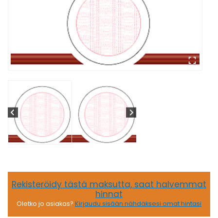
Rekisteröidy tästä maksutta, saat halvemmat
hinnat
Oletko jo asiakas?
Kirjaudu sisään nähdäksesi omat hintasi