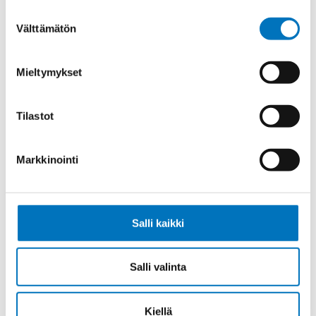
Suostumuksen
Välttämätön
valinta
Johdin (H)07V-K,
Mieltymykset
VALKOINEN/SININEN 1X1,5
Tilastot
Markkinointi
Johdin (H)07V-K,
ORANSSI/VALKOINEN 1X1,5
Salli kaikki
Salli valinta
Johdin (H)07V-K,
SININEN/PUNAINEN 1X2,5
Kiellä