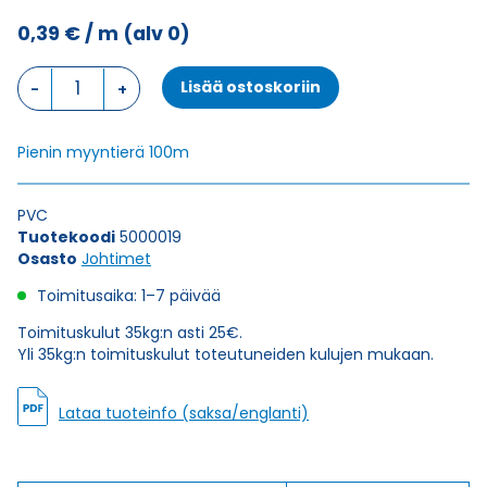
0,39
€
/ m
(alv 0)
Johdin
Lisää ostoskoriin
H05V-
K,
VALKOSININEN
Pienin myyntierä 100m
1X0,5
määrä
PVC
Tuotekoodi
5000019
Osasto
Johtimet
Toimitusaika: 1–7 päivää
Toimituskulut 35kg:n asti 25€.
Yli 35kg:n toimituskulut toteutuneiden kulujen mukaan.
Lataa tuoteinfo (saksa/englanti)