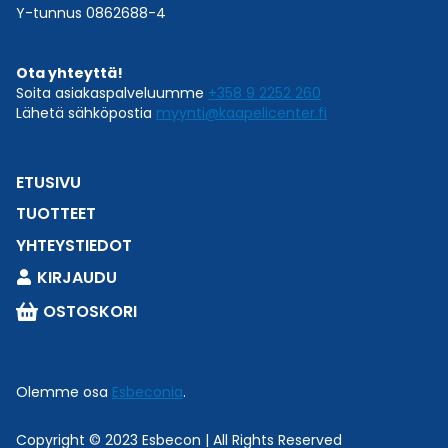
Y-tunnus 0862688-4
Ota yhteyttä!
Soita asiakaspalveluumme
+358 9 2252 260
Lähetä sähköpostia
myynti@kaapelicenter.fi
ETUSIVU
TUOTTEET
YHTEYSTIEDOT
KIRJAUDU
OSTOSKORI
Online now
Tarvitsetko apua oikean tuotteen löytämiseen tai
Olemme osa
Esbeconia
.
teknisiä tuotetietoja?
×
Chat now →
Copyright © 2023 Esbecon | All Rights Reserved