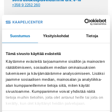
Soita asiakaspalveluumme ark. 8-16
+358 9 2252 260
Tai lähetä sähköpostia
myynti@kaapelicenter.fi
Suostumus
Yksityiskohdat
Tietoja
Saman kaapelin eri versiot
Tämä sivusto käyttää evästeitä
Käytämme evästeitä tarjoamamme sisällön ja mainosten
Johdin (H)07V-K,
räätälöimiseen, sosiaalisen median ominaisuuksien
MUSTA/VALKOINEN 1X1,5
tukemiseen ja kävijämäärämme analysoimiseen. Lisäksi
jaamme sosiaalisen median, mainosalan ja analytiikka-
alan kumppaneillemme tietoja siitä, miten käytät
sivustoamme. Kumppanimme voivat yhdistää näitä
tietoja muihin tietoihin, joita olet antanut heille tai joita on
Johdin (H)07V-K,
kerätty, kun olet käyttänyt heidän palvelujaan.
VALKOINEN/PUNAINEN 1X1,5