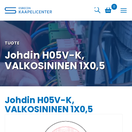
Siirry
0
sisältöön
TUOTE
Johdin H05V-K,
VALKOSININEN 1X0,5
Johdin H05V-K,
VALKOSININEN 1X0,5