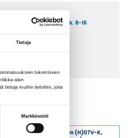
a asiakaspalveluumme ark. 8-16
 9 2252 260
Tietoja
lähetä sähköpostia
ti@kaapelicenter.fi
 ominaisuuksien tukemiseen
tiikka-alan
ietoja muihin tietoihin, joita
Markkinointi
Johdin (H)07V-K,