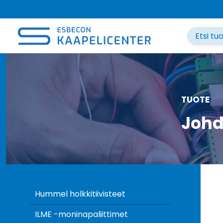
Siirry
sisältöön
TUOTE
Johd
Hummel holkkitiivisteet
ILME -moninapaliittimet