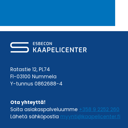
Ratastie 12, PL74
FI-03100 Nummela
Y-tunnus 0862688-4
Ota yhteyttä!
Soita asiakaspalveluumme
+358 9 2252 260
Lähetä sähköpostia
myynti@kaapelicenter.fi