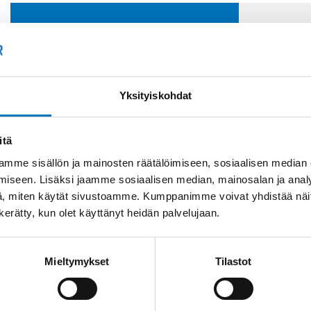
Soit
Kysyttävää?
+358
Anna meidän
Yksityiskohdat
auttaa.
Tai 
myyn
itä
mme sisällön ja mainosten räätälöimiseen, sosiaalisen median
iseen. Lisäksi jaamme sosiaalisen median, mainosalan ja analy
, miten käytät sivustoamme. Kumppanimme voivat yhdistää näitä t
n kerätty, kun olet käyttänyt heidän palvelujaan.
Saman kaapelin eri versiot
Mieltymykset
Tilastot
Johdin (H)07V-K,