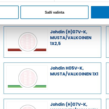
RUSKEA/VALKOINEN
1X2,5
Salli valinta
Johdin (H)07V-K,
MUSTA/VALKOINEN
1X2,5
Johdin H05V-K,
MUSTA/VALKOINEN 1X1
Johdin (H)07V-K,