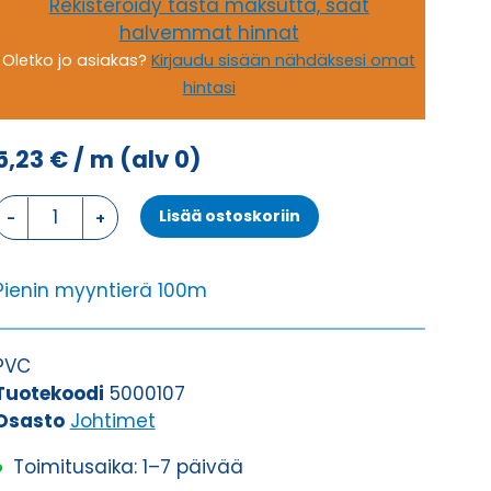
Rekisteröidy tästä maksutta, saat
halvemmat hinnat
Oletko jo asiakas?
Kirjaudu sisään nähdäksesi omat
hintasi
5,23
€
/ m
(alv 0)
Johdin
Lisää ostoskoriin
H07V-
K,
KEVI
Pienin myyntierä 100m
1X10
määrä
PVC
Tuotekoodi
5000107
Osasto
Johtimet
Toimitusaika: 1–7 päivää