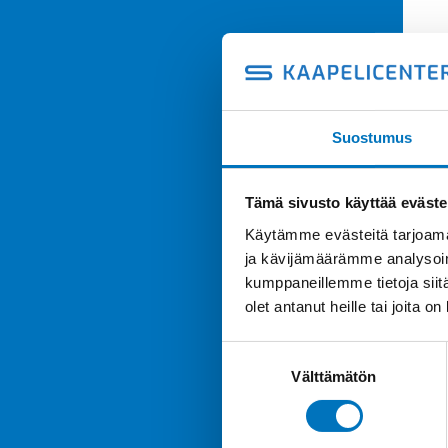
Suostumus
Tämä sivusto käyttää eväste
Käytämme evästeitä tarjoama
ja kävijämäärämme analysoim
kumppaneillemme tietoja siitä
olet antanut heille tai joita o
Suostumuksen
Välttämätön
valinta