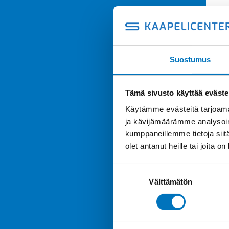
Suostumus
Tämä sivusto käyttää eväste
Käytämme evästeitä tarjoama
ja kävijämäärämme analysoim
kumppaneillemme tietoja siitä
olet antanut heille tai joita o
Suostumuksen
Välttämätön
valinta