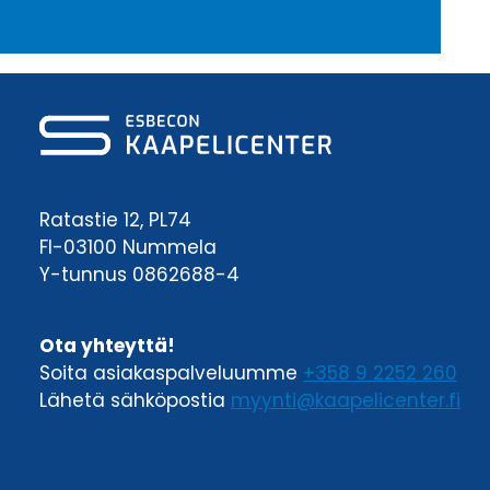
Ratastie 12, PL74
FI-03100 Nummela
Y-tunnus 0862688-4
Ota yhteyttä!
Soita asiakaspalveluumme
+358 9 2252 260
Lähetä sähköpostia
myynti@kaapelicenter.fi