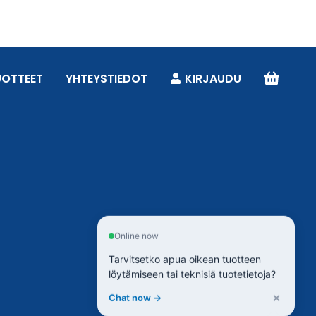
UOTTEET
YHTEYSTIEDOT
KIRJAUDU
Online now
Tarvitsetko apua oikean tuotteen
löytämiseen tai teknisiä tuotetietoja?
×
Chat now →