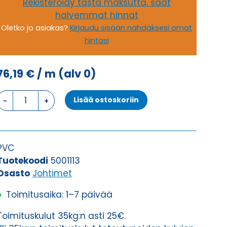
Rekisteröidy tästä maksutta, saat
halvemmat hinnat
Oletko jo asiakas?
Kirjaudu sisään nähdäksesi omat
hintasi
76,19
€
/ m
(alv 0)
Johdin
Lisää ostoskoriin
H07V-
K,
KEVI
1X185
PVC
määrä
Tuotekoodi
5001113
Osasto
Johtimet
Toimitusaika: 1–7 päivää
Toimituskulut 35kg:n asti 25€.