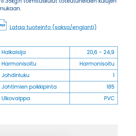
Yli 35kg:n toimituskulut toteutuneiden kulujen
mukaan.
Lataa tuoteinfo (saksa/englanti)
Halkaisija
20,6 - 24,9
Harmonisoitu
Harmonisoitu
Johdinluku
1
Johtimien poikkipinta
185
Ulkovaippa
PVC