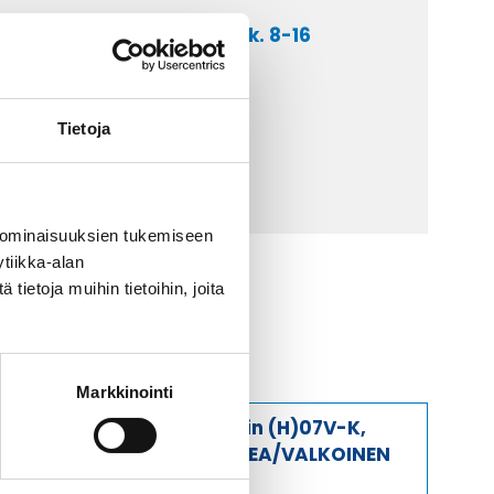
a asiakaspalveluumme ark. 8-16
 9 2252 260
lähetä sähköpostia
Tietoja
ti@kaapelicenter.fi
 ominaisuuksien tukemiseen
tiikka-alan
ietoja muihin tietoihin, joita
Markkinointi
Johdin (H)07V-K,
RUSKEA/VALKOINEN
1X2,5