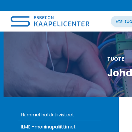
Siirry
sisältöön
TUOTE
Johd
Hummel holkkitiivisteet
ILME -moninapaliittimet