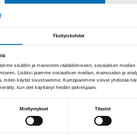
Soit
Kysyttävää?
+358
Anna meidän
auttaa.
Tai 
Yksityiskohdat
myyn
itä
mme sisällön ja mainosten räätälöimiseen, sosiaalisen median
iseen. Lisäksi jaamme sosiaalisen median, mainosalan ja analy
, miten käytät sivustoamme. Kumppanimme voivat yhdistää näitä t
n kerätty, kun olet käyttänyt heidän palvelujaan.
Saman kaapelin eri versiot
Mieltymykset
Tilastot
Johdin (H)07V-K,
SININEN/PUNAINEN
1X2,5