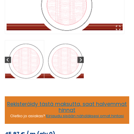
Rekisteröidy tästä maksutta, saat halvemmat
hinnat
Oletko jo asiakas?
Kirjaudu sisään nähdäksesi omat hintasi