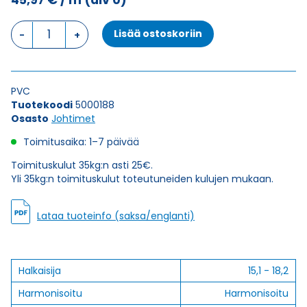
45,97
€
/ m
(alv 0)
Johdin
Lisää ostoskoriin
H07V-
K,
KEVI
1X95
PVC
määrä
Tuotekoodi
5000188
Osasto
Johtimet
Toimitusaika: 1–7 päivää
Toimituskulut 35kg:n asti 25€.
Yli 35kg:n toimituskulut toteutuneiden kulujen mukaan.
Lataa tuoteinfo (saksa/englanti)
Halkaisija
15,1 - 18,2
Harmonisoitu
Harmonisoitu