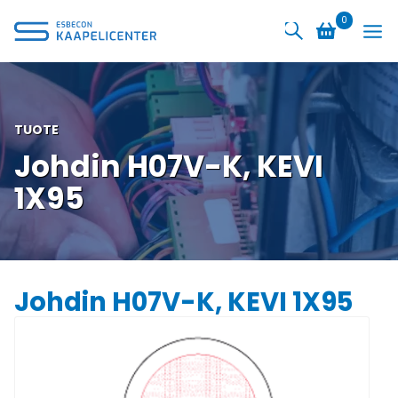
Siirry
0
sisältöön
TUOTE
Johdin H07V-K, KEVI
1X95
Johdin H07V-K, KEVI 1X95