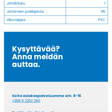
Johdinluku
1
Johtimien poikkipinta
95
Ulkovaippa
PVC
Kysyttävää?
Anna meidän
auttaa.
Soita asiakaspalveluumme ark. 8-16
+358 9 2252 260