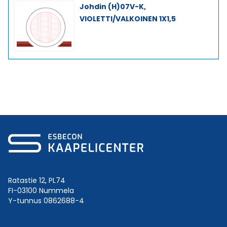
Johdin (H)07V-K,
VIOLETTI/VALKOINEN 1X1,5
Ratastie 12, PL74
FI-03100 Nummela
Y-tunnus 0862688-4