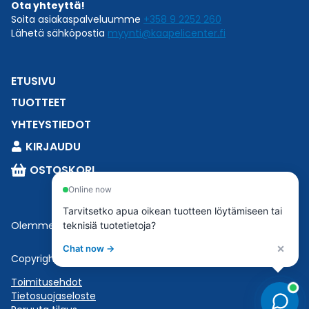
Ota yhteyttä!
Soita asiakaspalveluumme
+358 9 2252 260
Lähetä sähköpostia
myynti@kaapelicenter.fi
ETUSIVU
TUOTTEET
YHTEYSTIEDOT
KIRJAUDU
OSTOSKORI
Online now
Tarvitsetko apua oikean tuotteen löytämiseen tai
Olemme osa
Esbeconia
.
teknisiä tuotetietoja?
×
Chat now →
Copyright © 2023 Esbecon | All Rights Reserved
Toimitusehdot
Tietosuojaseloste