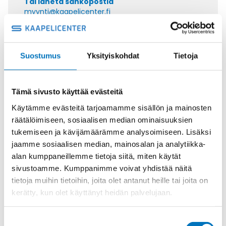
Tai lähetä sähköpostia
myynti@kaapelicenter.fi
Suostumus
Yksityiskohdat
Tietoja
Saman kaapelin eri versiot
Tämä sivusto käyttää evästeitä
Johdin (H)07V-K,
TUMMANSININEN/VALKOINEN 1X2,5
Käytämme evästeitä tarjoamamme sisällön ja mainosten
räätälöimiseen, sosiaalisen median ominaisuuksien
tukemiseen ja kävijämäärämme analysoimiseen. Lisäksi
jaamme sosiaalisen median, mainosalan ja analytiikka-
alan kumppaneillemme tietoja siitä, miten käytät
sivustoamme. Kumppanimme voivat yhdistää näitä
Johdin H05V-K, MUSTA/VALKOINEN
tietoja muihin tietoihin, joita olet antanut heille tai joita on
1X1
kerätty, kun olet käyttänyt heidän palvelujaan.
Suostumuksen